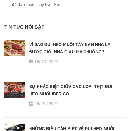
đùi lợn muối Tây Ban Nha
TIN TỨC NỔI BẬT
VÌ SAO ĐÙI HEO MUỐI TÂY BAN NHA LẠI
ĐƯỢC GIỚI NHÀ GIÀU ƯA CHUỘNG?
16/ 12/ 2024
SỰ KHÁC BIỆT GIỮA CÁC LOẠI THỊT ĐÙI
HEO MUỐI IBERICO
28/ 01/ 2024
NHỮNG ĐIỀU CẦN BIẾT VỀ ĐÙI HEO MUỐI