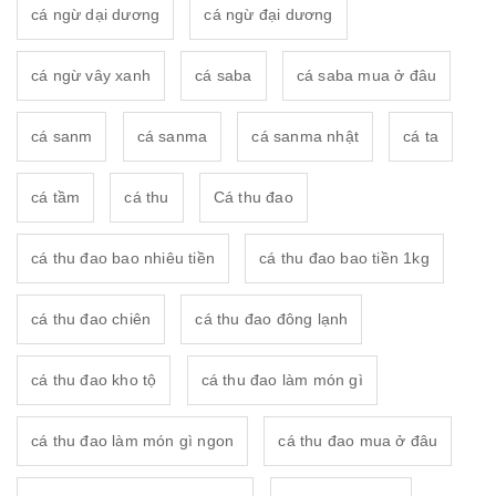
cá ngừ dại dương
cá ngừ đại dương
cá ngừ vây xanh
cá saba
cá saba mua ở đâu
cá sanm
cá sanma
cá sanma nhật
cá ta
cá tầm
cá thu
Cá thu đao
cá thu đao bao nhiêu tiền
cá thu đao bao tiền 1kg
cá thu đao chiên
cá thu đao đông lạnh
cá thu đao kho tộ
cá thu đao làm món gì
cá thu đao làm món gì ngon
cá thu đao mua ở đâu