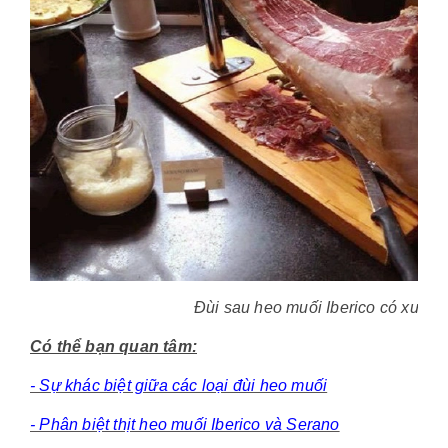
Đùi sau heo muối Iberico có xươn
Có thể bạn quan tâm:
- Sự khác biệt giữa các loại đùi heo muối
- Phân biệt thịt heo muối Iberico và Serano