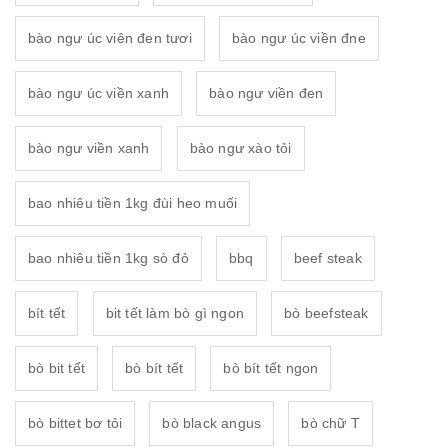
bào ngư úc viên đen tươi
bào ngư úc viền đne
bào ngư úc viền xanh
bào ngư viền đen
bào ngư viền xanh
bào ngư xào tỏi
bao nhiêu tiền 1kg đùi heo muối
bao nhiêu tiền 1kg sò đỏ
bbq
beef steak
bít tết
bit tết làm bò gì ngon
bò beefsteak
bò bit tết
bò bít tết
bò bít tết ngon
bò bittet bơ tỏi
bò black angus
bò chữ T