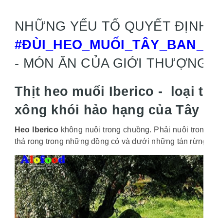
NHỮNG YẾU TỐ QUYẾT ĐỊNH 
#ĐÙI_HEO_MUỐI_TÂY_BAN_N
- MÓN ĂN CỦA GIỚI THƯỢNG L
Thịt heo muối Iberico - loại th
xông khói hảo hạng của Tây B
Heo Iberico
không nuôi trong chuồng. Phải nuôi trong đ
thả rong trong những đồng cỏ và dưới những tán rừng Dẻ