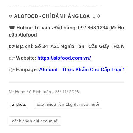
------------------------------------------------------------
✡️
ALOFOOD - CHỈ BÁN HÀNG LOẠI 1
✡️
☎ Hotline Tư vấn - Đặt hàng: 097.868.1234 (Mr.Hope
cấp Alofood
👉 Địa chỉ: Số 24- A21 Nghĩa Tân - Cầu Giấy - Hà Nội
👉
Website:
https://alofood.com.vn/
👉
Fanpage:
Alofood - Thực Phẩm Cao Cấp Loại 1
Mr.Hope / 0 Bình luận / 23/ 11/ 2023
Từ khoá:
bao nhiêu tiền 1kg đùi heo muối
cách chọn đùi heo muối