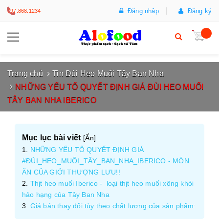
Đăng nhập
Đăng ký
097.868.1234
Trang chủ
Tin Đùi Heo Muối Tây Ban Nha
NHỮNG YẾU TỐ QUYẾT ĐỊNH GIÁ ĐÙI HEO MUỐI
TÂY BAN NHA IBERICO
Mục lục bài viết
[
Ẩn
]
NHỮNG YẾU TỐ QUYẾT ĐỊNH GIÁ
#ĐÙI_HEO_MUỐI_TÂY_BAN_NHA_IBERICO - MÓN
ĂN CỦA GIỚI THƯỢNG LƯU!!
Thịt heo muối Iberico - loại thịt heo muối xông khói
hảo hạng của Tây Ban Nha
Giá bán thay đổi tùy theo chất lượng của sản phẩm: