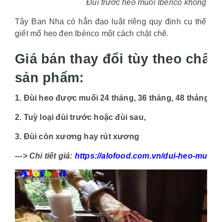
Đùi trước heo muối Iberico không xư
Tây Ban Nha có hẳn đạo luật riêng quy định cụ thể về 
giết mổ heo đen Ibérico một cách chặt chẽ.
Giá bán thay đổi tùy theo chất
sản phẩm:
1. Đùi heo được muối 24 tháng, 36 tháng, 48 tháng ha
2. Tuỳ loại đùi trước hoặc đùi sau,
3. Đùi còn xương hay rút xương
---> Chi tiết giá:
https://alofood.com.vn/dui-heo-muoi-i