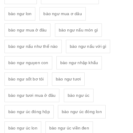
bào ngư lon
bào ngư mua ơ dâu
bào ngư mua ở đâu
bào ngư nấu món gì
bào ngư nấu như thế nào
bào ngư nấu với gì
bào ngư nguyen con
bào ngư nhập khẩu
bào ngư sốt bơ tỏi
bào ngư tươi
bào ngư tươi mua ở đâu
bào ngư úc
bào ngư úc đóng hộp
bào ngư úc đóng lon
bào ngư úc lon
bào ngư úc viền đen