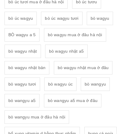
bò úc tươi mua ở đâu hà nội
bò úc tươu
bò úc wagyu
bò úc wagyu tươi
bò wagyu
BÒ wagyu a 5
bò wagyu mua ở đâu hà nội
bò wagyu nhật
bò wagyu nhật a5
bò wagyu nhật bản
bò wagyu nhật mua ở đâu
bò wagyu tươi
bò wagyu úc
bò wangyu
bò wangyu a5
bò wangyu a5 mua ở đâu
bò wangyu mua ở đâu hà nội
bổ xung vitamin d bằng thực phẩm
bụng cá ngừ