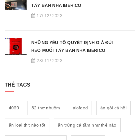
TÂY BAN NHA IBERICO
17/ 12/ 2023
NHỮNG YẾU TỐ QUYẾT ĐỊNH GIÁ ĐÙI
HEO MUỐI TÂY BAN NHA IBERICO
23/ 11/ 2023
THẺ TAGS
4060
82 thợ nhuộm
alofood
ăn gỏi cá hồi
ăn loại thịt nào tốt
ăn trứng cá tầm như thế nào