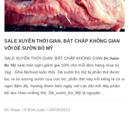
SALE XUYÊN THỜI GIAN, BẤT CHẤP KHÔNG GIAN
VỚI DẺ SƯỜN BÒ MỸ
SALE XUYÊN THỜI GIAN, BẤT CHẤP KHÔNG GIAN 𝐃𝐞̉ 𝐒𝐮̛𝐨̛̀𝐧
𝐁𝐨̀ 𝐌𝐲̃ sale mệt nghỉ,giảm giá 10% cho mỗi đơn hàng mua từ
1kg . Ghé Alofood luôn thôi. Dẻ sườn bò mỹ là phần thịt được
lọc ra từ xương sườn của con bò, phần thịt này nổi tiếng là có vị
ngọt đậm đà, hương thơm béo ngậy với các dải mỡ dày phân
bổ dọc theo miếng thịt. Dẻ_sườn_bò_Mỹ là nguyên...
Mr.Hope / 0 Bình luận / 04/08/2022