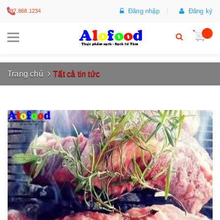
Đăng nhập
Đăng ký
097.868.1234
Trang chủ
Tất cả tin tức