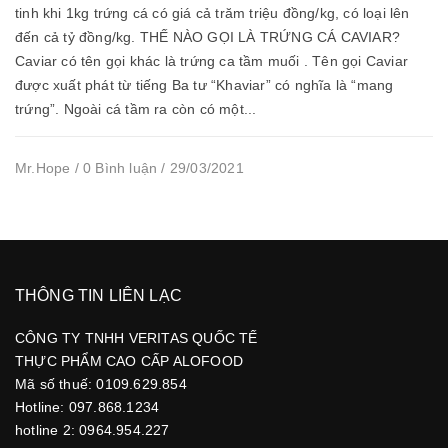
tinh khi 1kg trứng cá có giá cả trăm triệu đồng/kg, có loại lên
đến cả tỷ đồng/kg. THẾ NÀO GỌI LÀ TRỨNG CÁ CAVIAR?
Caviar có tên gọi khác là trứng ca tầm muối . Tên gọi Caviar
được xuất phát từ tiếng Ba tư “Khaviar” có nghĩa là “mang
trứng”. Ngoài cá tầm ra còn có một...
Mr.Hope / 0 Bình luận / 29/03/2021
THÔNG TIN LIÊN LẠC
CÔNG TY TNHH VERITAS QUỐC TẾ
THỰC PHẨM CAO CẤP ALOFOOD
Mã số thuế: 0109.629.854
Hotline: 097.868.1234
hotline 2: 0964.954.227