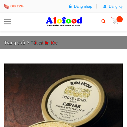
Đăng nhập
Đăng ký
097.868.1234
Trang chủ
Tất cả tin tức