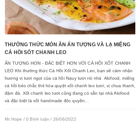
THƯỞNG THỨC MÓN ĂN ẤN TƯỢNG VÀ LẠ MIỆNG
CÁ HỒI SỐT CHANH LEO
ẤN TƯỢNG HƠN - ĐẶC BIỆT HƠN VỚI CÁ HỒI XỐT CHANH
LEO Khi thưởng thức Cá Hồi Xốt Chanh Leo, bạn sẽ cảm nhận
hương vị tươi ngọt của cá hồi Nauy tươi rói nhà Alofood, miếng
cá hồi béo chắc thit hòa quyệt xốt chanh leo tươi, vị chua thanh,
đậm đà. Xốt chanh leo tươi cũng đang có sẵn tại nhà Alofood
và đặc biệt là xốt handmade độc quyền...
Mr.Hope / 0 Bình luận / 26/06/2022