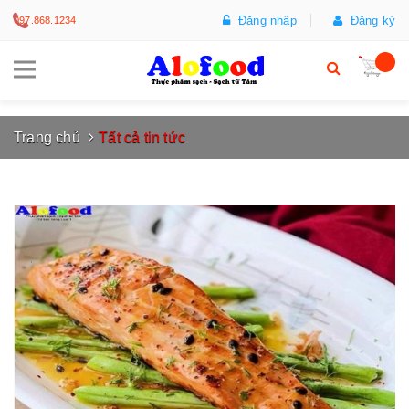
Đăng nhập
Đăng ký
097.868.1234
Trang chủ
Tất cả tin tức