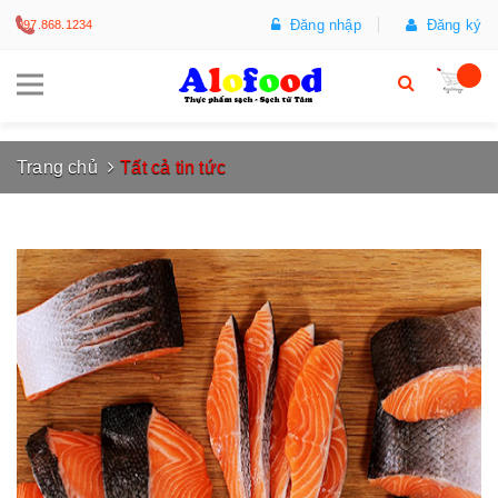
Đăng nhập
Đăng ký
097.868.1234
Trang chủ
Tất cả tin tức