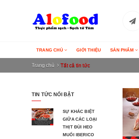
TRANG CHỦ
GIỚI THIỆU
SẢN PHẨM
Trang chủ
Tất cả tin tức
TIN TỨC NỔI BẬT
SỰ KHÁC BIỆT
GIỮA CÁC LOẠI
THỊT ĐÙI HEO
MUỐI IBERICO