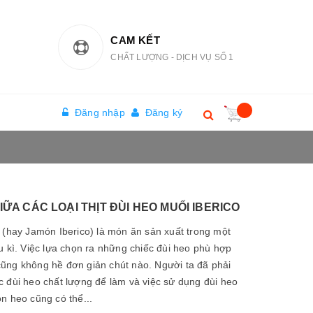
CAM KẾT
CHẤT LƯỢNG - DỊCH VỤ SỐ 1
Đăng nhập
Đăng ký
IỮA CÁC LOẠI THỊT ĐÙI HEO MUỐI IBERICO
 (hay Jamón Iberico) là món ăn sản xuất trong một
u kì. Việc lựa chọn ra những chiếc đùi heo phù hợp
ũng không hề đơn giản chút nào. Người ta đã phải
c đùi heo chất lượng để làm và việc sử dụng đùi heo
n heo cũng có thể...