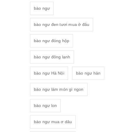
bào ngư
bào ngư đen tươi mua ở đâu
bào ngư đóng hộp
bào ngư đông lạnh
bào ngư Hà Nội
bào ngư hàn
bào ngư làm món gì ngon
bào ngư lon
bào ngư mua ơ dâu