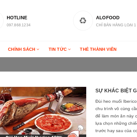
HOTLINE
ALOFOOD
097.868.1234
CHỈ BÁN HÀNG LOẠI 1
CHÍNH SÁCH
TIN TỨC
THẺ THÀNH VIÊN
SỰ KHÁC BIỆT G
Đùi heo muối Iberico
chu trình vô cùng cầ
để làm món ăn này c
lựa chọn những chiế
trước hay sau của co