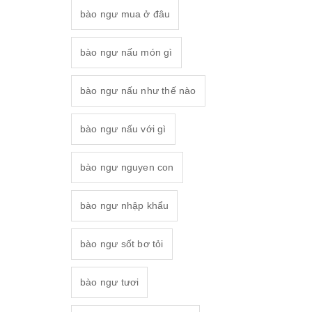
bào ngư mua ở đâu
bào ngư nấu món gì
bào ngư nấu như thế nào
bào ngư nấu với gì
bào ngư nguyen con
bào ngư nhập khẩu
bào ngư sốt bơ tỏi
bào ngư tươi