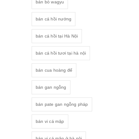
bán bò wagyu
bán cá hồi nướng
bán cá hồi tại Hà Nội
bán cá hồi tươi tại hà nội
bán cua hoàng đế
bán gan ngỗng
bán pate gan ngỗng pháp
bán vi cá mập
bán vi cá mập ở hà nội