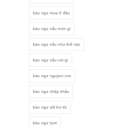
bào ngư mua ở đâu
bào ngư nấu món gì
bào ngư nấu như thế nào
bào ngư nấu với gì
bào ngư nguyen con
bào ngư nhập khẩu
bào ngư sốt bơ tỏi
bào ngư tươi