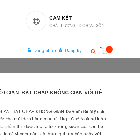
CAM KẾT
CHẤT LƯỢNG - DỊCH VỤ SỐ 1
Đăng nhập
Đăng ký
I GIAN, BẤT CHẤP KHÔNG GIAN VỚI DẺ
 BẤT CHẤP KHÔNG GIAN 𝐃𝐞̉ 𝐒𝐮̛𝐨̛̀𝐧 𝐁𝐨̀ 𝐌𝐲̃ sale
0% cho mỗi đơn hàng mua từ 1kg . Ghé Alofood luôn
là phần thịt được lọc ra từ xương sườn của con bò,
ếng là có vị ngọt đậm đà, hương thơm béo ngậy với