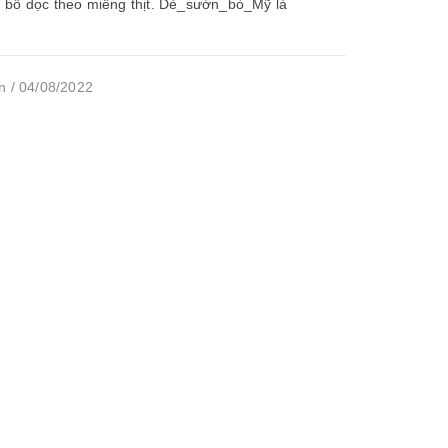
 bổ dọc theo miếng thịt. Dẻ_sườn_bò_Mỹ là
n / 04/08/2022