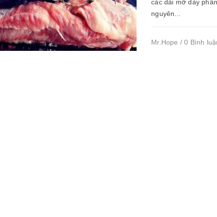
các dải mỡ dày phân
nguyên...
Mr.Hope / 0 Bình luậ