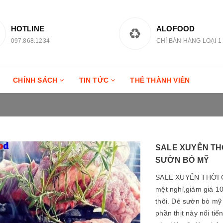
HOTLINE
ALOFOOD
097.868.1234
CHỈ BÁN HÀNG LOẠI 1
CHÍNH SÁCH
TIN TỨC
THẺ THÀNH VIÊN
SALE XUYÊN THỜ
SƯỜN BÒ MỸ
SALE XUYÊN THỜI GIAN,
mệt nghỉ,giảm giá 1
thôi. Dẻ sườn bò mỹ 
phần thịt này nổi ti