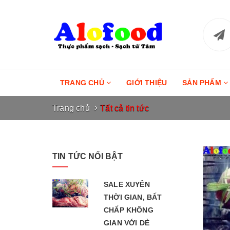
TRANG CHỦ
GIỚI THIỆU
SẢN PHẨM
Trang chủ
Tất cả tin tức
TIN TỨC NỔI BẬT
SALE XUYÊN
THỜI GIAN, BẤT
CHẤP KHÔNG
GIAN VỚI DẺ