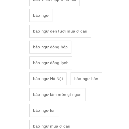
bào ngư
bào ngư đen tươi mua ở đâu
bào ngư đóng hộp
bào ngư đông lạnh
bào ngư Hà Nội
bào ngư hàn
bào ngư làm món gì ngon
bào ngư lon
bào ngư mua ơ dâu