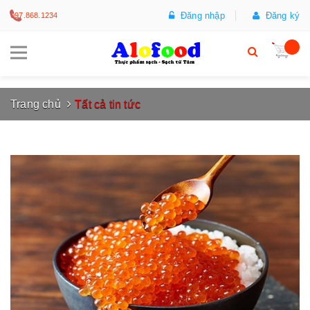
Đăng nhập
Đăng ký
097.868.1234
Trang chủ
Tất cả tin tức