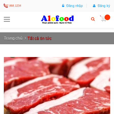
Đăng nhập
Đăng ký
097.868.1234
Trang chủ
Tất cả tin tức