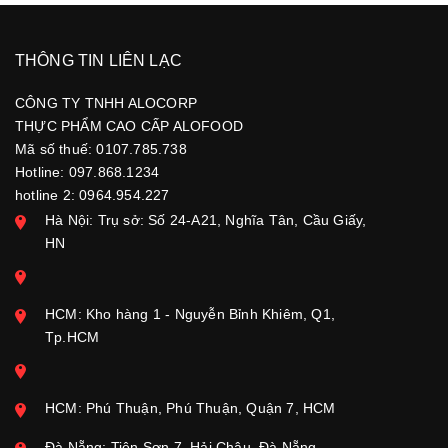
THÔNG TIN LIÊN LẠC
CÔNG TY TNHH ALOCORP
THỰC PHẨM CAO CẤP ALOFOOD
Mã số thuế: 0107.785.738
Hotline: 097.868.1234
hotline 2: 0964.954.227
Hà Nội: Trụ sở: Số 24-A21, Nghĩa Tân, Cầu Giấy,
HN
HCM: Kho hàng 1 - Nguyễn Bỉnh Khiêm, Q1,
Tp.HCM
HCM: Phú Thuận, Phú Thuận, Quận 7, HCM
Đà Nẵng: Tiên Sơn 7, Hải Châu, Đà Nẵng