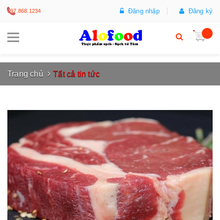
Đăng nhập
Đăng ký
097.868.1234
Trang chủ
Tất cả tin tức