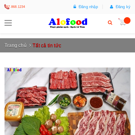
Đăng nhập
Đăng ký
097.868.1234
Trang chủ
Tất cả tin tức