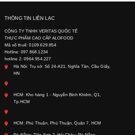
THÔNG TIN LIÊN LẠC
CÔNG TY TNHH VERITAS QUỐC TẾ
THỰC PHẨM CAO CẤP ALOFOOD
Mã số thuế: 0109.629.854
Hotline: 097.868.1234
hotline 2: 0964.954.227
Hà Nội: Trụ sở: Số 24-A21, Nghĩa Tân, Cầu Giấy,
HN
HCM: Kho hàng 1 - Nguyễn Bỉnh Khiêm, Q1,
Tp.HCM
HCM: Phú Thuận, Phú Thuận, Quận 7, HCM
Đà Nẵng: Tiên Sơn 7, Hải Châu, Đà Nẵng