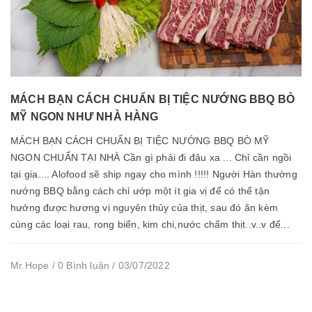
MÁCH BẠN CÁCH CHUẨN BỊ TIỆC NƯỚNG BBQ BÒ
MỸ NGON NHƯ NHÀ HÀNG
MÁCH BẠN CÁCH CHUẨN BỊ TIỆC NƯỚNG BBQ BÒ MỸ
NGON CHUẨN TẠI NHÀ Cần gì phải đi đâu xa ... Chỉ cần ngồi
tại gia.... Alofood sẽ ship ngay cho mình !!!!! Người Hàn thường
nướng BBQ bằng cách chỉ ướp một ít gia vị để có thể tận
hưởng được hương vị nguyên thủy của thịt, sau đó ăn kèm
cùng các loại rau, rong biển, kim chi,nước chấm thịt..v..v để...
Mr.Hope / 0 Bình luận / 03/07/2022