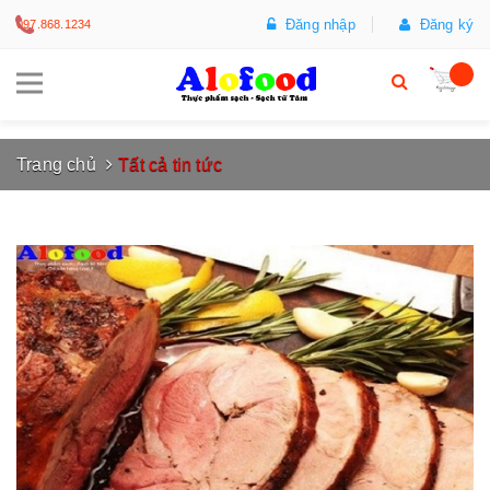
Đăng nhập
Đăng ký
097.868.1234
Trang chủ
Tất cả tin tức