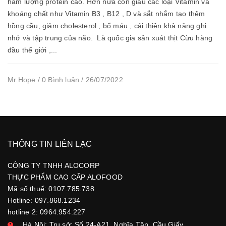
hàm lượng protein cao. Hơn nữa còn giàu các loại Vitamin và
khoáng chất như Vitamin B3 , B12 , D và sắt nhắm tạo thêm
hồng cầu, giảm cholesterol , bổ máu , cải thiện khả năng ghi
nhớ và tập trung của não. Là quốc gia sản xuát thịt Cừu hàng
đầu thế giới ,...
Mr.Hope / 0 Bình luận / 26/07/2022
THÔNG TIN LIÊN LẠC
CÔNG TY TNHH ALOCORP
THỰC PHẨM CAO CẤP ALOFOOD
Mã số thuế: 0107.785.738
Hotline: 097.868.1234
hotline 2: 0964.954.227
Hà Nội: Trụ sở: Số 24-A21, Nghĩa Tân, Cầu Giấy,