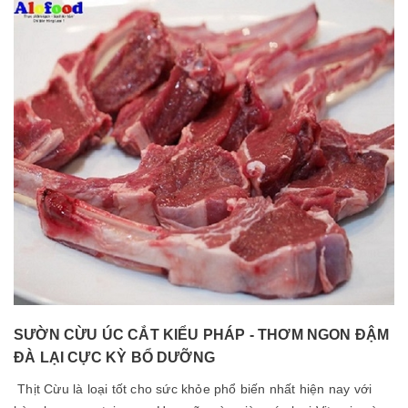
SƯỜN CỪU ÚC CẮT KIỂU PHÁP - THƠM NGON ĐẬM
ĐÀ LẠI CỰC KỲ BỔ DƯỠNG
Thịt Cừu là loại tốt cho sức khỏe phổ biến nhất hiện nay với