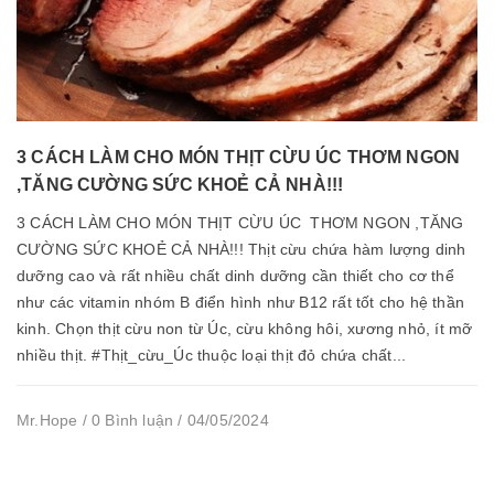
3 CÁCH LÀM CHO MÓN THỊT CỪU ÚC THƠM NGON
,TĂNG CƯỜNG SỨC KHOẺ CẢ NHÀ!!!
3 CÁCH LÀM CHO MÓN THỊT CỪU ÚC THƠM NGON ,TĂNG
CƯỜNG SỨC KHOẺ CẢ NHÀ!!! Thịt cừu chứa hàm lượng dinh
dưỡng cao và rất nhiều chất dinh dưỡng cần thiết cho cơ thể
như các vitamin nhóm B điển hình như B12 rất tốt cho hệ thần
kinh. Chọn thịt cừu non từ Úc, cừu không hôi, xương nhỏ, ít mỡ
nhiều thịt. #Thịt_cừu_Úc thuộc loại thịt đỏ chứa chất...
Mr.Hope / 0 Bình luận / 04/05/2024