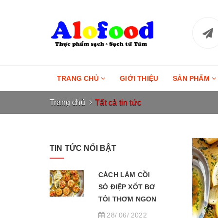
TRANG CHỦ
GIỚI THIỆU
SẢN PHẨM
Trang chủ
Tất cả tin tức
TIN TỨC NỔI BẬT
CÁCH LÀM CỒI
SÒ ĐIỆP XỐT BƠ
TỎI THƠM NGON
28/ 06/ 2022