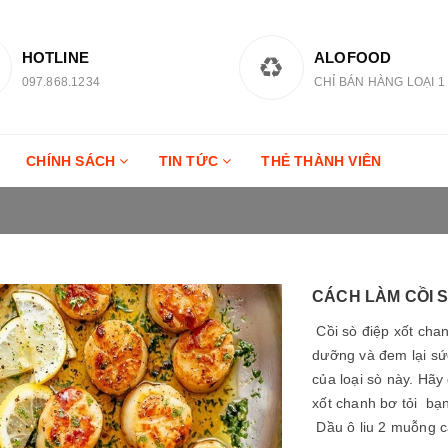
HOTLINE
ALOFOOD
097.868.1234
CHỈ BÁN HÀNG LOẠI 1
CHÍNH SÁCH
TIN TỨC
THẺ THÀNH VIÊN
CÁCH LÀM CỒI S
Cồi sò điệp xốt chan
dưỡng và đem lại sứ
của loại sò này. Hãy
xốt chanh bơ tỏi bạn
Dầu ô liu 2 muỗng c