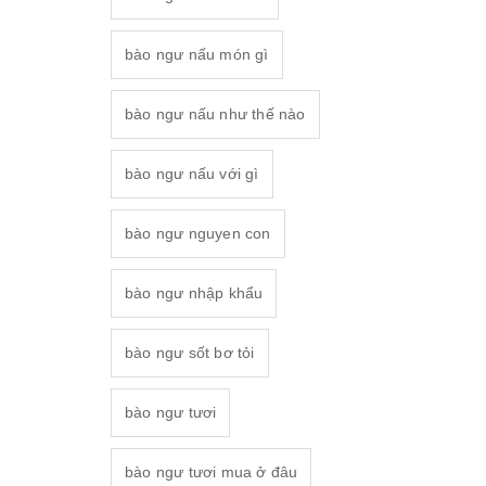
bào ngư nấu món gì
bào ngư nấu như thế nào
bào ngư nấu với gì
bào ngư nguyen con
bào ngư nhập khẩu
bào ngư sốt bơ tỏi
bào ngư tươi
bào ngư tươi mua ở đâu