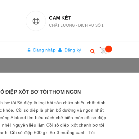
CAM KẾT
CHẤT LƯỢNG - DỊCH VỤ SỐ 1
Đăng nhập
Đăng ký
Ò ĐIỆP XỐT BƠ TỎI THƠM NGON
h bơ tỏi Sò điệp là loại hải sản chứa nhiều chất dinh
c khỏe. Cồi sò điệp là phần bổ dưỡng và ngon nhất
 cùng Alofood tìm hiểu cách chế biến món cồi sò điệp
 nhé! Nguyên liệu làm Cồi sò điệp xốt chanh bơ tỏi
anh Cồi sò điệp 600 gr Bơ 3 muỗng canh Tỏi...