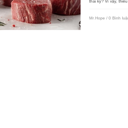
thai kỳ? Vì vậy, thiế
Mr.Hope / 0 Bình luậ