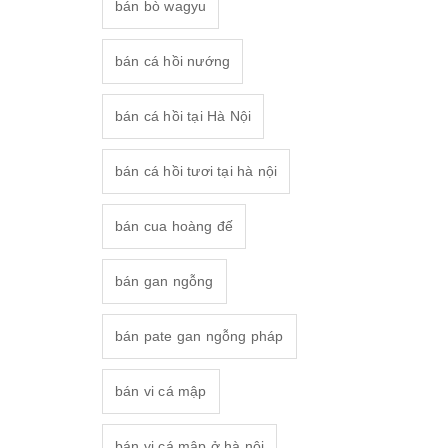
bán bò wagyu
bán cá hồi nướng
bán cá hồi tại Hà Nội
bán cá hồi tươi tại hà nội
bán cua hoàng đế
bán gan ngỗng
bán pate gan ngỗng pháp
bán vi cá mập
bán vi cá mập ở hà nội