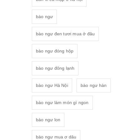
bào ngư
bào ngư đen tươi mua ở đâu
bào ngư đóng hộp
bào ngư đông lạnh
bào ngư Hà Nội
bào ngư hàn
bào ngư làm món gì ngon
bào ngư lon
bào ngư mua ơ dâu