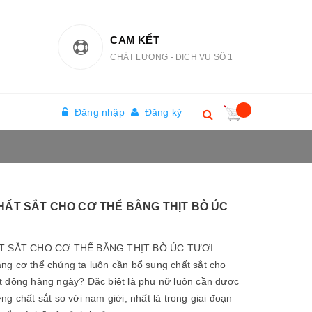
CAM KẾT
CHẤT LƯỢNG - DỊCH VỤ SỐ 1
Đăng nhập
Đăng ký
ẤT SẮT CHO CƠ THỂ BẰNG THỊT BÒ ÚC
 SẮT CHO CƠ THỂ BẰNG THỊT BÒ ÚC TƯƠI
ng cơ thể chúng ta luôn cần bổ sung chất sắt cho
t động hàng ngày? Đặc biệt là phụ nữ luôn cần được
ng chất sắt so với nam giới, nhất là trong giai đoạn