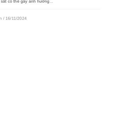
u sắt có thể gây ảnh hưởng...
n / 16/11/2024