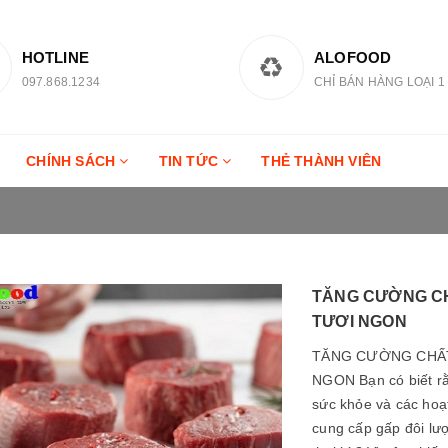
HOTLINE
ALOFOOD
097.868.1234
CHỈ BÁN HÀNG LOẠI 1
CHÍNH SÁCH
TIN TỨC
THẺ THÀNH VIÊN
TĂNG CƯỜNG CH
TƯƠI NGON
TĂNG CƯỜNG CHẤT
NGON Bạn có biết rằ
sức khỏe và các hoạ
cung cấp gấp đôi lượ