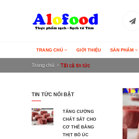
TRANG CHỦ
GIỚI THIỆU
SẢN PHẨM
Trang chủ
Tất cả tin tức
TIN TỨC NỔI BẬT
TĂNG CƯỜNG
CHẤT SẮT CHO
CƠ THỂ BẰNG
THỊT BÒ ÚC