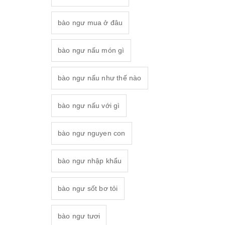
bào ngư mua ở đâu
bào ngư nấu món gì
bào ngư nấu như thế nào
bào ngư nấu với gì
bào ngư nguyen con
bào ngư nhập khẩu
bào ngư sốt bơ tỏi
bào ngư tươi