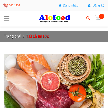
Đăng nhập
Đăng ký
097.868.1234
Trang chủ
Tất cả tin tức