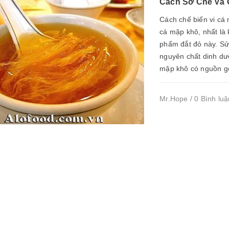
Cách Sơ Chế Và 
Cách chế biến vi cá
cá mập khô, nhất là
phẩm đắt đỏ này. Sử
nguyên chất dinh dưỡ
mập khô có nguồn gốc
Mr.Hope / 0 Bình luậ