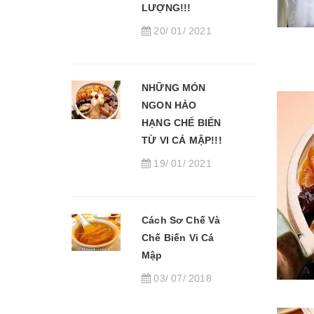
LƯỢNG!!!
20/ 01/ 2021
NHỮNG MÓN
NGON HẢO
HẠNG CHẾ BIẾN
TỪ VI CÁ MẬP!!!
19/ 01/ 2021
Cách Sơ Chế Và
Chế Biến Vi Cá
Mập
03/ 07/ 2018