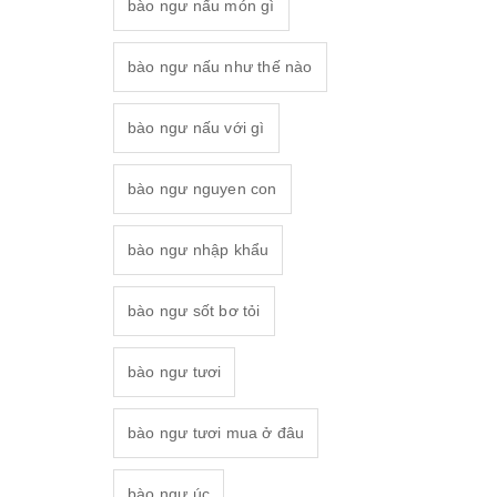
bào ngư nấu món gì
bào ngư nấu như thế nào
bào ngư nấu với gì
bào ngư nguyen con
bào ngư nhập khẩu
bào ngư sốt bơ tỏi
bào ngư tươi
bào ngư tươi mua ở đâu
bào ngư úc