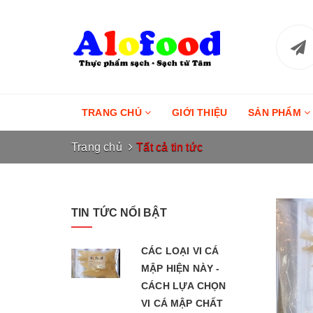
TRANG CHỦ
GIỚI THIỆU
SẢN PHẨM
Trang chủ
Tất cả tin tức
TIN TỨC NỔI BẬT
CÁC LOẠI VI CÁ
MẬP HIỆN NÀY -
CÁCH LỰA CHỌN
VI CÁ MẬP CHẤT