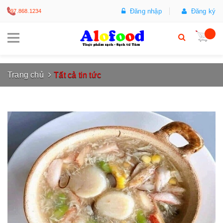
Đăng nhập
Đăng ký
097.868.1234
Trang chủ
Tất cả tin tức