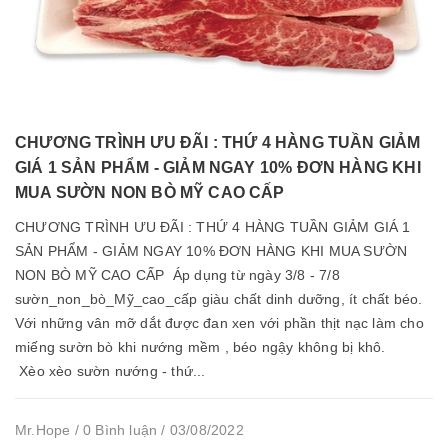
CHƯƠNG TRÌNH ƯU ĐÃI : THỨ 4 HÀNG TUẦN GIẢM
GIÁ 1 SẢN PHẨM - GIẢM NGAY 10% ĐƠN HÀNG KHI
MUA SƯỜN NON BÒ MỸ CAO CẤP
CHƯƠNG TRÌNH ƯU ĐÃI : THỨ 4 HÀNG TUẦN GIẢM GIÁ 1
SẢN PHẨM - GIẢM NGAY 10% ĐƠN HÀNG KHI MUA SƯỜN
NON BÒ MỸ CAO CẤP Áp dụng từ ngày 3/8 - 7/8
sườn_non_bò_Mỹ_cao_cấp giàu chất dinh dưỡng, ít chất béo.
Với những vân mỡ dắt được đan xen với phần thịt nạc làm cho
miếng sườn bò khi nướng mềm , béo ngậy không bị khô.
Xèo xèo sườn nướng - thứ...
Mr.Hope / 0 Bình luận / 03/08/2022