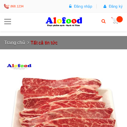
Đăng nhập
Đăng ký
097.868.1234
Trang chủ
Tất cả tin tức