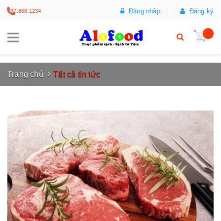
Đăng nhập
Đăng ký
097.868.1234
Trang chủ
Tất cả tin tức