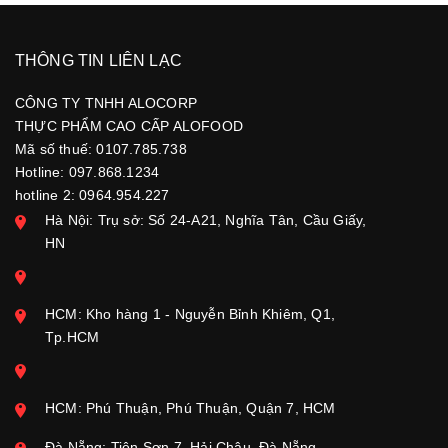
THÔNG TIN LIÊN LẠC
CÔNG TY TNHH ALOCORP
THỰC PHẨM CAO CẤP ALOFOOD
Mã số thuế: 0107.785.738
Hotline: 097.868.1234
hotline 2: 0964.954.227
Hà Nội: Trụ sở: Số 24-A21, Nghĩa Tân, Cầu Giấy,
HN
HCM: Kho hàng 1 - Nguyễn Bỉnh Khiêm, Q1,
Tp.HCM
HCM: Phú Thuận, Phú Thuận, Quận 7, HCM
Đà Nẵng: Tiên Sơn 7, Hải Châu, Đà Nẵng