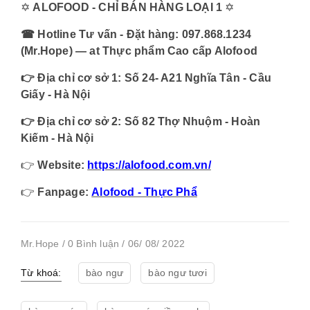
✡️
ALOFOOD - CHỈ BÁN HÀNG LOẠI 1
✡️
☎ Hotline Tư vấn - Đặt hàng: 097.868.1234
(Mr.Hope) — at Thực phẩm Cao cấp Alofood
👉 Địa chỉ cơ sở 1: Số 24- A21 Nghĩa Tân - Cầu
Giấy - Hà Nội
👉 Địa chỉ cơ sở 2: Số 82 Thợ Nhuộm - Hoàn
Kiếm - Hà Nội
👉
Website:
https://alofood.com.vn/
👉
Fanpage:
Alofood - Thực Phẩ
Mr.Hope / 0 Bình luận / 06/ 08/ 2022
Từ khoá:
bào ngư
bào ngư tươi