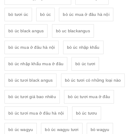
bò tươi úc
bò úc
bò úc mua ở đâu hà nội
bò úc black angus
bò uc blackangus
bò úc mua ở đâu hà nội
bò úc nhập khẩu
bò úc nhập khẩu mua ở đâu
bò úc tươi
bò úc tươi black angus
bò úc tươi có những loại nào
bò úc tươi giá bao nhiêu
bò úc tươi mua ở đâu
bò úc tươi mua ở đâu hà nội
bò úc tươu
bò úc wagyu
bò úc wagyu tươi
bò wagyu