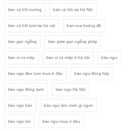
bán cá hồi nướng
bán cá hồi tại Hà Nội
bán cá hồi tươi tại hà nội
bán cua hoàng đế
bán gan ngỗng
bán pate gan ngỗng pháp
bán vi cá mập
bán vi cá mập ở hà nội
bào ngư
bào ngư đen tươi mua ở đâu
bào ngư đóng hộp
bào ngư đông lạnh
bào ngư Hà Nội
bào ngư hàn
bào ngư làm món gì ngon
bào ngư lon
bào ngư mua ơ dâu