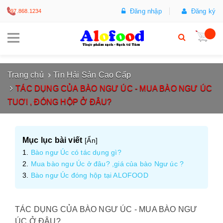
Đăng nhập
Đăng ký
097.868.1234
Trang chủ
Tin Hải Sản Cao Cấp
TÁC DỤNG CỦA BÀO NGƯ ÚC - MUA BÀO NGƯ ÚC
TUƠI , ĐÓNG HỘP Ở ĐÂU?
Mục lục bài viết
[
Ẩn
]
Bào ngư Úc có tác dụng gì?
Mua bào ngư Úc ở đâu? ,giá của bào Ngư úc ?
Bào ngư Úc đóng hộp tại ALOFOOD
TÁC DỤNG CỦA BÀO NGƯ ÚC - MUA BÀO NGƯ
ÚC Ở ĐÂU?