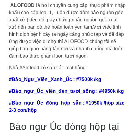
ALOFOOD
là nơi chuyên cung cấp t
hực phẩm nhập
khẩu cao cấp loại 1,
luôn được đảm bảo nguồn gốc
xuất xứ ( đều có giấy chứng nhận nguồn gốc xuất
xứ) nên bạn có thể hoàn toàn yên tâm.Với việc tình
hình dịch bệnh xảy ra ngày càng phức tạp và để đáp
ứng được việc đi chợ thì
ALOFOOD
chúng tôi sẽ
giúp bạn giao hàng tận nơi và nhanh chống mà luôn
đảm bảo thực phẩm luôn tươi ngon.
Nhà
#Alofood
có sẵn các mặt hàng :
#Bào_Ngư_Viền_Xanh_Úc
: #7500k /kg
#Bào_ngư_Úc_viền_đen_tươi_sống : #4950k /kg
#Bào_ngư_Úc_đóng_hộp_sẵn : #1950k /hộp size
2-3 con/hộp
Bào ngư Úc đóng hộp tại