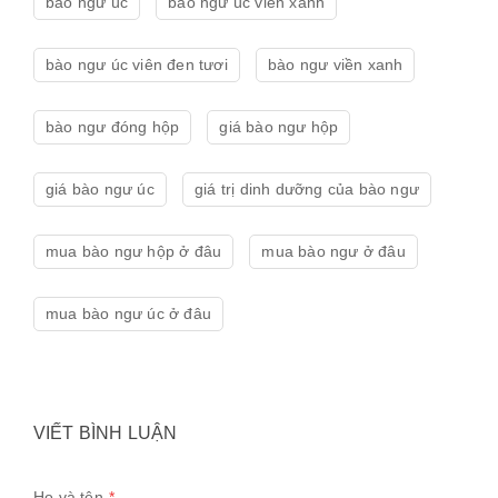
bào ngư úc
bào ngư úc viền xanh
bào ngư úc viên đen tươi
bào ngư viền xanh
bào ngư đóng hộp
giá bào ngư hộp
giá bào ngư úc
giá trị dinh dưỡng của bào ngư
mua bào ngư hộp ở đâu
mua bào ngư ở đâu
mua bào ngư úc ở đâu
VIẾT BÌNH LUẬN
Họ và tên
*