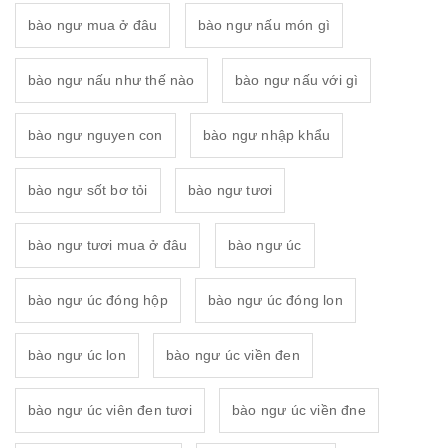
bào ngư mua ở đâu
bào ngư nấu món gì
bào ngư nấu như thế nào
bào ngư nấu với gì
bào ngư nguyen con
bào ngư nhập khẩu
bào ngư sốt bơ tỏi
bào ngư tươi
bào ngư tươi mua ở đâu
bào ngư úc
bào ngư úc đóng hộp
bào ngư úc đóng lon
bào ngư úc lon
bào ngư úc viền đen
bào ngư úc viên đen tươi
bào ngư úc viền đne