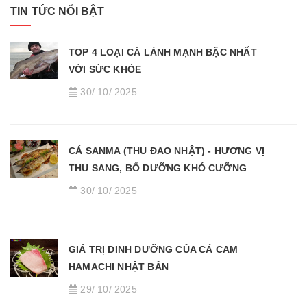
TIN TỨC NỔI BẬT
TOP 4 LOẠI CÁ LÀNH MẠNH BẬC NHẤT
VỚI SỨC KHỎE
30/ 10/ 2025
CÁ SANMA (THU ĐAO NHẬT) - HƯƠNG VỊ
THU SANG, BỔ DƯỠNG KHÓ CƯỠNG
30/ 10/ 2025
GIÁ TRỊ DINH DƯỠNG CỦA CÁ CAM
HAMACHI NHẬT BẢN
29/ 10/ 2025