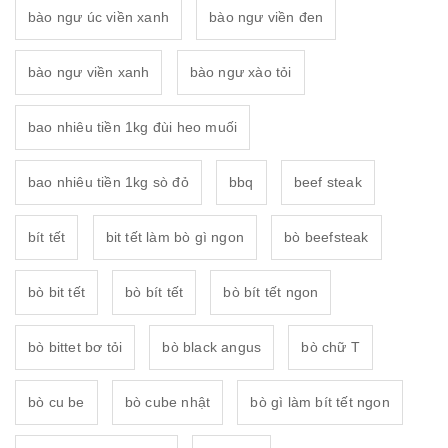
bào ngư úc viền xanh
bào ngư viền đen
bào ngư viền xanh
bào ngư xào tỏi
bao nhiêu tiền 1kg đùi heo muối
bao nhiêu tiền 1kg sò đỏ
bbq
beef steak
bít tết
bit tết làm bò gì ngon
bò beefsteak
bò bit tết
bò bít tết
bò bít tết ngon
bò bittet bơ tỏi
bò black angus
bò chữ T
bò cu be
bò cube nhật
bò gì làm bít tết ngon