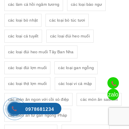
các làm cá hồi ngâm tương
các loại bào ngư
các loại bò nhật
các loại bò túc tươi
các loại cá tuyết
các loại đùi heo muối
các loại đùi heo muối Tây Ban Nha
các loại đùi lợn muối
các loại gan ngỗng
các loại thịt lợn muối
các loại vi cá mập
zalo
các món ăn ngon với cồi sò điệp
các món ăn sashimi
0978681234
các món ăn từ gan ngỗng Pháp