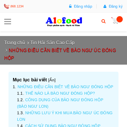
Đăng nhập
Đăng ký
097.868.1234
Trang chủ
Tin Hải Sản Cao Cấp
NHỮNG ĐIỀU CẦN BIẾT VỀ BÀO NGƯ ÚC ĐÓNG
HỘP
Mục lục bài viết
[
Ẩn
]
NHỮNG ĐIỀU CẦN BIẾT VỀ BÀO NGƯ ĐÓNG HỘP
THẾ NÀO LÀ BÀO NGƯ ĐÓNG HỘP?
CÔNG DỤNG CỦA BÀO NGƯ ĐÓNG HỘP
(BÀO NGƯ LON)
NHỮNG LƯU Ý KHI MUA BÀO NGƯ ÚC ĐÓNG
LON
CÁCH SỬ DỤNG BÀO NGƯ ĐÓNG HỘP