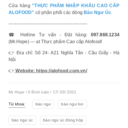
Cửa hàng
"THỰC PHẨM NHẬP KHẨU CAO CẤP
ALOFOOD"
có phân phối các dòng
Bào Ngư Úc
.
-----------------------------------------------------
☎ Hotline Tư vấn - Đặt hàng:
097.868.1234
(Mr.Hope) — at Thực phẩm Cao cấp Alofood!
👉 Địa chỉ: Số 24- A21 Nghĩa Tân - Cầu Giấy - Hà
Nội
👉
Website: https://alofood.com.vn/
Mr.Hope / 0 Bình luận / 17/ 03/ 2021
Từ khoá:
bào ngư
bào ngư lon
bào ngư úc
bào ngư úc đóng hộp