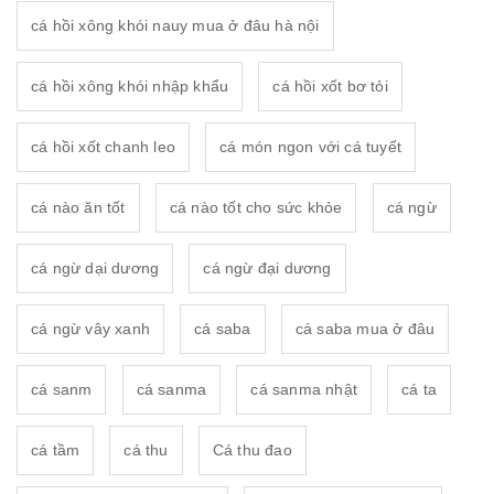
cá hồi xông khói nauy mua ở đâu hà nội
cá hồi xông khói nhập khẩu
cá hồi xốt bơ tỏi
cá hồi xốt chanh leo
cá món ngon với cá tuyết
cá nào ăn tốt
cá nào tốt cho sức khỏe
cá ngừ
cá ngừ dại dương
cá ngừ đại dương
cá ngừ vây xanh
cá saba
cá saba mua ở đâu
cá sanm
cá sanma
cá sanma nhật
cá ta
cá tầm
cá thu
Cá thu đao