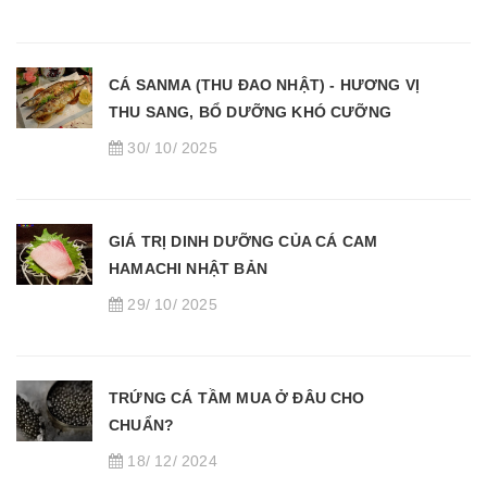
CÁ SANMA (THU ĐAO NHẬT) - HƯƠNG VỊ
THU SANG, BỔ DƯỠNG KHÓ CƯỠNG
30/ 10/ 2025
GIÁ TRỊ DINH DƯỠNG CỦA CÁ CAM
HAMACHI NHẬT BẢN
29/ 10/ 2025
TRỨNG CÁ TẦM MUA Ở ĐÂU CHO
CHUẨN?
18/ 12/ 2024