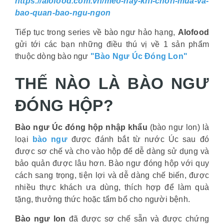
https://alofood.com.vn/meo-hay-khi-chon-mua-va-
bao-quan-bao-ngu-ngon
Tiếp tục trong series về bào ngư hảo hạng,
Alofood
gửi tới các bạn những điều thú vị về 1 sản phẩm
thuộc dòng bào ngư
"Bào Ngư Úc Đóng Lon"
THẾ NÀO LÀ BÀO NGƯ
ĐÓNG HỘP?
Bào ngư Úc đóng hộp nhập khẩu
(bào ngư lon) là
loại
bào ngư
được đánh bắt từ nước Úc sau đó
được sơ chế và cho vào hộp để dễ dàng sử dụng và
bảo quản được lâu hơn. Bào ngư đóng hộp với quy
cách sang trọng, tiện lợi và dễ dàng chế biến, được
nhiều thực khách ưa dùng, thích hợp để làm quà
tặng, thưởng thức hoặc tẩm bổ cho người bệnh.
Bào ngư lon
đã được sơ chế sẵn và được chứng