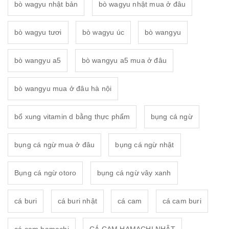
bò wagyu nhật bản
bò wagyu nhật mua ở đâu
bò wagyu tươi
bò wagyu úc
bò wangyu
bò wangyu a5
bò wangyu a5 mua ở đâu
bò wangyu mua ở đâu hà nội
bổ xung vitamin d bằng thực phẩm
bụng cá ngừ
bụng cá ngừ mua ở đâu
bụng cá ngừ nhật
Bụng cá ngừ otoro
bụng cá ngừ vây xanh
cá buri
cá buri nhật
cá cam
cá cam buri
cá cam hamachi
CÁ CAM HAMACHI NHÂT