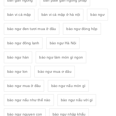
bán gan ngỗng
bán pate gan ngỗng pháp
bán vi cá mập
bán vi cá mập ở hà nội
bào ngư
bào ngư đen tươi mua ở đâu
bào ngư đóng hộp
bào ngư đông lạnh
bào ngư Hà Nội
bào ngư hàn
bào ngư làm món gì ngon
bào ngư lon
bào ngư mua ơ dâu
bào ngư mua ở đâu
bào ngư nấu món gì
bào ngư nấu như thế nào
bào ngư nấu với gì
bào ngư nguyen con
bào ngư nhập khẩu