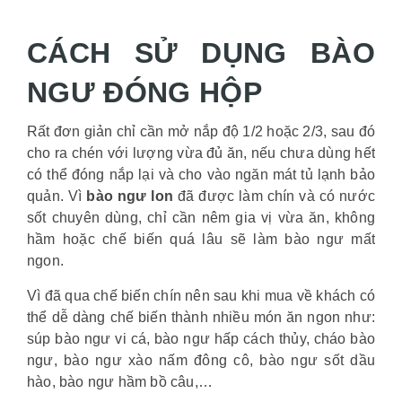
CÁCH SỬ DỤNG BÀO
NGƯ ĐÓNG HỘP
Rất đơn giản chỉ cần mở nắp độ 1/2 hoặc 2/3, sau đó
cho ra chén với lượng vừa đủ ăn, nếu chưa dùng hết
có thể đóng nắp lại và cho vào ngăn mát tủ lạnh bảo
quản. Vì
bào ngư lon
đã được làm chín và có nước
sốt chuyên dùng, chỉ cần nêm gia vị vừa ăn, không
hầm hoặc chế biến quá lâu sẽ làm bào ngư mất
ngon.
Vì đã qua chế biến chín nên sau khi mua về khách có
thể dễ dàng chế biến thành nhiều món ăn ngon như:
súp bào ngư vi cá, bào ngư hấp cách thủy, cháo bào
ngư, bào ngư xào nấm đông cô, bào ngư sốt dầu
hào, bào ngư hầm bồ câu,…