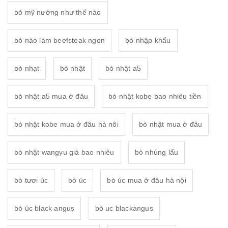
bò mỹ nướng như thế nào
bò nào làm beefsteak ngon
bò nhập khẩu
bò nhạt
bò nhật
bò nhật a5
bò nhật a5 mua ở đâu
bò nhật kobe bao nhiêu tiền
bò nhật kobe mua ở đâu hà nôi
bò nhật mua ở đâu
bò nhật wangyu giá bao nhiêu
bò nhúng lẩu
bò tươi úc
bò úc
bò úc mua ở đâu hà nội
bò úc black angus
bò uc blackangus