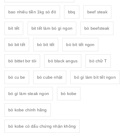
bao nhiêu tiền 1kg sò đỏ
bbq
beef steak
bít tết
bit tết làm bò gì ngon
bò beefsteak
bò bit tết
bò bít tết
bò bít tết ngon
bò bittet bơ tỏi
bò black angus
bò chữ T
bò cu be
bò cube nhật
bò gì làm bít tết ngon
bò gì làm steak ngon
bò kobe
bò kobe chính hãng
bò kobe có dấu chứng nhận không