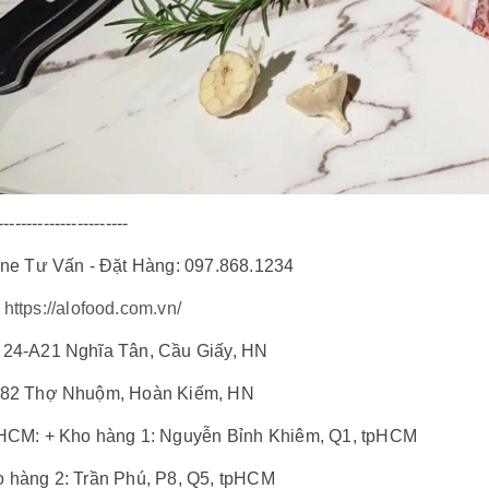
-----------------------
ine Tư Vấn - Đặt Hàng: 097.868.1234
:
https://alofood.com.vn/
 24-A21 Nghĩa Tân, Cầu Giấy, HN
 82 Thợ Nhuộm, Hoàn Kiếm, HN
.HCM: + Kho hàng 1: Nguyễn Bỉnh Khiêm, Q1, tpHCM
o hàng 2: Trần Phú, P8, Q5, tpHCM