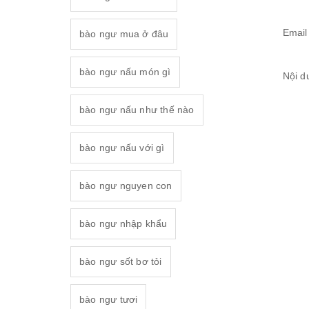
Email
bào ngư mua ở đâu
bào ngư nấu món gì
Nội d
bào ngư nấu như thế nào
bào ngư nấu với gì
bào ngư nguyen con
bào ngư nhập khẩu
bào ngư sốt bơ tỏi
bào ngư tươi