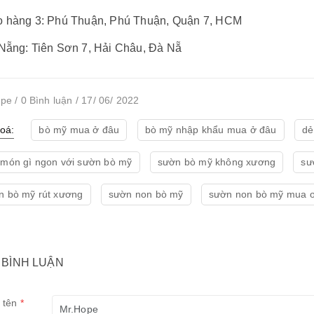
o hàng 3: Phú Thuận, Phú Thuận, Quận 7, HCM
 Nẵng: Tiên Sơn 7, Hải Châu, Đà Nẵ
pe / 0 Bình luận / 17/ 06/ 2022
oá:
bò mỹ mua ở đâu
bò mỹ nhập khẩu mua ở đâu
dẻ
 món gì ngon với sườn bò mỹ
sườn bò mỹ không xương
sư
n bò mỹ rút xương
sườn non bò mỹ
sườn non bò mỹ mua ơ
 BÌNH LUẬN
 tên
*