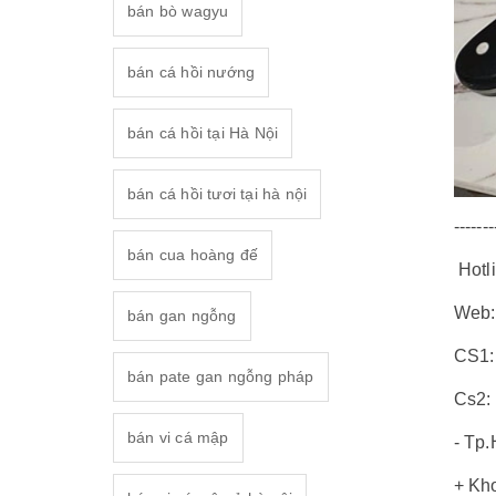
bán bò wagyu
bán cá hồi nướng
bán cá hồi tại Hà Nội
bán cá hồi tươi tại hà nội
-------
bán cua hoàng đế
Hotl
Web
bán gan ngỗng
CS1:
bán pate gan ngỗng pháp
Cs2:
bán vi cá mập
- Tp
+ Kh