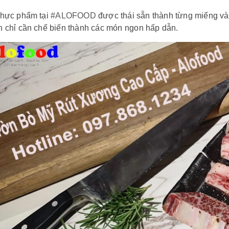
thực phẩm tại
#ALOFOOD
được thái sẵn thành từng miếng và 
h chỉ cần chế biến thành các món ngon hấp dẫn.