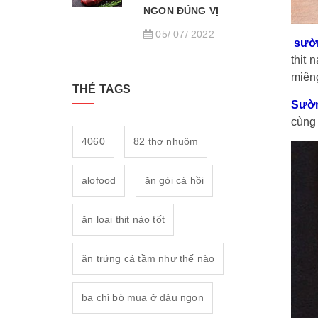
NGON ĐÚNG VỊ
05/ 07/ 2022
sườ
thịt 
miện
THẺ TAGS
Sườ
cùng 
4060
82 thợ nhuộm
alofood
ăn gỏi cá hồi
ăn loại thịt nào tốt
ăn trứng cá tầm như thế nào
ba chỉ bò mua ở đâu ngon