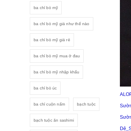
ba chỉ bò mỹ
ba chỉ bò mỹ giá như thế nào
ba chỉ bò mỹ giá rẻ
ba chỉ bò mỹ mua ở đau
ba chỉ bò mỹ nhập khẩu
ba chỉ bò úc
ALO
ba chỉ cuộn nấm
bạch tuộc
Sườn
Sườn
bạch tuộc ăn sashimi
Dẻ_