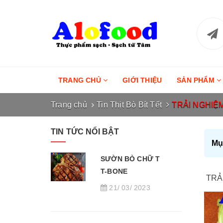
TRANG CHỦ
GIỚI THIỆU
SẢN PHẨM
Trang chủ
Tin Thịt Bò Bít Tết
TRẢI NGHIỆ
TIN TỨC NỔI BẬT
Mục
SƯỜN BÒ CHỮ T
T-BONE
TRẢ
21/ 03/ 2023