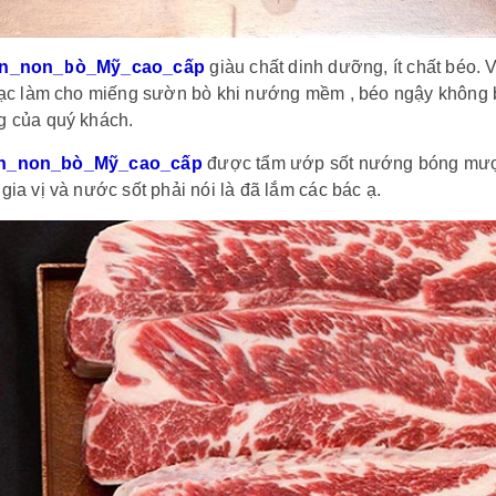
n_non_bò_Mỹ_cao_cấp
giàu chất dinh dưỡng, ít chất béo.
nạc làm cho miếng sườn bò khi nướng mềm , béo ngậy không b
g của quý khách.
n_non_bò_Mỹ_cao_cấp
được tẩm ướp sốt nướng bóng mượt 
gia vị và nước sốt phải nói là đã lắm các bác ạ.