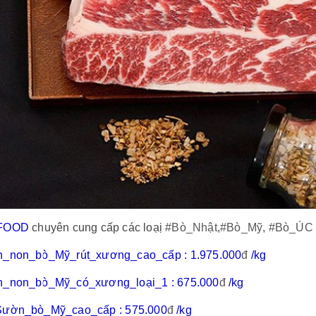
FOOD
chuyên cung cấp các loạị
#Bò_Nhật
,
#Bò_Mỹ
,
#Bò_ÚC
_non_bò_Mỹ_rút_xương_cao_cấp
:
1.975.000
đ
/kg
_non_bò_Mỹ_có_xương_loại_1
:
675.000
đ
/kg
Sườn_bò_Mỹ_cao_cấp
:
575.000
đ
/kg