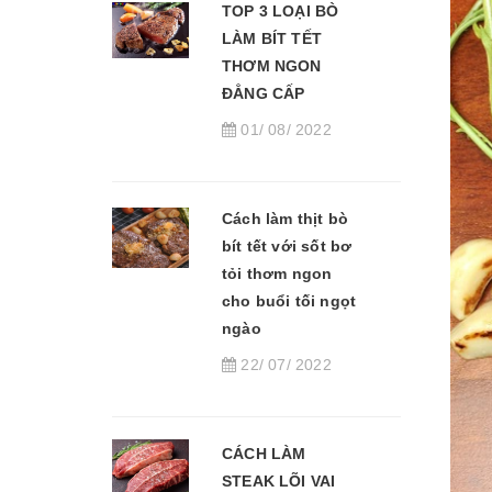
TOP 3 LOẠI BÒ
LÀM BÍT TẾT
THƠM NGON
ĐẲNG CẤP
01/ 08/ 2022
Cách làm thịt bò
bít tết với sốt bơ
tỏi thơm ngon
cho buổi tối ngọt
ngào
22/ 07/ 2022
CÁCH LÀM
STEAK LÕI VAI