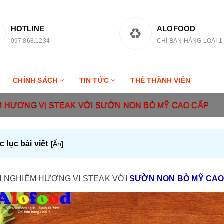
HOTLINE
ALOFOOD
097.868.1234
CHỈ BÁN HÀNG LOẠI 1
CHÍNH SÁCH
TIN TỨC
THẺ THÀNH VIÊN
M HƯƠNG VỊ STEAK VỚI SƯỜN NON BÒ MỸ CAO CẤP
 lục bài viết
[
Ẩn
]
I NGHIỆM HƯƠNG VỊ STEAK VỚI
SƯỜN NON BÒ
MỸ CAO