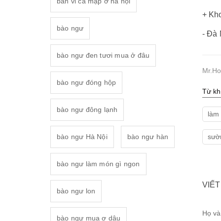
bán vi cá mập ở hà nội
+ Kh
bào ngư
- Đà
bào ngư đen tươi mua ở đâu
Mr.Ho
bào ngư đóng hộp
Từ kh
bào ngư đông lạnh
làm
sườ
bào ngư Hà Nội
bào ngư hàn
bào ngư làm món gì ngon
VIẾT
bào ngư lon
Họ và
bào ngư mua ơ dâu