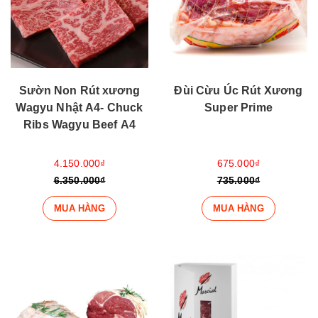
Sườn Non Rút xương
Đùi Cừu Úc Rút Xương
Wagyu Nhật A4- Chuck
Super Prime
Ribs Wagyu Beef A4
4.150.000₫
675.000₫
6.350.000₫
735.000₫
MUA HÀNG
MUA HÀNG