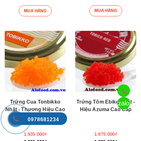
MUA HÀNG
MUA HÀNG
Trứng Cua Tonbikko
Trứng Tôm Ebiko Nhật -
zalo
Nhật - Thương Hiệu Cao
Hiệu Azuma Cao Cấp
Cấp Azuma
0978681234
1.935.000₫
1.875.000₫