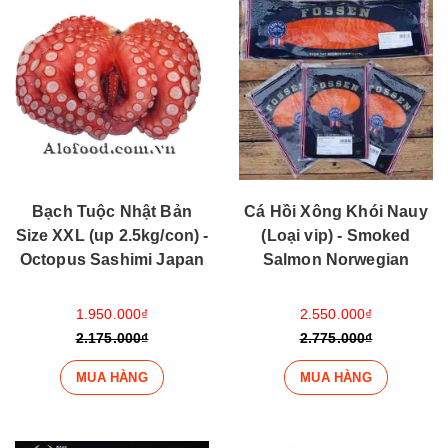
Bạch Tuộc Nhật Bản
Cá Hồi Xông Khói Nauy
Size XXL (up 2.5kg/con) -
(Loại vip) - Smoked
Octopus Sashimi Japan
Salmon Norwegian
1.950.000₫
2.550.000₫
2.175.000₫
2.775.000₫
MUA HÀNG
MUA HÀNG