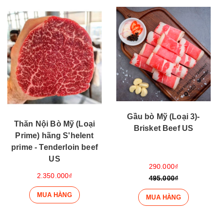
Gầu bò Mỹ (Loại 3)-
Thăn Nội Bò Mỹ (Loại
Brisket Beef US
Prime) hãng S'helent
prime - Tenderloin beef
US
290.000₫
2.350.000₫
495.000₫
MUA HÀNG
MUA HÀNG