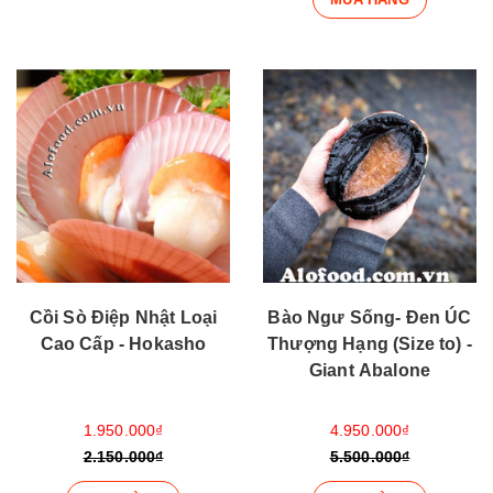
Cồi Sò Điệp Nhật Loại
Bào Ngư Sống- Đen ÚC
Cao Cấp - Hokasho
Thượng Hạng (Size to) -
Giant Abalone
1.950.000₫
4.950.000₫
2.150.000₫
5.500.000₫