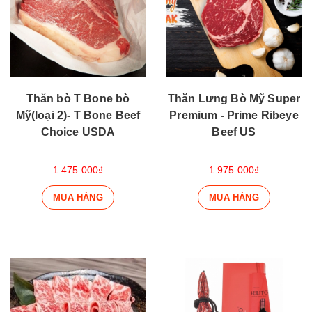
Thăn bò T Bone bò
Thăn Lưng Bò Mỹ Super
Mỹ(loại 2)- T Bone Beef
Premium - Prime Ribeye
Choice USDA
Beef US
1.475.000₫
1.975.000₫
MUA HÀNG
MUA HÀNG