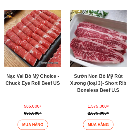
Nạc Vai Bò Mỹ Choice -
Sườn Non Bò Mỹ Rút
Chuck Eye Roll Beef US
Xương (loại 3)- Short Rib
Boneless Beef U.S
585.000₫
1.575.000₫
695.000₫
2.075.000₫
MUA HÀNG
MUA HÀNG