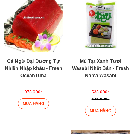
Cá Ngừ Đại Dương Tự
Mù Tạt Xanh Tươi
Nhiên Nhập khẩu - Fresh
Wasabi Nhật Bản - Fresh
OceanTuna
Nama Wasabi
975.000₫
535.000₫
575.000₫
MUA HÀNG
MUA HÀNG