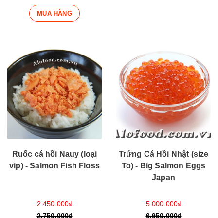
MUA HÀNG
Trứng Cá Hồi Nhật (size
Ruốc cá hồi Nauy (loại
To) - Big Salmon Eggs
vip) - Salmon Fish Floss
Japan
5.000.000₫
2.450.000₫
6.950.000₫
2.750.000₫