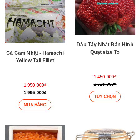
Dâu Tây Nhật Bản Hình
Quạt size To
Cá Cam Nhật - Hamachi
Yellow Tail Fillet
1.450.000₫
1.725.000₫
1.950.000₫
1.995.000₫
TÙY CHỌN
MUA HÀNG