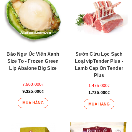
Bào Ngư Úc Viền Xanh
Sườn Cừu Lọc Sạch
Size To - Frozen Green
Loại vipTender Plus -
Lip Abalone Big Size
Lamb Cap On Tender
Plus
7.500.000₫
1.475.000₫
9.325.000₫
1.735.000₫
MUA HÀNG
MUA HÀNG