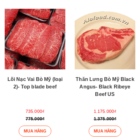
Lõi Nạc Vai Bò Mỹ (loại
Thăn Lưng Bò Mỹ Black
2)- Top blade beef
Angus- Black Ribeye
Beef US
735.000₫
1.175.000₫
775.000₫
1.375.000₫
MUA HÀNG
MUA HÀNG