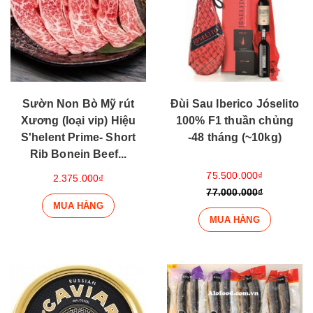
Sườn Non Bò Mỹ rút
Đùi Sau Iberico Jóselito
Xương (loại vip) Hiệu
100% F1 thuần chủng
S'helent Prime- Short
-48 tháng (~10kg)
Rib Bonein Beef...
75.500.000₫
2.375.000₫
77.000.000₫
MUA HÀNG
MUA HÀNG