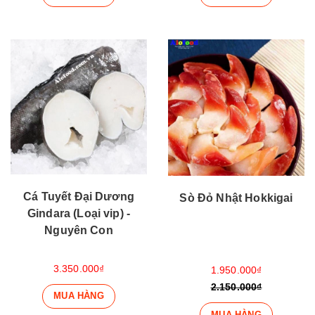
Cá Tuyết Đại Dương
Sò Đỏ Nhật Hokkigai
Gindara (Loại vip) -
Nguyên Con
3.350.000₫
1.950.000₫
2.150.000₫
MUA HÀNG
MUA HÀNG