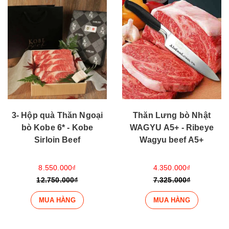
3- Hộp quà Thăn Ngoại
Thăn Lưng bò Nhật
bò Kobe 6* - Kobe
WAGYU A5+ - Ribeye
Sirloin Beef
Wagyu beef A5+
8.550.000₫
4.350.000₫
12.750.000₫
7.325.000₫
MUA HÀNG
MUA HÀNG