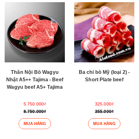
Thăn Nội Bò Wagyu
Ba chỉ bò Mỹ (loại 2) -
Nhật A5++ Tajima - Beef
Short Plate beef
Wagyu beef A5+ Tajima
5.750.000₫
325.000₫
8.750.000₫
355.000₫
MUA HÀNG
MUA HÀNG