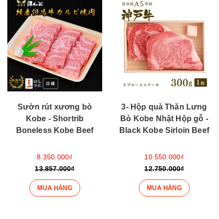
Sườn rút xương bò
3- Hộp quà Thăn Lưng
Kobe - Shortrib
Bò Kobe Nhật Hộp gỗ -
Boneless Kobe Beef
Black Kobe Sirloin Beef
8.350.000₫
10.550.000₫
13.857.000₫
12.750.000₫
MUA HÀNG
MUA HÀNG