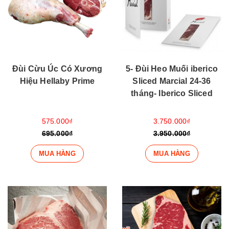
Đùi Cừu Úc Có Xương
5- Đùi Heo Muối iberico
Hiệu Hellaby Prime
Sliced Marcial 24-36
tháng- Iberico Sliced
575.000₫
3.750.000₫
695.000₫
3.950.000₫
MUA HÀNG
MUA HÀNG