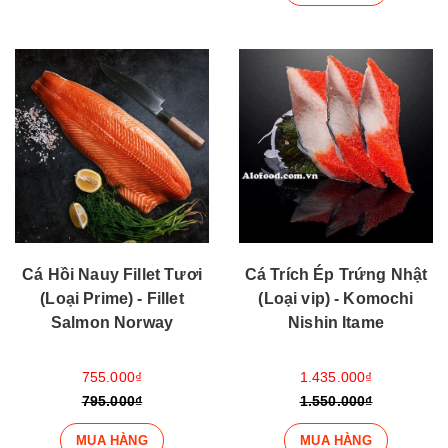
Cá Hồi Nauy Fillet Tươi
Cá Trích Ép Trứng Nhật
(Loại Prime) - Fillet
(Loại vip) - Komochi
Salmon Norway
Nishin Itame
755.000₫
1.435.000₫
795.000₫
1.550.000₫
MUA HÀNG
MUA HÀNG