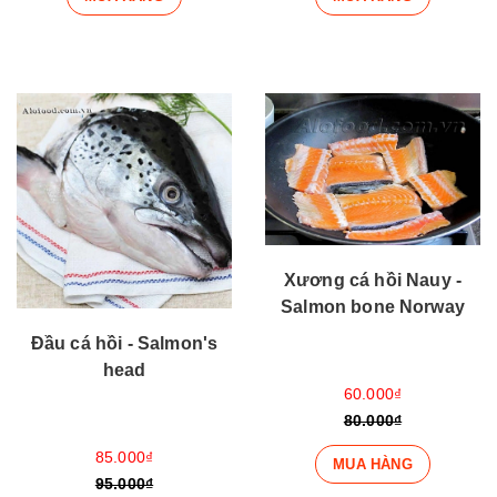
Xương cá hồi Nauy -
Salmon bone Norway
Đầu cá hồi - Salmon's
head
60.000₫
80.000₫
85.000₫
MUA HÀNG
95.000₫