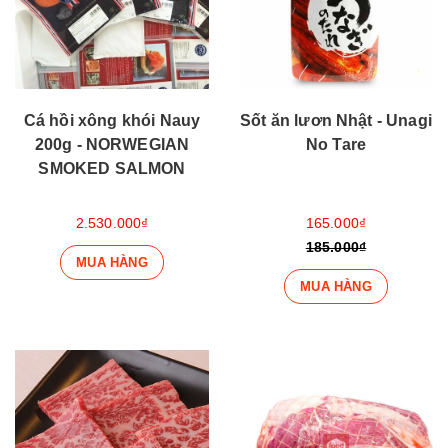
Cá hồi xông khói Nauy
Sốt ăn lươn Nhật - Unagi
200g - NORWEGIAN
No Tare
SMOKED SALMON
2.530.000₫
165.000₫
185.000₫
MUA HÀNG
MUA HÀNG