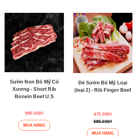
Sườn Non Bò Mỹ Có
Dẻ Sườn Bò Mỹ Loại
Xương - Short Rib
(loại 2) - Rib Finger Beef
Bonein Beef U.S
995.000₫
475.000₫
595.000₫
MUA HÀNG
MUA HÀNG