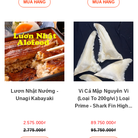
MUA HÀNG
MUA HÀNG
Lươn Nhật Nướng -
Vi Cá Mập Nguyên Vi
Unagi Kabayaki
(Loại To 200g/vi ) Loại
Prime - Shark Fin High...
2.575.000₫
89.750.000₫
2.775.000₫
95.750.000₫