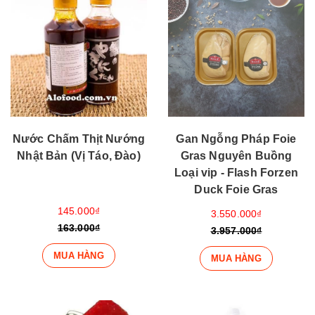
Nước Chấm Thịt Nướng
Gan Ngỗng Pháp Foie
Nhật Bản (Vị Táo, Đào)
Gras Nguyên Buồng
Loại vip - Flash Forzen
Duck Foie Gras
145.000₫
3.550.000₫
163.000₫
3.957.000₫
MUA HÀNG
MUA HÀNG