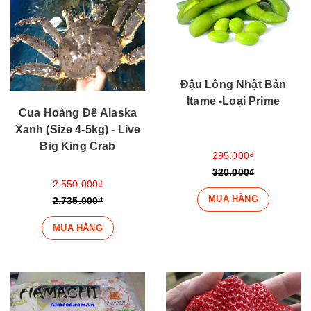
Đậu Lông Nhật Bản
Itame -Loại Prime
Cua Hoàng Đế Alaska
Xanh (Size 4-5kg) - Live
Big King Crab
295.000₫
320.000₫
2.550.000₫
MUA HÀNG
2.735.000₫
MUA HÀNG