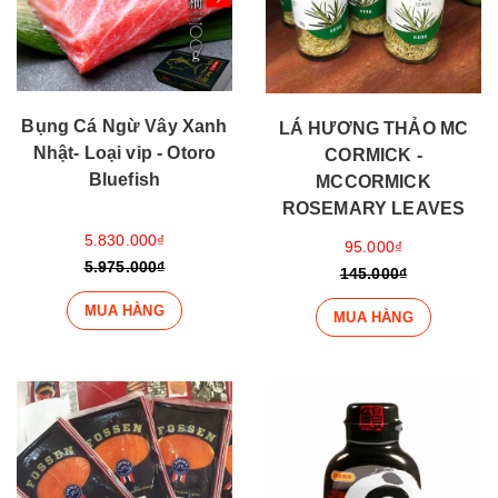
Bụng Cá Ngừ Vây Xanh
LÁ HƯƠNG THẢO MC
Nhật- Loại vip - Otoro
CORMICK -
Bluefish
MCCORMICK
ROSEMARY LEAVES
5.830.000₫
95.000₫
5.975.000₫
145.000₫
MUA HÀNG
MUA HÀNG