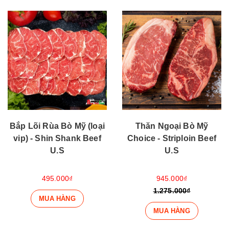
Bắp Lõi Rùa Bò Mỹ (loại
Thăn Ngoại Bò Mỹ
vip) - Shin Shank Beef
Choice - Striploin Beef
U.S
U.S
495.000₫
945.000₫
1.275.000₫
MUA HÀNG
MUA HÀNG