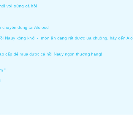
ói với trứng cá hồi
 chuyên dụng tại Alofood
á hồi Nauy xông khói - món ăn đang rất được ưa chuộng, hãy đến Al
___
ao cấp để mua được cá hồi Nauy ngon thượng hạng!
m "
i