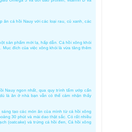
giàu Omega 3 và dồi dào protein, vitamin D và
 ăn cá hồi Nauy với các loại rau, củ xanh, các
một sản phẩm mới lạ, hấp dẫn. Cá hồi xông khói
cá. Mục đích của việc xông khói là vừa tăng thêm
 hồi Nauy ngon nhất, qua quy trình tẩm ướp cẩn
dù là ăn ở nhà bạn vẫn có thể cảm nhận thấy
c sáng tạo các món ăn của mình từ cá hồi xông
oảng 30 phút và mài dao thật sắc. Có rất nhiều
ạch (oatcake) và trứng cá hồi đen, Cá hồi xông