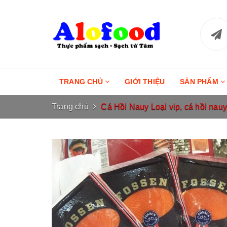
TRANG CHỦ
GIỚI THIỆU
SẢN PHẨM
Trang chủ
Cá Hồi Nauy Loại vip, cá hồi nauy, 