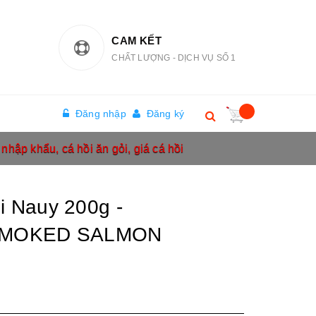
CAM KẾT
CHẤT LƯỢNG - DỊCH VỤ SỐ 1
Đăng nhập
Đăng ký
i nhập khẩu, cá hồi ăn gỏi, giá cá hồi
i Nauy 200g -
SMOKED SALMON