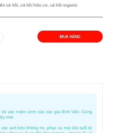
iến cá hồi
,
cá hồi hữu cơ
,
cá hồi organic
MUA HÀNG
n lỏi vào mâm cơm của các gia đình Việt. Cùng
vậy nhé.
 các axit béo không no, phục vụ mọi lứa tuổi từ