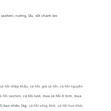
 sashimi, nướng, lẩu, sốt chanh leo
cá hồi nhập khẩu
,
cá hồi
,
giá cá hồi
,
cá hồi nguyên
á hồi sashimi
, cá hồi tươi, mua cá hồi ở hcm, mua
hồi bao nhiêu 1kg,
cá hồi xông khói
,
cá hồi hun khói
,