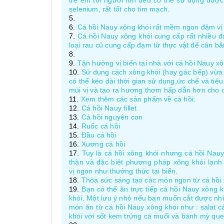
trẻ em tới người lớn đều có thể sử dụng được
selenium, rất tốt cho tim mạch.
Cá hồi Nauy xông khói rất mềm ngon đậm vị
Cá hồi Nauy xông khói cung cấp rất nhiều đạ
loại rau củ cung cấp đạm từ thực vật để cân bằ
Tận hưởng vị biển tại nhà với cá hồi Nauy x
Sử dụng cách xông khói (hay gác bếp) vừa 
có thể kéo dài thời gian sử dụng,ức chế và tiêu
mùi vị và tạo ra hương thơm hấp dẫn hơn cho 
Xem thêm các sản phẩm về cá hồi:
Cá hồi Nauy fillet
Cá hồi nguyên con
Ruốc cá hồi
Đầu cá hồi
Xương cá hồi
Tuy là cá hồi xông khói nhưng cá hồi Nauy
thận và đặc biệt phương pháp xông khói lạn
vị ngon như thưởng thức tại biển.
Thỏa sức sáng tạo các món ngon từ cá hồi 
Bạn có thể ăn trực tiếp cá hồi Nauy xông 
khói. Một lưu ý nhỏ nếu bạn muốn cắt được nhữ
món ăn từ cá hồi Nauy xông khói như : salat c
khói với sốt kem trứng cá muối và bánh mỳ q