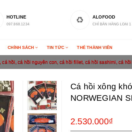
HOTLINE
ALOFOOD
097.868.1234
CHỈ BÁN HÀNG LOẠI 1
CHÍNH SÁCH
TIN TỨC
THẺ THÀNH VIÊN
cá hồi, cá hồi nguyên con, cá hồi fillet, cá hồi sashimi, cá hồ
Cá hồi xông khó
NORWEGIAN 
2.530.000₫