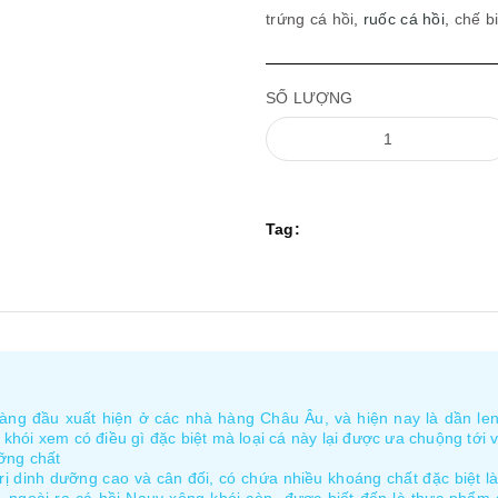
trứng cá hồi
, ruốc cá hồi,
chế b
SỐ LƯỢNG
Tag:
hàng đầu xuất hiện ở các nhà hàng Châu Âu, và hiện nay là dần le
g khói xem có điều gì đặc biệt mà loại cá này lại được ưa chuộng tới 
ỡng chất
rị dinh dưỡng cao và cân đối, có chứa nhiều khoáng chất đặc biệt là