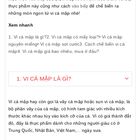
thực phẩm này cũng như cách
vào bếp
để chế biến ra
những món ngon từ vi cá mập nhé!
Xem nhanh
1. Vi cá mập là gì?
2. Vi cá mập có mấy loại?
• Vi cá mập
nguyên miếng
• Vi cá mập sợi cước
3. Cách chế biến vi cá
mập
4. Vi cá mập giá bao nhiêu, mua ở đâu?
1. VI CÁ MẬP LÀ GÌ?
Vi cá mập hay còn gọi là vây cá mập hoặc sụn vi cá mập, là
bộ phận vây của cá mập, có hình tam giác với nhiều kích
thước khác nhau tùy vào kích cỡ của cá. Vì có giá thành đắt
đỏ, đây là thực phẩm dành cho những người giàu có ở
Trung Quốc, Nhật Bản, Việt Nam,... ngày xưa.