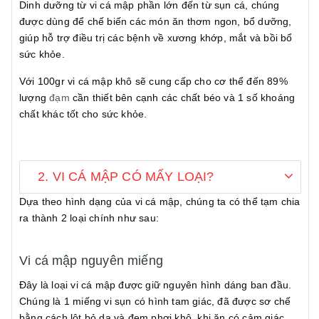
Dinh dưỡng từ vi cá mập phần lớn đến từ sụn cá, chúng
được dùng để chế biến các món ăn thơm ngon, bổ dưỡng,
giúp hỗ trợ điều trị các bệnh về xương khớp, mắt và bồi bổ
sức khỏe.
Với 100gr vi cá mập khô sẽ cung cấp cho cơ thể đến 89%
lượng
đạm
cần thiết bên cạnh các chất béo và 1 số khoáng
chất khác tốt cho sức khỏe.
2. VI CÁ MẬP CÓ MẤY LOẠI?
Dựa theo hình dạng của vi cá mập, chúng ta có thể tạm chia
ra thành 2 loại chính như sau:
Vi cá mập nguyên miếng
Đây là loại vi cá mập được giữ nguyên hình dáng ban đầu.
Chúng là 1 miếng vi sụn có hình tam giác, đã được sơ chế
bằng cách lột bỏ da và đem phơi khô, khi ăn có cảm giác