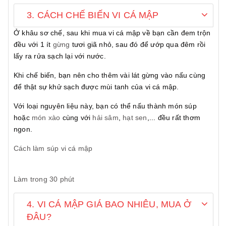
3. CÁCH CHẾ BIẾN VI CÁ MẬP
Ở khâu sơ chế, sau khi mua vi cá mập về bạn cần đem trộn
đều với 1 ít
gừng
tươi giã nhỏ, sau đó để ướp qua đêm rồi
lấy ra rửa sạch lại với nước.
Khi chế biến, bạn nên cho thêm vài lát gừng vào nấu cùng
để thật sự khử sạch được mùi tanh của vi cá mập.
Với loại nguyên liệu này, bạn có thể nấu thành món súp
hoặc
món xào
cùng với
hải sâm
,
hạt sen
,... đều rất thơm
ngon.
Cách làm súp vi cá mập
Làm trong 30 phút
4. VI CÁ MẬP GIÁ BAO NHIÊU, MUA Ở
ĐÂU?