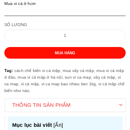
Mua vi cá ở hcm
SỐ LƯỢNG
MUA HÀNG
Tag:
cách chế biến vi cá mập,
mua vây cá mập,
mua vi cá mập
ở đâu,
mua vi cá mập ở hà nội,
sun vi ca map,
vây cá mập,
vi
ca map,
vi cá mập,
vi ca map bao nhieu tien 1kg,
vi cá mập chế
biến như nào,
THÔNG TIN SẢN PHẨM
Mục lục bài viết
[
Ẩn
]