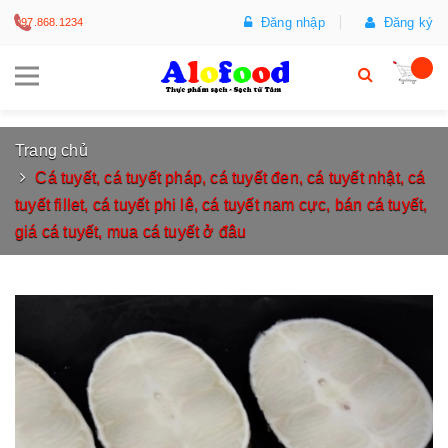
Đăng nhập
Đăng ký
097.868.1234
Trang chủ
Cá tuyết, cá tuyết pháp, cá tuyết đen, cá tuyết nhật, cá
tuyết fillet, cá tuyết phi lê, cá tuyết nam cực, bán cá tuyết,
giá cá tuyết, mua cá tuyết ở đâu