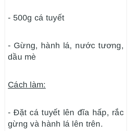
- 500g cá tuyết
- Gừng, hành lá, nước tương,
dầu mè
Cách làm:
- Đặt cá tuyết lên đĩa hấp, rắc
gừng và hành lá lên trên.