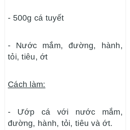
- 500g cá tuyết
- Nước mắm, đường, hành,
tỏi, tiêu, ớt
Cách làm:
- Ướp cá với nước mắm,
đường, hành, tỏi, tiêu và ớt.