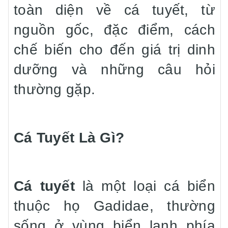
toàn diện về cá tuyết, từ
nguồn gốc, đặc điểm, cách
chế biến cho đến giá trị dinh
dưỡng và những câu hỏi
thường gặp.
Cá Tuyết Là Gì?
Cá tuyết
là một loại cá biển
thuộc họ Gadidae, thường
sống ở vùng biển lạnh phía