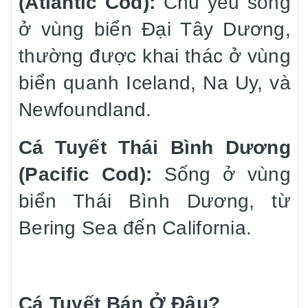
(Atlantic Cod):
Chủ yếu sống
ở vùng biển Đại Tây Dương,
thường được khai thác ở vùng
biển quanh Iceland, Na Uy, và
Newfoundland.
Cá Tuyết Thái Bình Dương
(Pacific Cod):
Sống ở vùng
biển Thái Bình Dương, từ
Bering Sea đến California.
Cá Tuyết Bán Ở Đâu?