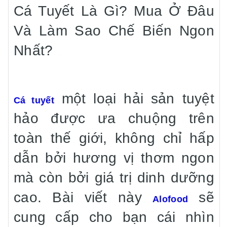
Cá Tuyết Là Gì? Mua Ở Đâu
Và Làm Sao Chế Biến Ngon
Nhất?
một loại hải sản tuyệt
Cá tuyết
hảo được ưa chuộng trên
toàn thế giới, không chỉ hấp
dẫn bởi hương vị thơm ngon
mà còn bởi giá trị dinh dưỡng
cao. Bài viết này
sẽ
Alofood
cung cấp cho bạn cái nhìn