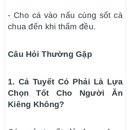
- Cho cá vào nấu cùng sốt cà
chua đến khi thấm đều.
Câu Hỏi Thường Gặp
1. Cá Tuyết Có Phải Là Lựa
Chọn Tốt Cho Người Ăn
Kiêng Không?