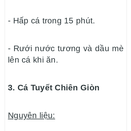
- Hấp cá trong 15 phút.
- Rưới nước tương và dầu mè
lên cá khi ăn.
3. Cá Tuyết Chiên Giòn
Nguyên liệu: