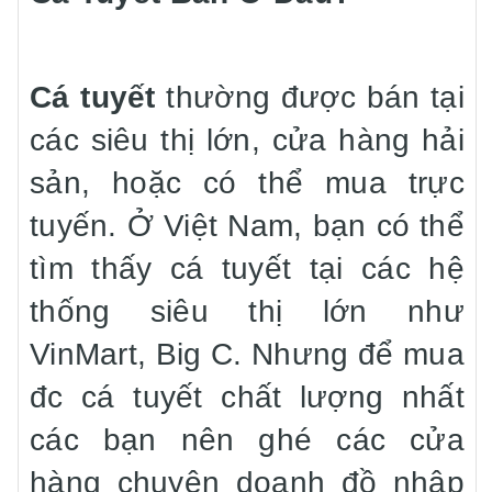
Cá tuyết
thường được bán tại
các siêu thị lớn, cửa hàng hải
sản, hoặc có thể mua trực
tuyến. Ở Việt Nam, bạn có thể
tìm thấy cá tuyết tại các hệ
thống siêu thị lớn như
VinMart, Big C. Nhưng để mua
đc cá tuyết chất lượng nhất
các bạn nên ghé các cửa
hàng chuyên doanh đồ nhập