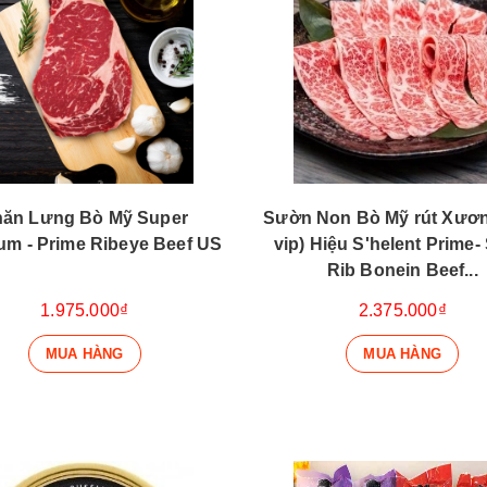
hăn Lưng Bò Mỹ Super
Sườn Non Bò Mỹ rút Xương
um - Prime Ribeye Beef US
vip) Hiệu S'helent Prime-
Rib Bonein Beef...
1.975.000₫
2.375.000₫
MUA HÀNG
MUA HÀNG