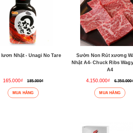
 lươn Nhật - Unagi No Tare
Sườn Non Rút xương W
Nhật A4- Chuck Ribs Wagy
A4
165.000₫
4.150.000₫
185.000₫
6.350.000
MUA HÀNG
MUA HÀNG