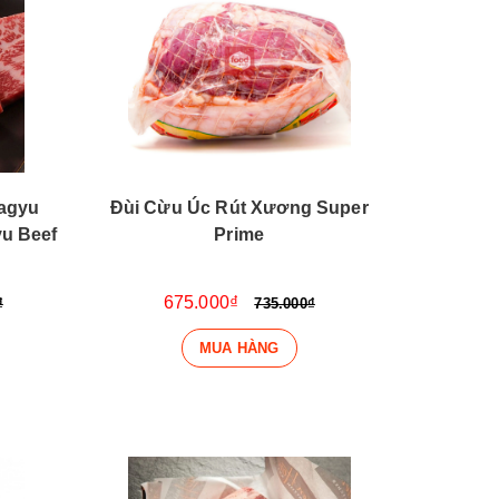
agyu
Đùi Cừu Úc Rút Xương Super
u Beef
Prime
675.000₫
₫
735.000₫
MUA HÀNG