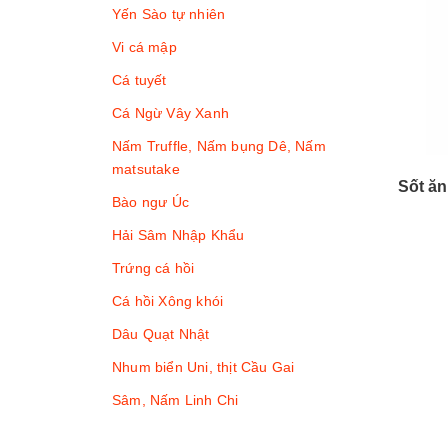
Yến Sào tự nhiên
Vi cá mập
Cá tuyết
Cá Ngừ Vây Xanh
Nấm Truffle, Nấm bụng Dê, Nấm
matsutake
Sốt ăn
Bào ngư Úc
Hải Sâm Nhập Khẩu
Trứng cá hồi
Cá hồi Xông khói
Dâu Quạt Nhật
Nhum biển Uni, thịt Cầu Gai
Sâm, Nấm Linh Chi