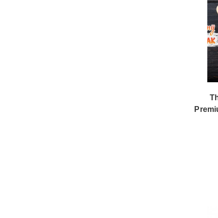
T
Premi