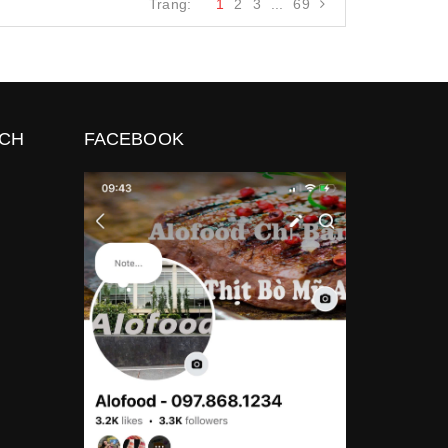
Trang:
1
2
3
...
69
ÁCH
FACEBOOK