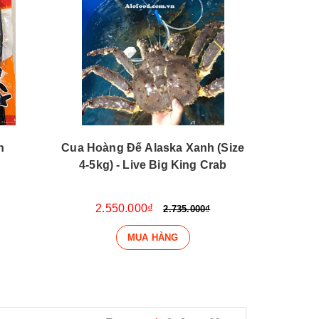
n
Cua Hoàng Đế Alaska Xanh (Size
4-5kg) - Live Big King Crab
2.550.000₫
2.735.000₫
MUA HÀNG