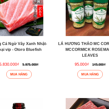
 Cá Ngừ Vây Xanh Nhật-
LÁ HƯƠNG THẢO MC CORM
ại vip - Otoro Bluefish
MCCORMICK ROSEM
LEAVES
5.830.000₫
95.000₫
5.975.000₫
145.000₫
MUA HÀNG
MUA HÀNG