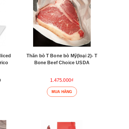
liced
Thăn bò T Bone bò Mỹ(loại 2)- T
rico
Bone Beef Choice USDA
1.475.000₫
₫
MUA HÀNG