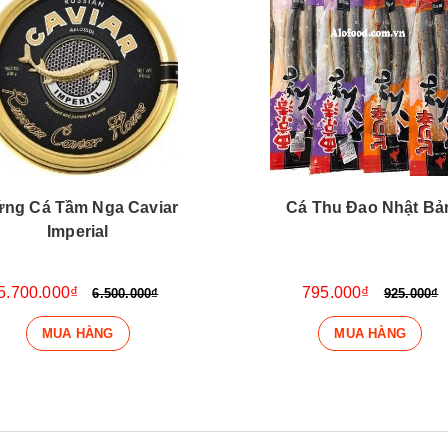
ứng Cá Tầm Nga Caviar
Cá Thu Đao Nhật Bả
Imperial
5.700.000₫
795.000₫
6.500.000₫
925.000₫
MUA HÀNG
MUA HÀNG