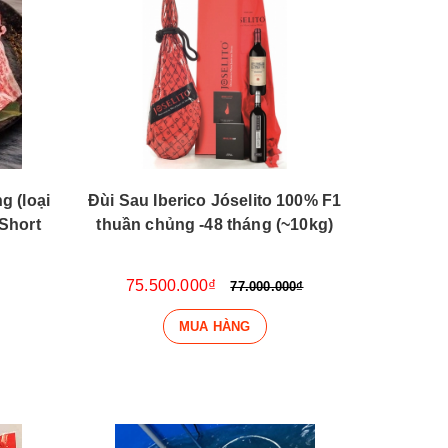
 (loại
Đùi Sau Iberico Jóselito 100% F1
 Short
thuần chủng -48 tháng (~10kg)
75.500.000₫
77.000.000₫
MUA HÀNG