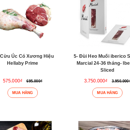
 Cừu Úc Có Xương Hiệu
5- Đùi Heo Muối iberico S
Hellaby Prime
Marcial 24-36 tháng- Ibe
Sliced
575.000₫
3.750.000₫
695.000₫
3.950.000
MUA HÀNG
MUA HÀNG