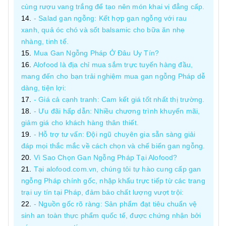
cùng rượu vang trắng để tạo nên món khai vị đẳng cấp.
- Salad gan ngỗng: Kết hợp gan ngỗng với rau
xanh, quả óc chó và sốt balsamic cho bữa ăn nhẹ
nhàng, tinh tế.
Mua Gan Ngỗng Pháp Ở Đâu Uy Tín?
Alofood là địa chỉ mua sắm trực tuyến hàng đầu,
mang đến cho bạn trải nghiệm mua gan ngỗng Pháp dễ
dàng, tiện lợi:
- Giá cả cạnh tranh: Cam kết giá tốt nhất thị trường.
- Ưu đãi hấp dẫn: Nhiều chương trình khuyến mãi,
giảm giá cho khách hàng thân thiết.
- Hỗ trợ tư vấn: Đội ngũ chuyên gia sẵn sàng giải
đáp mọi thắc mắc về cách chọn và chế biến gan ngỗng.
Vì Sao Chọn Gan Ngỗng Pháp Tại Alofood?
Tại alofood.com.vn, chúng tôi tự hào cung cấp gan
ngỗng Pháp chính gốc, nhập khẩu trực tiếp từ các trang
trại uy tín tại Pháp, đảm bảo chất lượng vượt trội:
- Nguồn gốc rõ ràng: Sản phẩm đạt tiêu chuẩn vệ
sinh an toàn thực phẩm quốc tế, được chứng nhận bởi