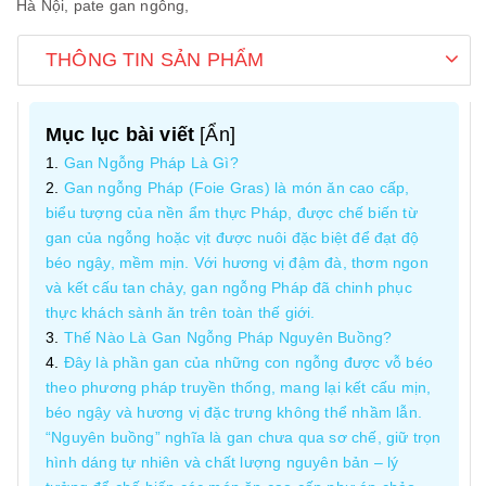
Hà Nội,
pate gan ngỗng,
THÔNG TIN SẢN PHẨM
Mục lục bài viết
[
Ẩn
]
Gan Ngỗng Pháp Là Gì?
Gan ngỗng Pháp (Foie Gras) là món ăn cao cấp,
biểu tượng của nền ẩm thực Pháp, được chế biến từ
gan của ngỗng hoặc vịt được nuôi đặc biệt để đạt độ
béo ngậy, mềm mịn. Với hương vị đậm đà, thơm ngon
và kết cấu tan chảy, gan ngỗng Pháp đã chinh phục
thực khách sành ăn trên toàn thế giới.
Thế Nào Là Gan Ngỗng Pháp Nguyên Buồng?
Đây là phần gan của những con ngỗng được vỗ béo
theo phương pháp truyền thống, mang lại kết cấu mịn,
béo ngậy và hương vị đặc trưng không thể nhầm lẫn.
“Nguyên buồng” nghĩa là gan chưa qua sơ chế, giữ trọn
hình dáng tự nhiên và chất lượng nguyên bản – lý