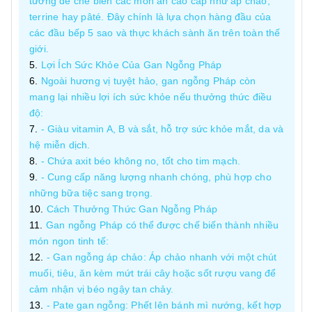
tưởng để chế biến các món ăn cao cấp như áp chảo,
terrine hay pâté. Đây chính là lựa chọn hàng đầu của
các đầu bếp 5 sao và thực khách sành ăn trên toàn thế
giới.
Lợi Ích Sức Khỏe Của Gan Ngỗng Pháp
Ngoài hương vị tuyệt hảo, gan ngỗng Pháp còn
mang lại nhiều lợi ích sức khỏe nếu thưởng thức điều
độ:
- Giàu vitamin A, B và sắt, hỗ trợ sức khỏe mắt, da và
hệ miễn dịch.
- Chứa axit béo không no, tốt cho tim mạch.
- Cung cấp năng lượng nhanh chóng, phù hợp cho
những bữa tiệc sang trọng.
Cách Thưởng Thức Gan Ngỗng Pháp
Gan ngỗng Pháp có thể được chế biến thành nhiều
món ngon tinh tế:
- Gan ngỗng áp chảo: Áp chảo nhanh với một chút
muối, tiêu, ăn kèm mứt trái cây hoặc sốt rượu vang để
cảm nhận vị béo ngậy tan chảy.
- Pate gan ngỗng: Phết lên bánh mì nướng, kết hợp