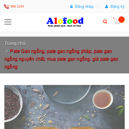
Đăng nhập
Đăng ký
097.868.1234
Trang chủ
Pate Gan ngỗng, pate gan ngỗng pháp, pate gan
ngỗng nguyên chất, mua pate gan ngỗng, giá pate gan
ngỗng