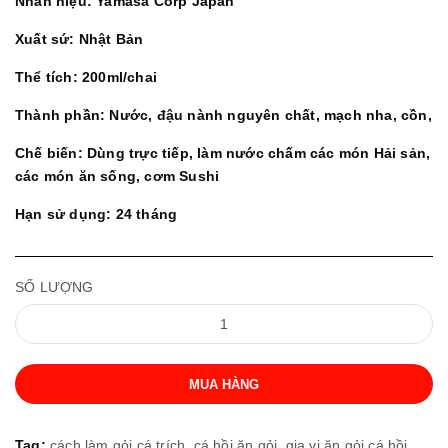
Nhãn hiệu: Yamasa Corp Japan
Xuất sứ: Nhật Bản
Thể tích: 200ml/chai
Thành phần: Nước, đậu nành nguyên chất, mạch nha, cồn,
Chế biến: Dùng trực tiếp, làm nước chấm các món Hải sản,
các món ăn sống, cơm Sushi
Hạn sử dụng: 24 tháng
SỐ LƯỢNG
MUA HÀNG
Tag:
cách làm gỏi cá trích,
cá hồi ăn gỏi,
gia vị ăn gỏi cá hồi,