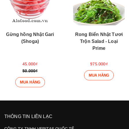
Gừng hồng Nhật Gari
Rong Biển Nhật Tươi
(Shoga)
Trộn Salad - Loại
Prime
45.000₫
975.000₫
50.000₫
MUA HÀNG
MUA HÀNG
THÔNG TIN LIÊN LẠC
CÔNG TY TNHH VERITAS QUỐC TẾ