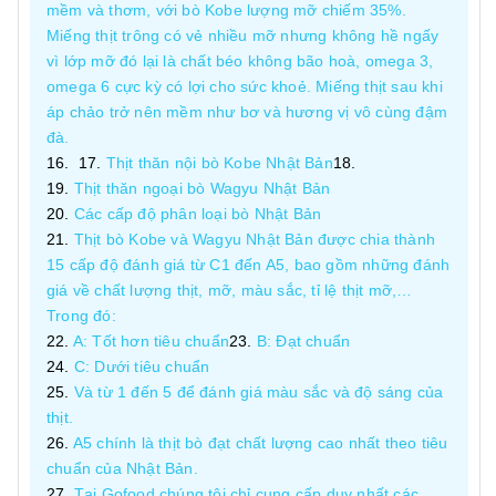
mềm và thơm, với bò Kobe lượng mỡ chiếm 35%.
Miếng thịt trông có vẻ nhiều mỡ nhưng không hề ngấy
vì lớp mỡ đó lại là chất béo không bão hoà, omega 3,
omega 6 cực kỳ có lợi cho sức khoẻ. Miếng thịt sau khi
áp chảo trở nên mềm như bơ và hương vị vô cùng đậm
đà.
Thịt thăn nội bò Kobe Nhật Bản
Thịt thăn ngoại bò Wagyu Nhật Bản
Các cấp độ phân loại bò Nhật Bản
Thịt bò Kobe và Wagyu Nhật Bản được chia thành
15 cấp độ đánh giá từ C1 đến A5, bao gồm những đánh
giá về chất lượng thịt, mỡ, màu sắc, tỉ lệ thịt mỡ,…
Trong đó:
A: Tốt hơn tiêu chuẩn
B: Đạt chuẩn
C: Dưới tiêu chuẩn
Và từ 1 đến 5 để đánh giá màu sắc và độ sáng của
thịt.
A5 chính là thịt bò đạt chất lượng cao nhất theo tiêu
chuẩn của Nhật Bản.
Tại Gofood chúng tôi chỉ cung cấp duy nhất các