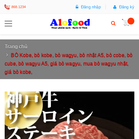
Đăng nhập
Đăng ký
097.868.1234
Trang chủ
BÒ Kobe, bò kobe, bò wagyu, bò nhật A5, bò cobe, bò
cube, bò wagyu A5, giá bò wagyu, mua bò wagyu nhật,
giá bò kobe,