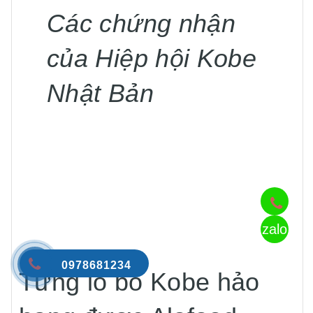
Các chứng nhận
của Hiệp hội Kobe
Nhật Bản
zalo
0978681234
Từng lô bò Kobe hảo