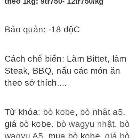
theo 1kg: 9tr750- 12tr750/kg
Bảo quản: -18 độC
Cách chế biến: Làm Bittet, làm
Steak, BBQ, nấu các món ăn
theo sở thích....
Từ khóa:
bò kobe
,
bò nhật a5
.
giá bò kobe.
bò wagyu nhật
.
bò
wagyu A5
. mua bò kobe.
giá bò