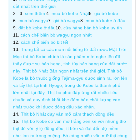
đắt nhất trên thế giới
xem thêm:
mua bò kobe Nhật
giá bò kobe
mua bò wagyu
giá bò wagyu
mua bò kobe ở đâu
đặt bò kobe ở đâu
cửa hàng bán bò kobe uy tín
cách chế biến bò wagyu ngon nhất
cách chế biến bò bit tết
Trong tất cả các món nổi tiếng từ đất nước Mặt Trời
Mọc thì bò Kobe chính là sản phẩm mới nghe tên đã
thấy được sự hảo hạng, tinh túy hảo hạng của đất nước
này. Thịt bò Nhật Bản ngon nhất trên thế giới. Thịt bò
Kobe là bò thuộc giống Tajima-gyu được sinh ra, lớn lên
và lấy thịt tại tỉnh Hyogo, trong đó Kobe là thành phố
lớn nhất tại đây. Thịt bò phải đáp ứng rất nhiều tiêu
chuẩn và quy định khắt khe đảm bảo chất lượng cao
nhất trước khi được đóng dấu xác nhận.
Thịt bò Nhật dày vân mỡ cẩm thạch đồng đều
Thịt bò Kobe có vân mỡ trắng xen kẽ với những thớ
thịt đỏ với tỷ lệ đồng đều, ít béo và đạt đến độ mềm
như tan ra trong miệng. Bò càng nhiều vân mỡ thịt càng