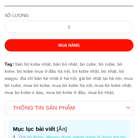
SỐ LƯỢNG
MUA HÀNG
Tag:
bán bò kobe nhật,
bán bò nhật,
bo cube,
bò cube,
bò
kobe,
bò kobe mua ở đâu hà nội,
bò kobe nhật,
bò nhật,
bò
wagyu,
địa chỉ bán bò nhật ở hà nội,
giá bò nhật tại hà nội,
mua
bò cube,
mua bò kobe,
mua bò kobe hà nội,
mua bò kobe nhật,
mua bo kobe o dau,
mua bò kobe ở đâu,
mua bò nhật,
THÔNG TIN SẢN PHẨM
Mục lục bài viết
[
Ẩn
]
Thịt bò Kobe, Wagyu được mệnh danh là dòng thịt bò