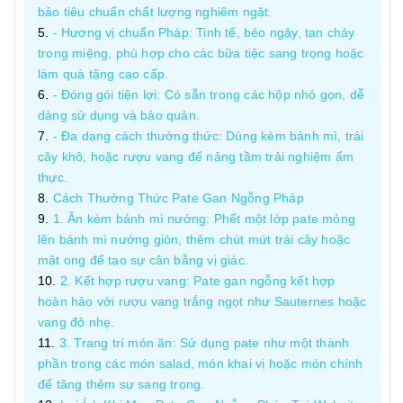
bảo tiêu chuẩn chất lượng nghiêm ngặt.
- Hương vị chuẩn Pháp: Tinh tế, béo ngậy, tan chảy
trong miệng, phù hợp cho các bữa tiệc sang trọng hoặc
làm quà tặng cao cấp.
- Đóng gói tiện lợi: Có sẵn trong các hộp nhỏ gọn, dễ
dàng sử dụng và bảo quản.
- Đa dạng cách thưởng thức: Dùng kèm bánh mì, trái
cây khô, hoặc rượu vang để nâng tầm trải nghiệm ẩm
thực.
Cách Thưởng Thức Pate Gan Ngỗng Pháp
1. Ăn kèm bánh mì nướng: Phết một lớp pate mỏng
lên bánh mì nướng giòn, thêm chút mứt trái cây hoặc
mật ong để tạo sự cân bằng vị giác.
2. Kết hợp rượu vang: Pate gan ngỗng kết hợp
hoàn hảo với rượu vang trắng ngọt như Sauternes hoặc
vang đỏ nhẹ.
3. Trang trí món ăn: Sử dụng pate như một thành
phần trong các món salad, món khai vị hoặc món chính
để tăng thêm sự sang trọng.