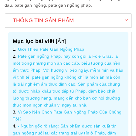
đâu,
pate gan ngỗng,
pate gan ngỗng pháp,
THÔNG TIN SẢN PHẨM
Mục lục bài viết
[
Ẩn
]
Giới Thiệu Pate Gan Ngỗng Pháp
Pate gan ngỗng Pháp, hay còn gọi là Foie Gras, là
một trong những món ăn cao cấp, biểu tượng của nền
ẩm thực Pháp. Với hương vị béo ngậy, mềm mịn và hậu
vị tinh tế, pate gan ngỗng không chỉ là món ăn mà còn
là trải nghiệm ẩm thực đỉnh cao. Sản phẩm của chúng
tôi được nhập khẩu trực tiếp từ Pháp, đảm bảo chất
lượng thượng hạng, mang đến cho bạn cơ hội thưởng
thức món ngon chuẩn vị ngay tại nhà.
Vì Sao Nên Chọn Pate Gan Ngỗng Pháp Của Chúng
Tôi?
- Nguồn gốc rõ ràng: Sản phẩm được sản xuất từ
gan ngỗng nuôi tại các trang trại uy tín ở Pháp, đảm