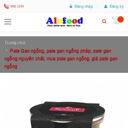
Đăng nhập
Đăng ký
097.868.1234
Trang chủ
Pate Gan ngỗng, pate gan ngỗng pháp, pate gan
ngỗng nguyên chất, mua pate gan ngỗng, giá pate gan
ngỗng