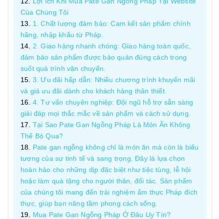
Lợi Ích Khi Mua Pate Gan Ngỗng Pháp Tại Website
Của Chúng Tôi
1. Chất lượng đảm bảo: Cam kết sản phẩm chính
hãng, nhập khẩu từ Pháp.
2. Giao hàng nhanh chóng: Giao hàng toàn quốc,
đảm bảo sản phẩm được bảo quản đúng cách trong
suốt quá trình vận chuyển.
3. Ưu đãi hấp dẫn: Nhiều chương trình khuyến mãi
và giá ưu đãi dành cho khách hàng thân thiết.
4. Tư vấn chuyên nghiệp: Đội ngũ hỗ trợ sẵn sàng
giải đáp mọi thắc mắc về sản phẩm và cách sử dụng.
Tại Sao Pate Gan Ngỗng Pháp Là Món Ăn Không
Thể Bỏ Qua?
Pate gan ngỗng không chỉ là món ăn mà còn là biểu
tượng của sự tinh tế và sang trọng. Đây là lựa chọn
hoàn hảo cho những dịp đặc biệt như tiệc tùng, lễ hội
hoặc làm quà tặng cho người thân, đối tác. Sản phẩm
của chúng tôi mang đến trải nghiệm ẩm thực Pháp đích
thực, giúp bạn nâng tầm phong cách sống.
Mua Pate Gan Ngỗng Pháp Ở Đâu Uy Tín?