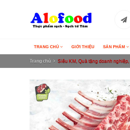
TRANG CHỦ
GIỚI THIỆU
SẢN PHẨM
Trang chủ
Siêu KM, Quà tặng doanh nghiệp, q