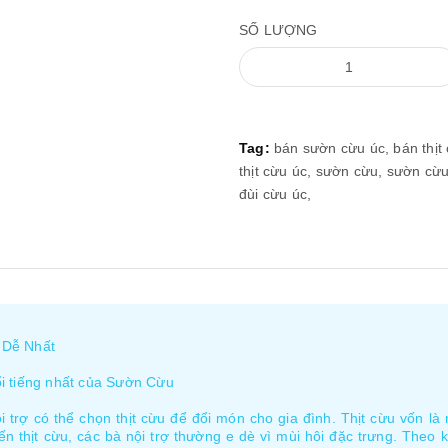
SỐ LƯỢNG
Tag:
bán sườn cừu úc,
bán thịt
thịt cừu úc,
sườn cừu,
sườn cừ
đùi cừu úc,
 Dễ Nhất
i tiếng nhất của Sườn Cừu
nội trợ có thể chọn thịt cừu để đổi món cho gia đình. Thịt cừu vốn 
ến thịt cừu, các bà nội trợ thường e dè vì mùi hôi đặc trưng. Theo 