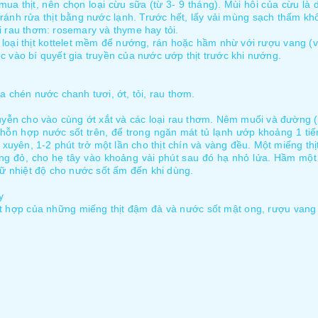
ua thịt, nên chọn loại cừu sữa (từ 3- 9 tháng). Mùi hôi của cừu là 
Tránh rửa thịt bằng nước lạnh. Trước hết, lấy vải mùng sạch thấm k
i rau thơm: rosemary và thyme hay tỏi.
 loại thịt kottelet mềm để nướng, rán hoặc hầm nhừ với rượu vang (vì
 vào bí quyết gia truyền của nước ướp thịt trước khi nướng.
nửa chén nước chanh tươi, ớt, tỏi, rau thơm.
huyễn cho vào cùng ớt xắt và các loại rau thơm. Nêm muối và đường 
 hỗn hợp nước sốt trên, để trong ngăn mát tủ lạnh ướp khoảng 1 tiến
g xuyên, 1-2 phút trở một lần cho thịt chín và vàng đều. Một miếng t
g đỏ, cho hẹ tây vào khoảng vài phút sau đó hạ nhỏ lửa. Hầm một í
iữ nhiệt độ cho nước sốt ấm đến khi dùng.
y
t hợp của những miếng thịt đậm đà và nước sốt mật ong, rượu van