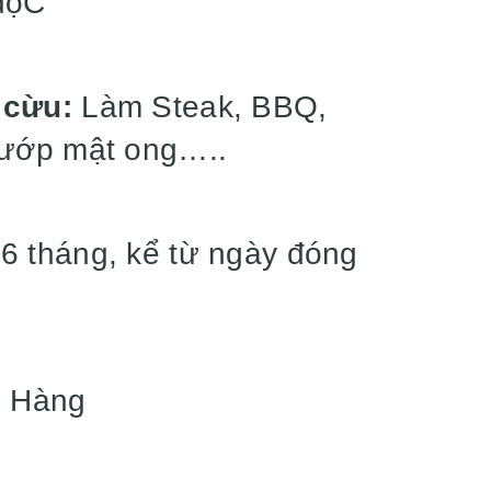
độC
 cừu:
Làm Steak, BBQ,
 ướp mật ong…..
6 tháng, kể từ ngày đóng
 Hàng