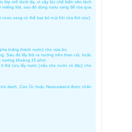
do lớp mỡ dưới da, vì vậy lúc chế biến nên tách
hô miếng thịt, sau đó dùng rượu vang để rửa qua
 rượu vang có thể loại bỏ mùi hôi của thịt cừu).
(pha loãng thành nước) cho vừa ăn.
g. Sau đó lấy thịt ra nướng trên than củi, hoặc
hịt nướng khoảng 15 phút.
t thịt cừu lấy nước (nấu cho nước cô đặc) cho
g trứ danh. Cừu Úc hoặc Newzealand được chăn