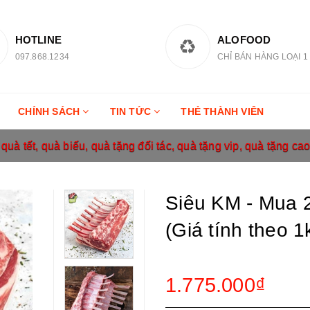
HOTLINE
ALOFOOD
097.868.1234
CHỈ BÁN HÀNG LOẠI 1
CHÍNH SÁCH
TIN TỨC
THẺ THÀNH VIÊN
uà tết, quà biếu, quà tặng đối tác, quà tặng vip, quà tặng ca
Siêu KM - Mua 2
(Giá tính theo 1
1.775.000₫