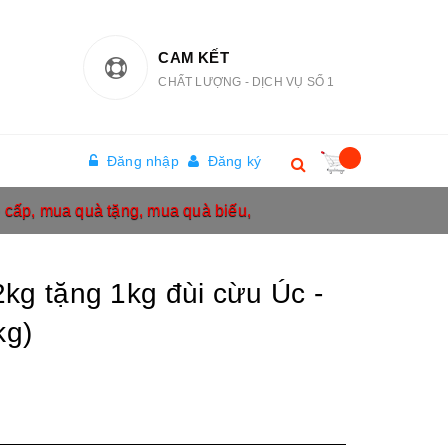
CAM KẾT
CHẤT LƯỢNG - DỊCH VỤ SỐ 1
Đăng nhập
Đăng ký
o cấp, mua quà tặng, mua quà biếu,
kg tặng 1kg đùi cừu Úc -
kg)