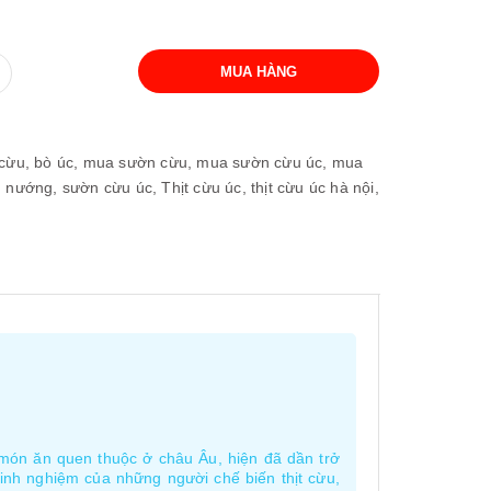
MUA HÀNG
 cừu,
bò úc,
mua sườn cừu,
mua sườn cừu úc,
mua
u nướng,
sườn cừu úc,
Thịt cừu úc,
thịt cừu úc hà nội,
là món ăn quen thuộc ở châu Âu, hiện đã dần trở
kinh nghiệm của những người chế biến thịt cừu,