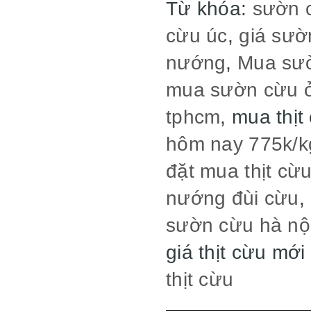
Từ khóa:
sườn 
cừu úc
,
giá sườ
nướng
,
Mua sư
mua sườn cừu ở
tphcm
, mua thịt
hôm nay 775k/k
đặt mua thịt cừ
nướng đùi cừu
,
sườn cừu hà nộ
giá thịt cừu mớ
thịt cừu