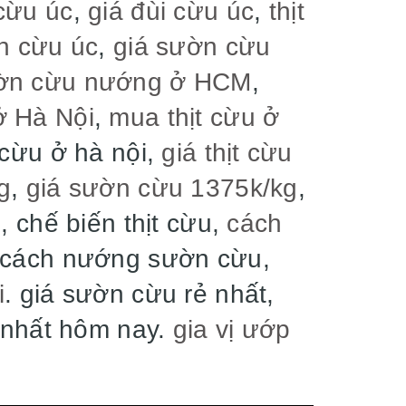
cừu úc
,
giá đùi cừu úc
,
thịt
n cừu úc
,
giá sườn cừu
ờn cừu nướng ở HCM
,
 Hà Nội
,
mua thịt cừu ở
 cừu ở hà nội,
giá thịt cừu
g
,
giá sườn cừu 1375k/kg
,
u
, chế biến thịt cừu,
cách
 cách nướng sườn cừu,
i
. giá sườn cừu rẻ nhất,
i nhất hôm nay.
gia vị ướp