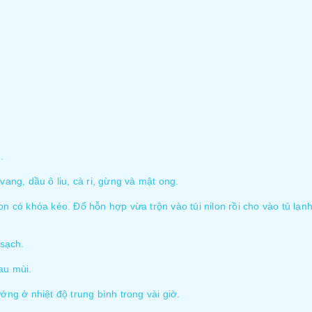
.
vang, dầu ô liu, cà ri, gừng và mật ong.
n có khóa kéo. Đổ hỗn hợp vừa trộn vào túi nilon rồi cho vào tủ lạn
 sạch.
au mùi.
ớng ở nhiệt độ trung bình trong vài giờ.