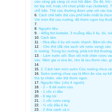
cừu càng già càng có mùi hôi đậm. Do đó, khi m
bỏ lớp mỡ, hoặc chỉ chọn phần nạc (kottelet). 
chỗ bẩn. Thịt cừu thường được ướp với các loạ
Cách chế biến thịt cừu phổ biến nhất là chọn
Với món thịt cừu nướng, độ thơm ngon tùy thuộc
Nguyên liệu
- 400g thịt kottelet, 3 muỗng dầu ô liu, tỏi, 
Cách làm
- Hòa dầu ô liu với nước chanh. Băm tỏi n
- Cho thịt (đã rửa sạch với rượu vang) vào
lò nướng. Trong lúc nướng, phải trở thịt thườn
- Làm nước sốt: Đun sôi một chén rượu van
vào. Nêm gia vị vừa ăn, cho lá rau thơm vào, g
2. Cách làm món sườn Cừu nướng chua ca
Sườn nướng chua cay là Món ăn của sự kế
thả tự nhiên, nên thịt thơm ngon.
Nguyên liệu: (cho 4 người)
- 2 – 8 dẻ sườn cừu
- 1 cốc xì dầu
- 6 tép tỏi
- 1 cốc rượu vang
- ¼ cốc dầu ô liu
- 2 thìa canh cà ri