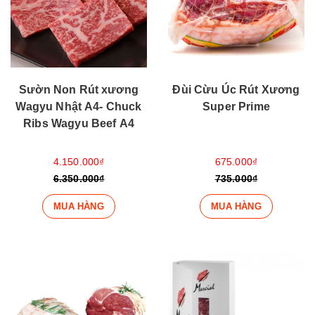
Sườn Non Rút xương
Đùi Cừu Úc Rút Xương
Wagyu Nhật A4- Chuck
Super Prime
Ribs Wagyu Beef A4
4.150.000₫
675.000₫
6.350.000₫
735.000₫
MUA HÀNG
MUA HÀNG