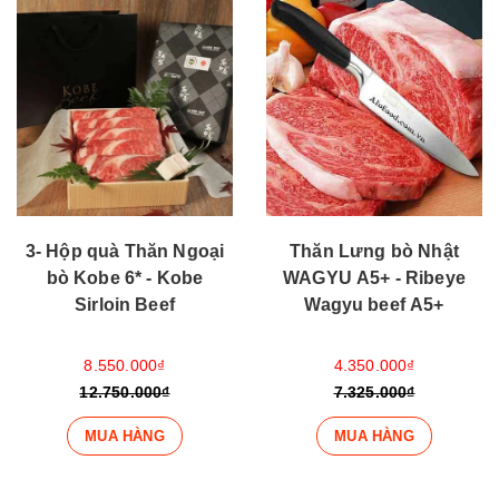
3- Hộp quà Thăn Ngoại
Thăn Lưng bò Nhật
bò Kobe 6* - Kobe
WAGYU A5+ - Ribeye
Sirloin Beef
Wagyu beef A5+
8.550.000₫
4.350.000₫
12.750.000₫
7.325.000₫
MUA HÀNG
MUA HÀNG