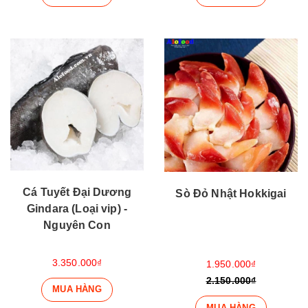
Cá Tuyết Đại Dương
Sò Đỏ Nhật Hokkigai
Gindara (Loại vip) -
Nguyên Con
3.350.000₫
1.950.000₫
2.150.000₫
MUA HÀNG
MUA HÀNG