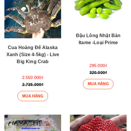
Đậu Lông Nhật Bản
Itame -Loại Prime
Cua Hoàng Đế Alaska
Xanh (Size 4-5kg) - Live
Big King Crab
295.000₫
320.000₫
2.550.000₫
MUA HÀNG
2.735.000₫
MUA HÀNG