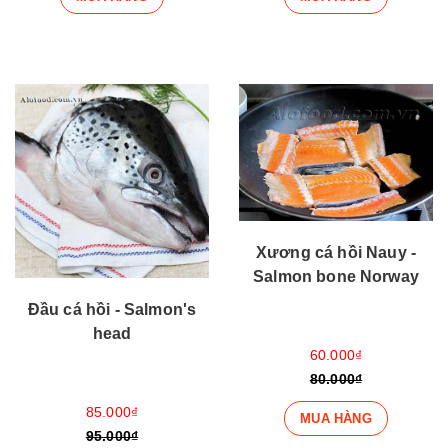
Xương cá hồi Nauy -
Salmon bone Norway
Đầu cá hồi - Salmon's
head
60.000₫
80.000₫
85.000₫
MUA HÀNG
95.000₫