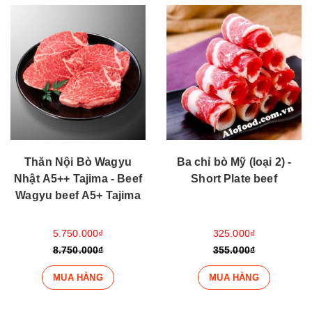
Thăn Nội Bò Wagyu
Ba chỉ bò Mỹ (loại 2) -
Nhật A5++ Tajima - Beef
Short Plate beef
Wagyu beef A5+ Tajima
5.750.000₫
325.000₫
8.750.000₫
355.000₫
MUA HÀNG
MUA HÀNG