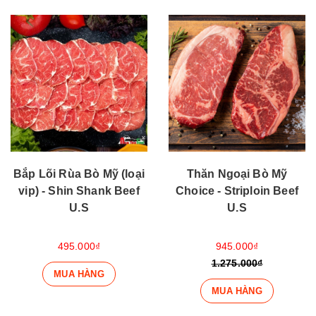
Bắp Lõi Rùa Bò Mỹ (loại
Thăn Ngoại Bò Mỹ
vip) - Shin Shank Beef
Choice - Striploin Beef
U.S
U.S
495.000₫
945.000₫
1.275.000₫
MUA HÀNG
MUA HÀNG