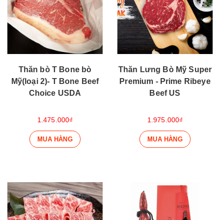
Thăn bò T Bone bò
Thăn Lưng Bò Mỹ Super
Mỹ(loại 2)- T Bone Beef
Premium - Prime Ribeye
Choice USDA
Beef US
1.475.000₫
1.975.000₫
MUA HÀNG
MUA HÀNG