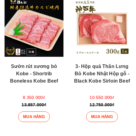
Sườn rút xương bò
3- Hộp quà Thăn Lưng
Kobe - Shortrib
Bò Kobe Nhật Hộp gỗ -
Boneless Kobe Beef
Black Kobe Sirloin Beef
8.350.000₫
10.550.000₫
13.857.000₫
12.750.000₫
MUA HÀNG
MUA HÀNG