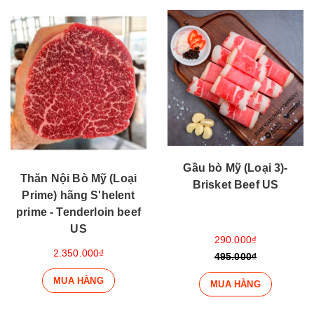
Gầu bò Mỹ (Loại 3)-
Thăn Nội Bò Mỹ (Loại
Brisket Beef US
Prime) hãng S'helent
prime - Tenderloin beef
US
290.000₫
2.350.000₫
495.000₫
MUA HÀNG
MUA HÀNG