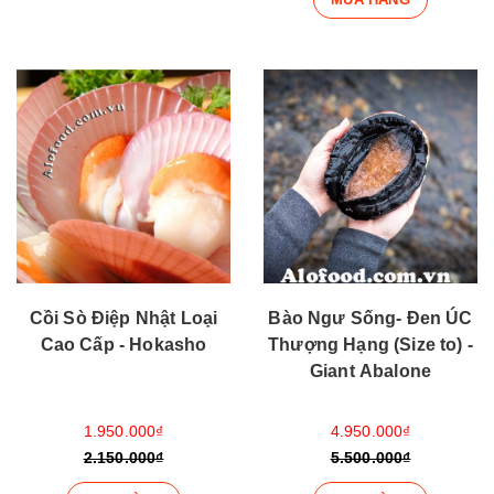
Cồi Sò Điệp Nhật Loại
Bào Ngư Sống- Đen ÚC
Cao Cấp - Hokasho
Thượng Hạng (Size to) -
Giant Abalone
1.950.000₫
4.950.000₫
2.150.000₫
5.500.000₫