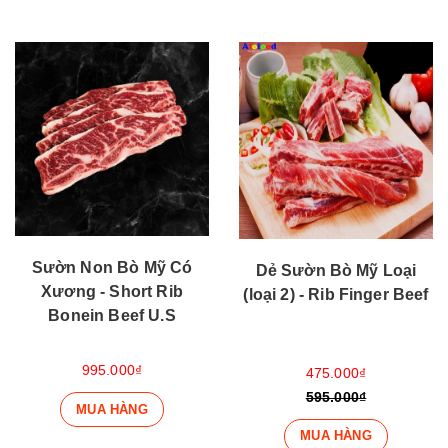
Sườn Non Bò Mỹ Có
Dẻ Sườn Bò Mỹ Loại
Xương - Short Rib
(loại 2) - Rib Finger Beef
Bonein Beef U.S
995.000₫
475.000₫
595.000₫
MUA HÀNG
MUA HÀNG