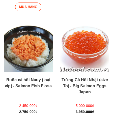
MUA HÀNG
Trứng Cá Hồi Nhật (size
Ruốc cá hồi Nauy (loại
To) - Big Salmon Eggs
vip) - Salmon Fish Floss
Japan
5.000.000₫
2.450.000₫
6.950.000₫
2.750.000₫