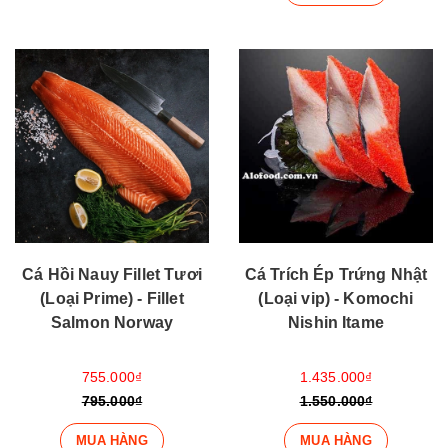
Cá Hồi Nauy Fillet Tươi
Cá Trích Ép Trứng Nhật
(Loại Prime) - Fillet
(Loại vip) - Komochi
Salmon Norway
Nishin Itame
755.000₫
1.435.000₫
795.000₫
1.550.000₫
MUA HÀNG
MUA HÀNG