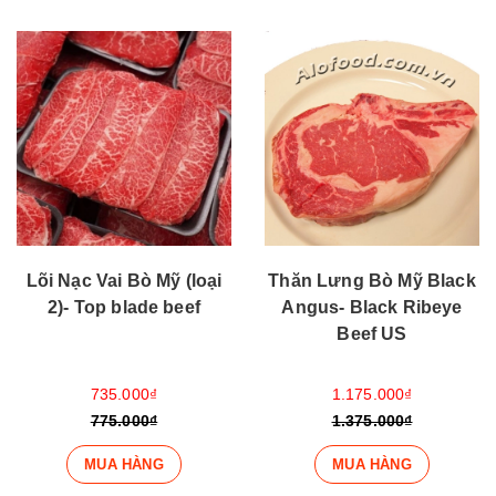
Lõi Nạc Vai Bò Mỹ (loại
Thăn Lưng Bò Mỹ Black
2)- Top blade beef
Angus- Black Ribeye
Beef US
735.000₫
1.175.000₫
775.000₫
1.375.000₫
MUA HÀNG
MUA HÀNG