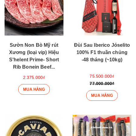
Sườn Non Bò Mỹ rút
Đùi Sau Iberico Jóselito
Xương (loại vip) Hiệu
100% F1 thuần chủng
S'helent Prime- Short
-48 tháng (~10kg)
Rib Bonein Beef...
75.500.000₫
2.375.000₫
77.000.000₫
MUA HÀNG
MUA HÀNG