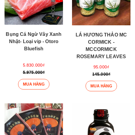
Bụng Cá Ngừ Vây Xanh
LÁ HƯƠNG THẢO MC
Nhật- Loại vip - Otoro
CORMICK -
Bluefish
MCCORMICK
ROSEMARY LEAVES
5.830.000₫
95.000₫
5.975.000₫
145.000₫
MUA HÀNG
MUA HÀNG