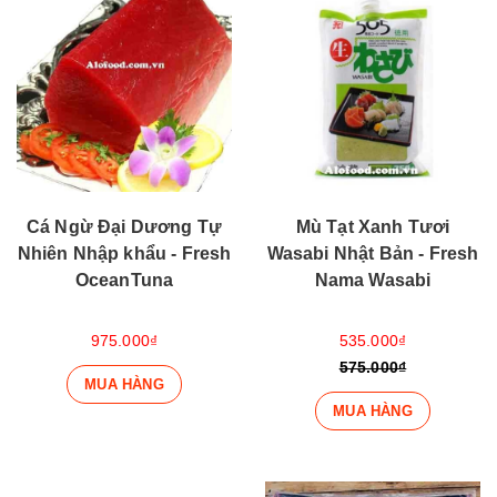
Cá Ngừ Đại Dương Tự
Mù Tạt Xanh Tươi
Nhiên Nhập khẩu - Fresh
Wasabi Nhật Bản - Fresh
OceanTuna
Nama Wasabi
975.000₫
535.000₫
575.000₫
MUA HÀNG
MUA HÀNG