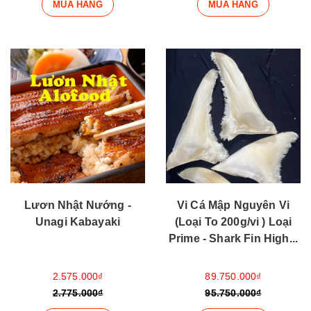
MUA HÀNG
MUA HÀNG
Lươn Nhật Nướng -
Vi Cá Mập Nguyên Vi
Unagi Kabayaki
(Loại To 200g/vi ) Loại
Prime - Shark Fin High...
2.575.000₫
89.750.000₫
2.775.000₫
95.750.000₫