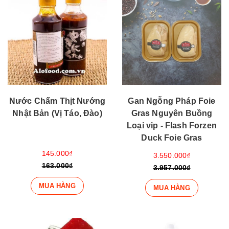
Nước Chấm Thịt Nướng
Gan Ngỗng Pháp Foie
Nhật Bản (Vị Táo, Đào)
Gras Nguyên Buồng
Loại vip - Flash Forzen
Duck Foie Gras
145.000₫
3.550.000₫
163.000₫
3.957.000₫
MUA HÀNG
MUA HÀNG