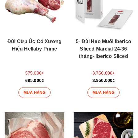
Đùi Cừu Úc Có Xương
5- Đùi Heo Muối iberico
Hiệu Hellaby Prime
Sliced Marcial 24-36
tháng- Iberico Sliced
575.000₫
3.750.000₫
695.000₫
3.950.000₫
MUA HÀNG
MUA HÀNG