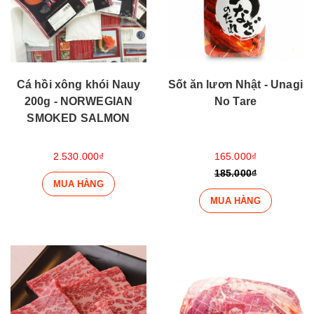
Cá hồi xông khói Nauy
Sốt ăn lươn Nhật - Unagi
200g - NORWEGIAN
No Tare
SMOKED SALMON
2.530.000₫
165.000₫
185.000₫
MUA HÀNG
MUA HÀNG