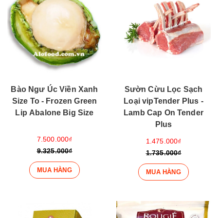
Bào Ngư Úc Viền Xanh
Sườn Cừu Lọc Sạch
Size To - Frozen Green
Loại vipTender Plus -
Lip Abalone Big Size
Lamb Cap On Tender
Plus
7.500.000₫
1.475.000₫
9.325.000₫
1.735.000₫
MUA HÀNG
MUA HÀNG