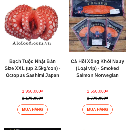
Bạch Tuộc Nhật Bản
Cá Hồi Xông Khói Nauy
Size XXL (up 2.5kg/con) -
(Loại vip) - Smoked
Octopus Sashimi Japan
Salmon Norwegian
1.950.000₫
2.550.000₫
2.175.000₫
2.775.000₫
MUA HÀNG
MUA HÀNG