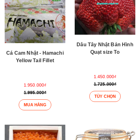
Dâu Tây Nhật Bản Hình
Quạt size To
Cá Cam Nhật - Hamachi
Yellow Tail Fillet
1.450.000₫
1.725.000₫
1.950.000₫
1.995.000₫
TÙY CHỌN
MUA HÀNG