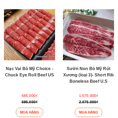
Nạc Vai Bò Mỹ Choice -
Sườn Non Bò Mỹ Rút
Chuck Eye Roll Beef US
Xương (loại 3)- Short Rib
Boneless Beef U.S
585.000₫
1.575.000₫
695.000₫
2.075.000₫
MUA HÀNG
MUA HÀNG