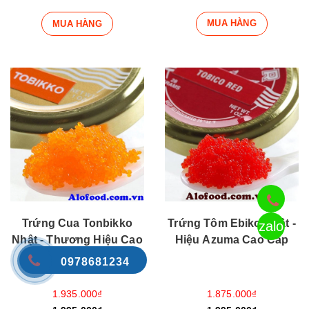
MUA HÀNG
MUA HÀNG
Trứng Cua Tonbikko
Trứng Tôm Ebiko Nhật -
zalo
Nhật - Thương Hiệu Cao
Hiệu Azuma Cao Cấp
Cấp Azuma
0978681234
1.935.000₫
1.875.000₫