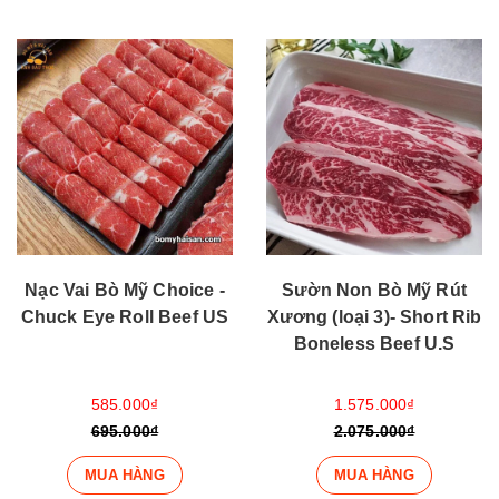
Nạc Vai Bò Mỹ Choice -
Sườn Non Bò Mỹ Rút
Chuck Eye Roll Beef US
Xương (loại 3)- Short Rib
Boneless Beef U.S
585.000₫
1.575.000₫
695.000₫
2.075.000₫
MUA HÀNG
MUA HÀNG