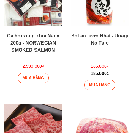
Cá hồi xông khói Nauy
Sốt ăn lươn Nhật - Unagi
200g - NORWEGIAN
No Tare
SMOKED SALMON
2.530.000₫
165.000₫
185.000₫
MUA HÀNG
MUA HÀNG