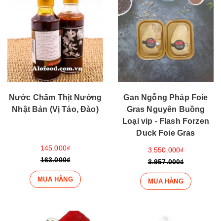
Nước Chấm Thịt Nướng
Gan Ngỗng Pháp Foie
Nhật Bản (Vị Táo, Đào)
Gras Nguyên Buồng
Loại vip - Flash Forzen
Duck Foie Gras
145.000₫
3.550.000₫
163.000₫
3.957.000₫
MUA HÀNG
MUA HÀNG