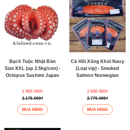
Bạch Tuộc Nhật Bản
Cá Hồi Xông Khói Nauy
Size XXL (up 2.5kg/con) -
(Loại vip) - Smoked
Octopus Sashimi Japan
Salmon Norwegian
1.950.000₫
2.550.000₫
2.175.000₫
2.775.000₫
MUA HÀNG
MUA HÀNG