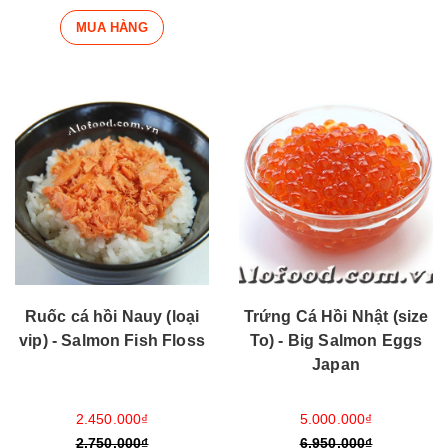
MUA HÀNG
Trứng Cá Hồi Nhật (size
Ruốc cá hồi Nauy (loại
To) - Big Salmon Eggs
vip) - Salmon Fish Floss
Japan
5.000.000₫
2.450.000₫
6.950.000₫
2.750.000₫