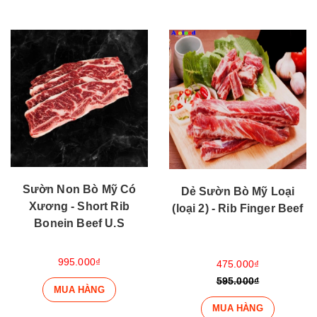
Sườn Non Bò Mỹ Có
Dẻ Sườn Bò Mỹ Loại
Xương - Short Rib
(loại 2) - Rib Finger Beef
Bonein Beef U.S
995.000₫
475.000₫
595.000₫
MUA HÀNG
MUA HÀNG