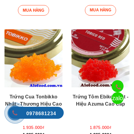
MUA HÀNG
MUA HÀNG
Trứng Cua Tonbikko
Trứng Tôm Ebiko Nhật -
zalo
Nhật - Thương Hiệu Cao
Hiệu Azuma Cao Cấp
Cấp Azuma
0978681234
1.935.000₫
1.875.000₫