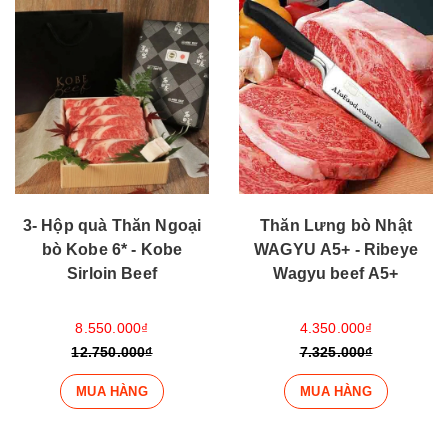
3- Hộp quà Thăn Ngoại
Thăn Lưng bò Nhật
bò Kobe 6* - Kobe
WAGYU A5+ - Ribeye
Sirloin Beef
Wagyu beef A5+
8.550.000₫
4.350.000₫
12.750.000₫
7.325.000₫
MUA HÀNG
MUA HÀNG