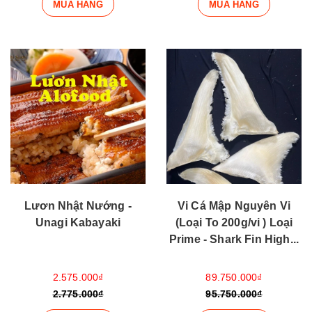
MUA HÀNG
MUA HÀNG
Lươn Nhật Nướng -
Vi Cá Mập Nguyên Vi
Unagi Kabayaki
(Loại To 200g/vi ) Loại
Prime - Shark Fin High...
2.575.000₫
89.750.000₫
2.775.000₫
95.750.000₫