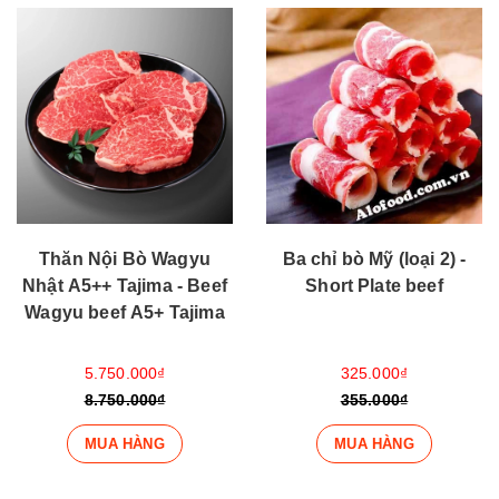
Thăn Nội Bò Wagyu
Ba chỉ bò Mỹ (loại 2) -
Nhật A5++ Tajima - Beef
Short Plate beef
Wagyu beef A5+ Tajima
5.750.000₫
325.000₫
8.750.000₫
355.000₫
MUA HÀNG
MUA HÀNG