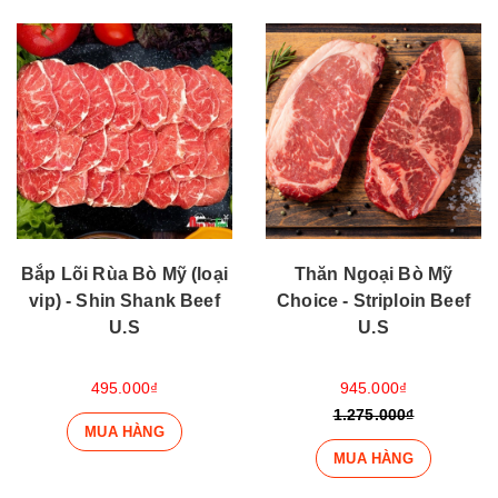
Bắp Lõi Rùa Bò Mỹ (loại
Thăn Ngoại Bò Mỹ
vip) - Shin Shank Beef
Choice - Striploin Beef
U.S
U.S
495.000₫
945.000₫
1.275.000₫
MUA HÀNG
MUA HÀNG