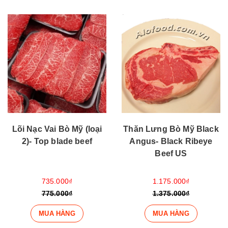
Lõi Nạc Vai Bò Mỹ (loại
Thăn Lưng Bò Mỹ Black
2)- Top blade beef
Angus- Black Ribeye
Beef US
735.000₫
1.175.000₫
775.000₫
1.375.000₫
MUA HÀNG
MUA HÀNG