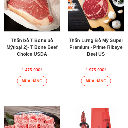
Thăn bò T Bone bò
Thăn Lưng Bò Mỹ Super
Mỹ(loại 2)- T Bone Beef
Premium - Prime Ribeye
Choice USDA
Beef US
1.475.000₫
1.975.000₫
MUA HÀNG
MUA HÀNG