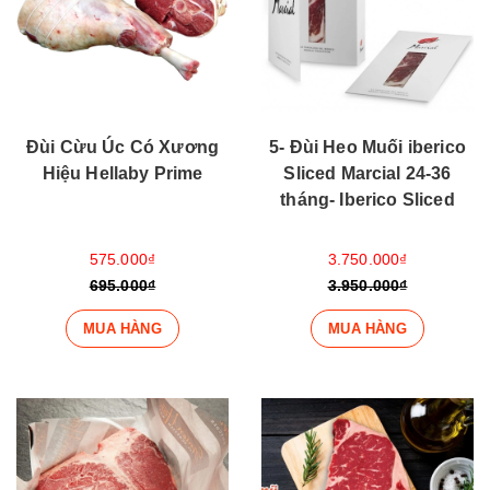
Đùi Cừu Úc Có Xương
5- Đùi Heo Muối iberico
Hiệu Hellaby Prime
Sliced Marcial 24-36
tháng- Iberico Sliced
575.000₫
3.750.000₫
695.000₫
3.950.000₫
MUA HÀNG
MUA HÀNG