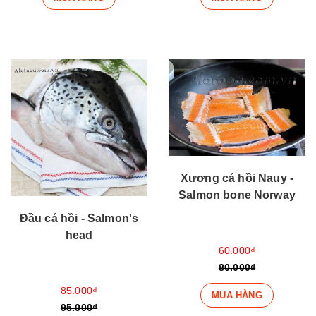
Xương cá hồi Nauy -
Salmon bone Norway
Đầu cá hồi - Salmon's
head
60.000₫
80.000₫
85.000₫
MUA HÀNG
95.000₫