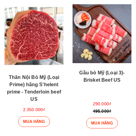
Gầu bò Mỹ (Loại 3)-
Thăn Nội Bò Mỹ (Loại
Brisket Beef US
Prime) hãng S'helent
prime - Tenderloin beef
US
290.000₫
2.350.000₫
495.000₫
MUA HÀNG
MUA HÀNG