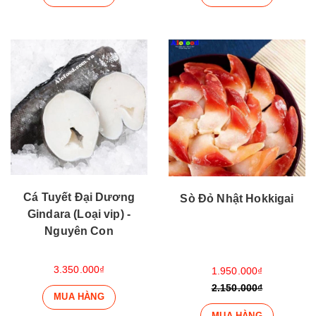
Cá Tuyết Đại Dương
Sò Đỏ Nhật Hokkigai
Gindara (Loại vip) -
Nguyên Con
3.350.000₫
1.950.000₫
2.150.000₫
MUA HÀNG
MUA HÀNG