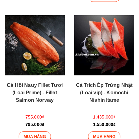
Cá Hồi Nauy Fillet Tươi
Cá Trích Ép Trứng Nhật
(Loại Prime) - Fillet
(Loại vip) - Komochi
Salmon Norway
Nishin Itame
755.000₫
1.435.000₫
795.000₫
1.550.000₫
MUA HÀNG
MUA HÀNG