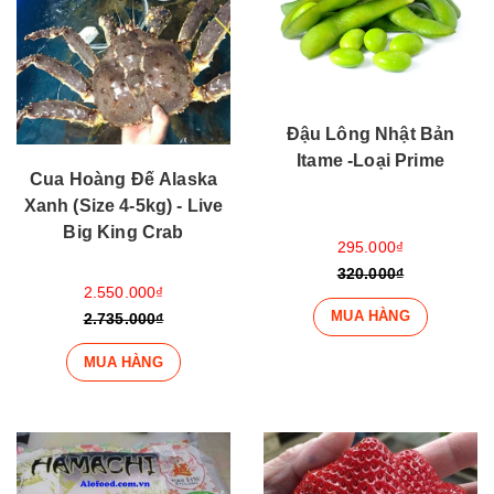
Đậu Lông Nhật Bản
Itame -Loại Prime
Cua Hoàng Đế Alaska
Xanh (Size 4-5kg) - Live
Big King Crab
295.000₫
320.000₫
2.550.000₫
MUA HÀNG
2.735.000₫
MUA HÀNG