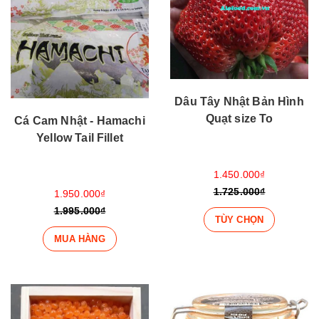
Dâu Tây Nhật Bản Hình
Quạt size To
Cá Cam Nhật - Hamachi
Yellow Tail Fillet
1.450.000₫
1.725.000₫
1.950.000₫
1.995.000₫
TÙY CHỌN
MUA HÀNG