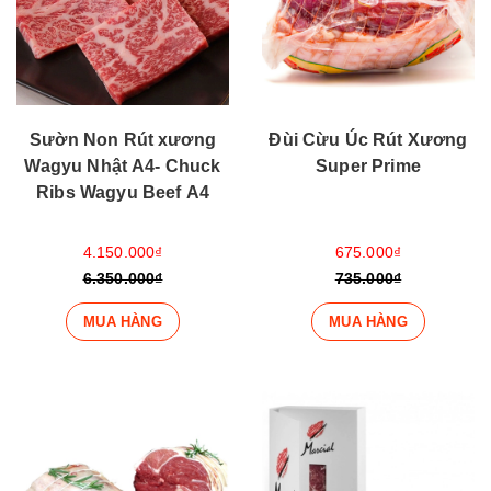
Sườn Non Rút xương
Đùi Cừu Úc Rút Xương
Wagyu Nhật A4- Chuck
Super Prime
Ribs Wagyu Beef A4
4.150.000₫
675.000₫
6.350.000₫
735.000₫
MUA HÀNG
MUA HÀNG