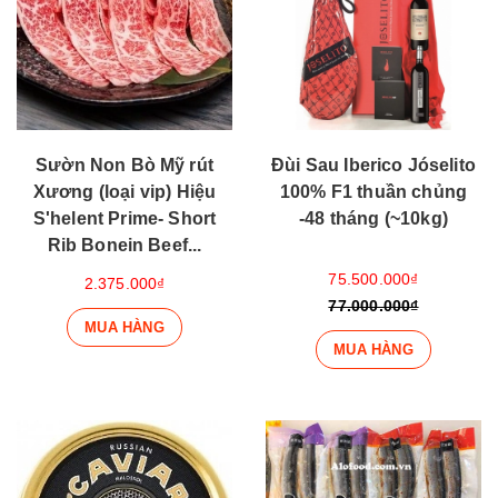
Sườn Non Bò Mỹ rút
Đùi Sau Iberico Jóselito
Xương (loại vip) Hiệu
100% F1 thuần chủng
S'helent Prime- Short
-48 tháng (~10kg)
Rib Bonein Beef...
75.500.000₫
2.375.000₫
77.000.000₫
MUA HÀNG
MUA HÀNG