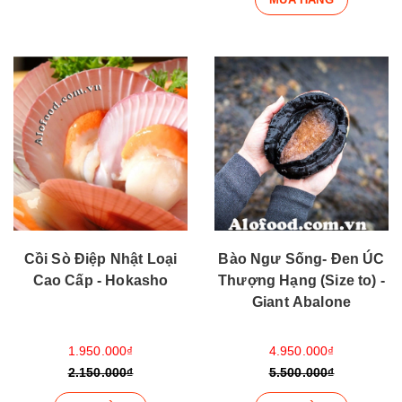
Cồi Sò Điệp Nhật Loại
Bào Ngư Sống- Đen ÚC
Cao Cấp - Hokasho
Thượng Hạng (Size to) -
Giant Abalone
1.950.000₫
4.950.000₫
2.150.000₫
5.500.000₫