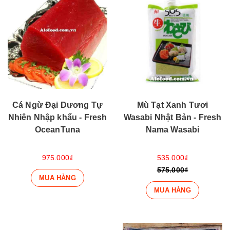
Cá Ngừ Đại Dương Tự
Mù Tạt Xanh Tươi
Nhiên Nhập khẩu - Fresh
Wasabi Nhật Bản - Fresh
OceanTuna
Nama Wasabi
975.000₫
535.000₫
575.000₫
MUA HÀNG
MUA HÀNG