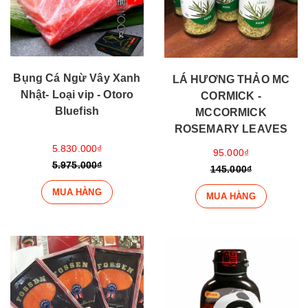
Bụng Cá Ngừ Vây Xanh
LÁ HƯƠNG THẢO MC
Nhật- Loại vip - Otoro
CORMICK -
Bluefish
MCCORMICK
ROSEMARY LEAVES
5.830.000₫
95.000₫
5.975.000₫
145.000₫
MUA HÀNG
MUA HÀNG