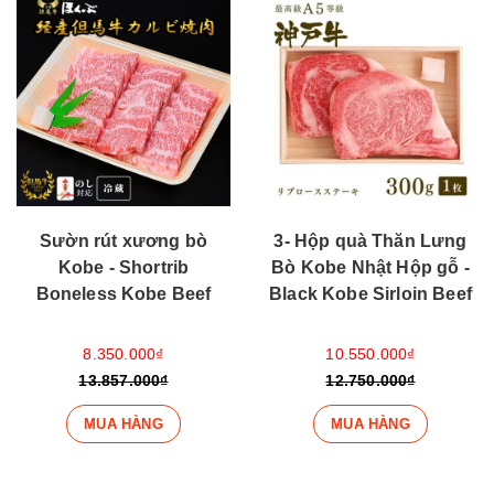
Sườn rút xương bò
3- Hộp quà Thăn Lưng
Kobe - Shortrib
Bò Kobe Nhật Hộp gỗ -
Boneless Kobe Beef
Black Kobe Sirloin Beef
8.350.000₫
10.550.000₫
13.857.000₫
12.750.000₫
MUA HÀNG
MUA HÀNG