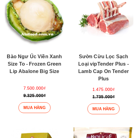
Bào Ngư Úc Viền Xanh
Sườn Cừu Lọc Sạch
Size To - Frozen Green
Loại vipTender Plus -
Lip Abalone Big Size
Lamb Cap On Tender
Plus
7.500.000₫
1.475.000₫
9.325.000₫
1.735.000₫
MUA HÀNG
MUA HÀNG