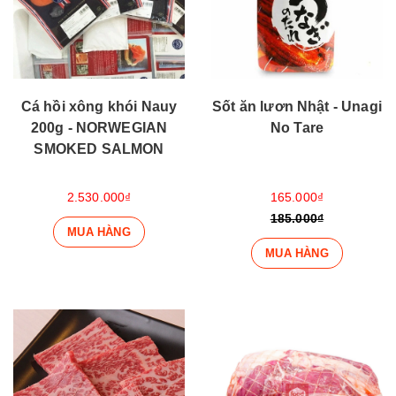
Cá hồi xông khói Nauy
Sốt ăn lươn Nhật - Unagi
200g - NORWEGIAN
No Tare
SMOKED SALMON
2.530.000₫
165.000₫
185.000₫
MUA HÀNG
MUA HÀNG