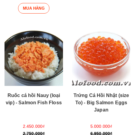
MUA HÀNG
Trứng Cá Hồi Nhật (size
Ruốc cá hồi Nauy (loại
To) - Big Salmon Eggs
vip) - Salmon Fish Floss
Japan
5.000.000₫
2.450.000₫
6.950.000₫
2.750.000₫