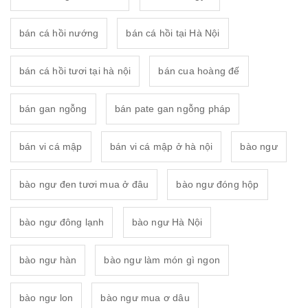
bán cá hồi nướng
bán cá hồi tại Hà Nội
bán cá hồi tươi tại hà nội
bán cua hoàng đế
bán gan ngỗng
bán pate gan ngỗng pháp
bán vi cá mập
bán vi cá mập ở hà nội
bào ngư
bào ngư đen tươi mua ở đâu
bào ngư đóng hộp
bào ngư đông lạnh
bào ngư Hà Nội
bào ngư hàn
bào ngư làm món gì ngon
bào ngư lon
bào ngư mua ơ dâu