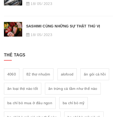
18/ 05/ 2023
SASHIMI CÙNG NHỮNG SỰ THẬT THÚ VỊ
18/ 05/ 2023
THẺ TAGS
4060
82 thợ nhuộm
alofood
ăn gỏi cá hồi
ăn loại thịt nào tốt
ăn trứng cá tầm như thế nào
ba chỉ bò mua ở đâu ngon
ba chỉ bò mỹ