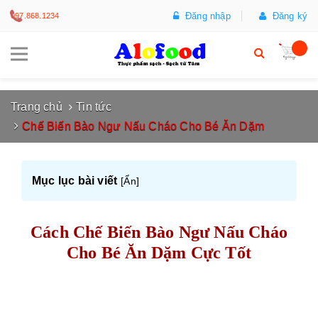
Đăng nhập
Đăng ký
097.868.1234
Trang chủ
Tin tức
Chế Biến Bào Ngư Nấu Cháo Cho Bé Ăn Dặm
Mục lục bài viết
[
Ẩn
]
Cách Chế Biến Bào Ngư Nấu Cháo
Cho Bé Ăn Dặm Cực Tốt