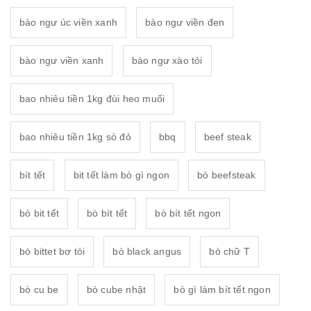
bào ngư úc viền xanh
bào ngư viền đen
bào ngư viền xanh
bào ngư xào tỏi
bao nhiêu tiền 1kg đùi heo muối
bao nhiêu tiền 1kg sò đỏ
bbq
beef steak
bít tết
bit tết làm bò gì ngon
bò beefsteak
bò bit tết
bò bít tết
bò bít tết ngon
bò bittet bơ tỏi
bò black angus
bò chữ T
bò cu be
bò cube nhật
bò gì làm bít tết ngon