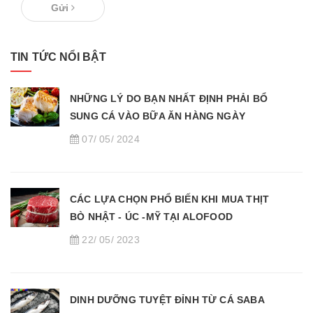
Gửi
TIN TỨC NỔI BẬT
NHỮNG LÝ DO BẠN NHẤT ĐỊNH PHẢI BỔ
SUNG CÁ VÀO BỮA ĂN HÀNG NGÀY
07/ 05/ 2024
CÁC LỰA CHỌN PHỔ BIẾN KHI MUA THỊT
BÒ NHẬT - ÚC -MỸ TẠI ALOFOOD
22/ 05/ 2023
DINH DƯỠNG TUYỆT ĐỈNH TỪ CÁ SABA