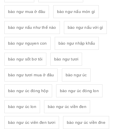
bào ngư mua ở đâu
bào ngư nấu món gì
bào ngư nấu như thế nào
bào ngư nấu với gì
bào ngư nguyen con
bào ngư nhập khẩu
bào ngư sốt bơ tỏi
bào ngư tươi
bào ngư tươi mua ở đâu
bào ngư úc
bào ngư úc đóng hộp
bào ngư úc đóng lon
bào ngư úc lon
bào ngư úc viền đen
bào ngư úc viên đen tươi
bào ngư úc viền đne