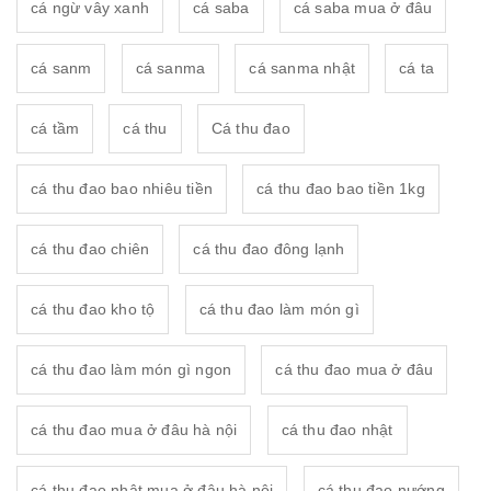
cá ngừ vây xanh
cá saba
cá saba mua ở đâu
cá sanm
cá sanma
cá sanma nhật
cá ta
cá tầm
cá thu
Cá thu đao
cá thu đao bao nhiêu tiền
cá thu đao bao tiền 1kg
cá thu đao chiên
cá thu đao đông lạnh
cá thu đao kho tộ
cá thu đao làm món gì
cá thu đao làm món gì ngon
cá thu đao mua ở đâu
cá thu đao mua ở đâu hà nội
cá thu đao nhật
cá thu đao nhật mua ở đâu hà nội
cá thu đao nướng