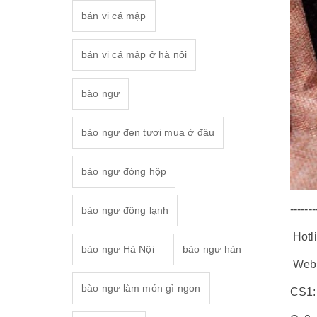
bán vi cá mập
bán vi cá mập ở hà nội
bào ngư
bào ngư đen tươi mua ở đâu
bào ngư đóng hộp
-------
bào ngư đông lạnh
Hotl
bào ngư Hà Nội
bào ngư hàn
Web
bào ngư làm món gì ngon
CS1: