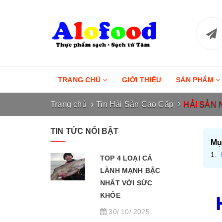
TRANG CHỦ
GIỚI THIỆU
SẢN PHẨM
Trang chủ
Tin Hải Sản Cao Cấp
HẢI SẢN 
TIN TỨC NỔI BẬT
Mục
TOP 4 LOẠI CÁ
LÀNH MẠNH BẬC
NHẤT VỚI SỨC
KHỎE
H
30/ 10/ 2025