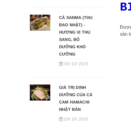
B
CÁ SANMA (THU
ĐAO NHẬT) -
Được 
HƯƠNG VỊ THU
sản t
SANG, BỔ
DƯỠNG KHÓ
CƯỠNG
30/ 10/ 2025
GIÁ TRỊ DINH
DƯỠNG CỦA CÁ
CAM HAMACHI
NHẬT BẢN
29/ 10/ 2025