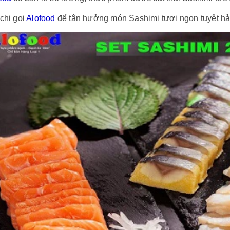
chị gọi
Alofood
để tận hưởng món Sashimi tươi ngon tuyệt hả