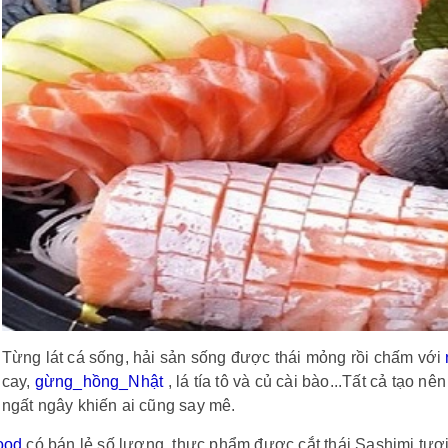
Từng lát cá sống, hải sản sống được thái mỏng rồi chấm với
cay,
gừng_hồng_Nhật
, lá tía tô và củ cài bào...Tất cả tạo 
ngất ngây khiến ai cũng say mê.
ood
có bán lẻ số lượng, thực phẩm được cắt thái Sashimi tươ