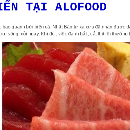
IỂN TẠI ALOFOOD
bao quanh bởi biển cả, Nhật Bản từ xa xưa đã nhận được đặc
ươi sống mỗi ngày. Khi đó , việc đánh bắt , cắt thịt rồi thưởn