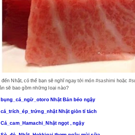
 đến Nhật, có thể bạn sẽ nghĩ ngay tới món
#sashimi
hoặc
#s
sản sẽ bao gồm những loại nào?
bụng_cá_ngừ_otoro
Nhật Bản béo ngậy
cá_trích_ép_trứng_nhật
Nhật giòn tí tách
Cá_cam_Hamachi_Nhật
ngọt , ngậy
Sò_đỏ_Nhật_Hokkigai
thơm ngậy mùi sữa