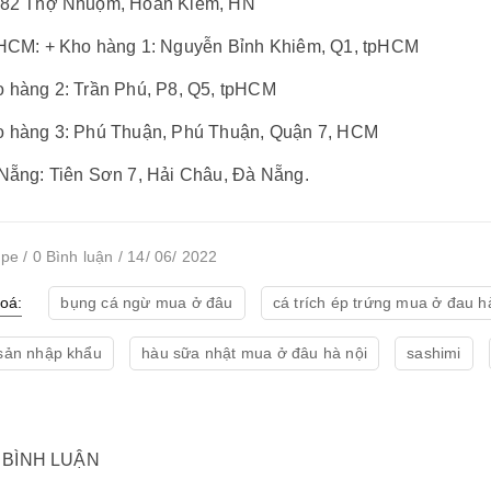
 82 Thợ Nhuộm, Hoàn Kiếm, HN
.HCM: + Kho hàng 1: Nguyễn Bỉnh Khiêm, Q1, tpHCM
o hàng 2: Trần Phú, P8, Q5, tpHCM
o hàng 3: Phú Thuận, Phú Thuận, Quận 7, HCM
 Nẵng: Tiên Sơn 7, Hải Châu, Đà Nẵng.
pe / 0 Bình luận / 14/ 06/ 2022
oá:
bụng cá ngừ mua ở đâu
cá trích ép trứng mua ở đau h
 sản nhập khẩu
hàu sữa nhật mua ở đâu hà nội
sashimi
 BÌNH LUẬN