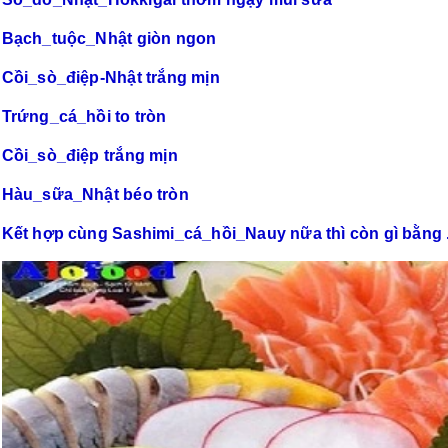
Bạch_tuộc_Nhật
giòn ngon
Cồi_sò_điệp
-Nhật trắng mịn
Trứng_cá_hồi
to tròn
Cồi_sò_điệp
trắng mịn
Hàu_sữa_Nhật
béo tròn
Kết hợp cùng
Sashimi_cá_hồi_Nauy
nữa thì còn gì bằng 