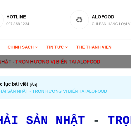
HOTLINE
ALOFOOD
097.868.1234
CHỈ BÁN HÀNG LOẠI V
CHÍNH SÁCH
TIN TỨC
THẺ THÀNH VIÊN
NHẬT - TRỌN HƯƠNG VỊ BIỂN TẠI ALOFOOD
 lục bài viết
[
Ẩn
]
HẢI SẢN NHẬT - TRỌN HƯƠNG VỊ BIỂN TẠI ALOFOOD
ẢI SẢN NHẬT
-
TRỌ