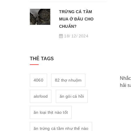
TRỨNG CÁ TẦM
MUA Ở ĐÂU CHO
CHUẨN?
18/ 12/ 2024
THẺ TAGS
Nhắc
4060
82 thợ nhuộm
hải 
alofood
ăn gỏi cá hồi
ăn loại thịt nào tốt
ăn trứng cá tầm như thế nào