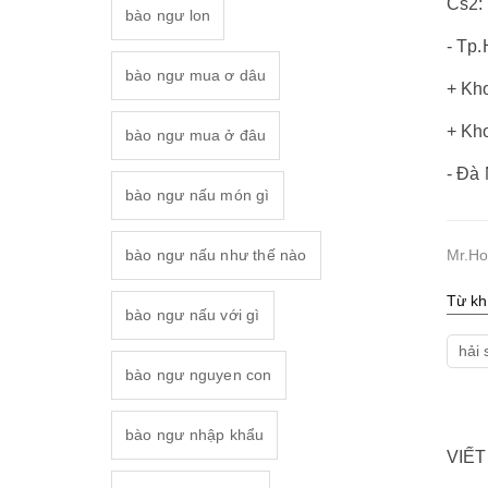
Cs2:
bào ngư lon
- Tp
bào ngư mua ơ dâu
+ Kh
+ Kh
bào ngư mua ở đâu
- Đà
bào ngư nấu món gì
Mr.Ho
bào ngư nấu như thế nào
Từ kh
bào ngư nấu với gì
hải
bào ngư nguyen con
bào ngư nhập khẩu
VIẾT