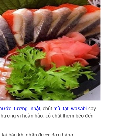
nước_tương_nhật
, chút
mù_tạt_wasabi
cay
nên hương vị hoàn hảo, có chút thơm béo đến
i tạị bàn khi nhận được đơn hàng.