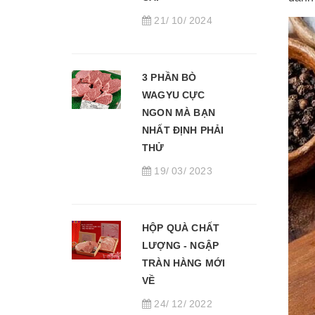
21/ 10/ 2024
3 PHẦN BÒ
WAGYU CỰC
NGON MÀ BẠN
NHẤT ĐỊNH PHẢI
THỬ
19/ 03/ 2023
HỘP QUÀ CHẤT
LƯỢNG - NGẬP
TRÀN HÀNG MỚI
VỀ
24/ 12/ 2022