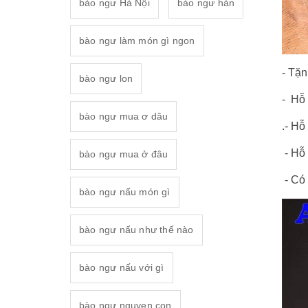
bào ngư Hà Nội
bào ngư hàn
bào ngư làm món gì ngon
- Tặn
bào ngư lon
- Hỗ 
bào ngư mua ơ dâu
.- Hỗ
- Hỗ 
bào ngư mua ở đâu
- Có
bào ngư nấu món gì
bào ngư nấu như thế nào
bào ngư nấu với gì
bào ngư nguyen con