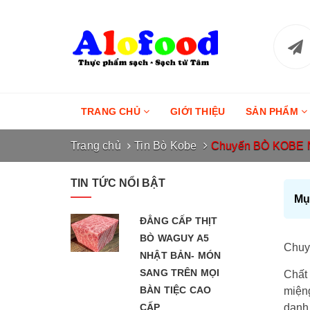
TRANG CHỦ
GIỚI THIỆU
SẢN PHẨM
Trang chủ
Tin Bò Kobe
Chuyến BÒ KOBE NH
TIN TỨC NỔI BẬT
Mục
ĐẲNG CẤP THỊT
BÒ WAGUY A5
Chu
NHẬT BẢN- MÓN
SANG TRÊN MỌI
Chất
BÀN TIỆC CAO
miệng
CẤP
danh 