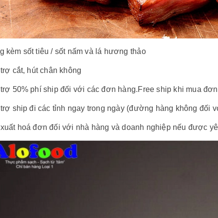
g kèm sốt tiêu / sốt nấm và lá hương thảo
trợ cắt, hút chân không
 trợ 50% phí ship đối với các đơn hàng.Free ship khi mua đơ
trợ ship đi các tỉnh ngay trong ngày (đường hàng không đối vớ
 xuất hoá đơn đối với nhà hàng và doanh nghiệp nếu được yê