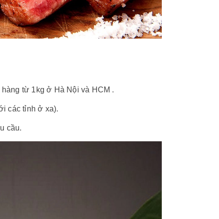
n hàng từ 1kg ở Hà Nội và HCM .
i các tỉnh ở xa).
u cầu.