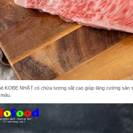
 bò KOBE NHẬT có chứa lượng sắt cao giúp tăng cường sản s
 máu.