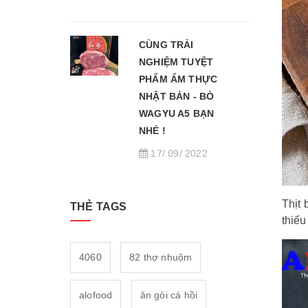
CÙNG TRẢI
NGHIỆM TUYỆT
PHẨM ẨM THỰC
NHẬT BẢN - BÒ
WAGYU A5 BẠN
NHÉ !
17/ 09/ 2022
Thịt
THẺ TAGS
thiếu
4060
82 thợ nhuộm
alofood
ăn gỏi cá hồi