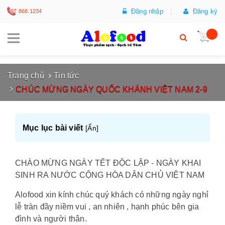
Đăng nhập
Đăng ký
097.868.1234
Trang chủ
Tin tức
CHÚC MỪNG NGÀY QUỐC KHÁNH VIỆT NAM 2-9
Mục lục bài viết
[
Ẩn
]
CHÀO MỪNG NGÀY TẾT ĐỘC LẬP - NGÀY KHAI
SINH RA NƯỚC CỘNG HÒA DÂN CHỦ VIỆT NAM
Alofood xin kính chúc quý khách có những ngày nghỉ
lễ tràn đầy niềm vui , an nhiên , hạnh phúc bên gia
đình và người thân.