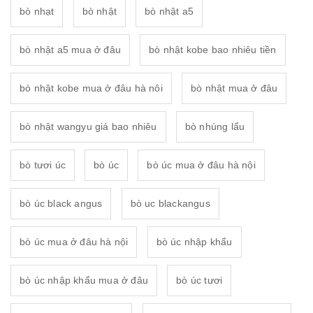
bò nhạt
bò nhật
bò nhật a5
bò nhật a5 mua ở đâu
bò nhật kobe bao nhiêu tiền
bò nhật kobe mua ở đâu hà nôi
bò nhật mua ở đâu
bò nhật wangyu giá bao nhiêu
bò nhúng lẩu
bò tươi úc
bò úc
bò úc mua ở đâu hà nội
bò úc black angus
bò uc blackangus
bò úc mua ở đâu hà nội
bò úc nhập khẩu
bò úc nhập khẩu mua ở đâu
bò úc tươi