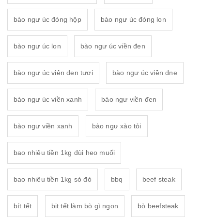
bào ngư úc đóng hộp
bào ngư úc đóng lon
bào ngư úc lon
bào ngư úc viền đen
bào ngư úc viên đen tươi
bào ngư úc viền đne
bào ngư úc viền xanh
bào ngư viền đen
bào ngư viền xanh
bào ngư xào tỏi
bao nhiêu tiền 1kg đùi heo muối
bao nhiêu tiền 1kg sò đỏ
bbq
beef steak
bít tết
bit tết làm bò gì ngon
bò beefsteak