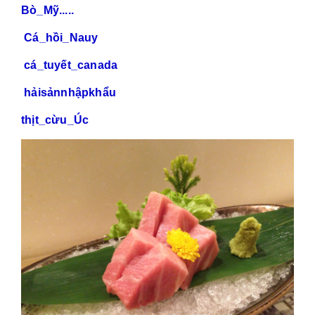
Bò_Mỹ.....
Cá_hồi_Nauy
cá_tuyết_canada
hảisảnnhậpkhẩu
thịt_cừu_Úc