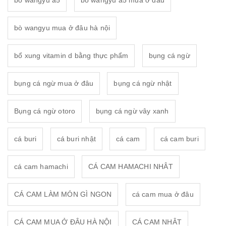
bò wangyu a5
bò wangyu a5 mua ở đâu
bò wangyu mua ở đâu hà nội
bổ xung vitamin d bằng thực phẩm
bụng cá ngừ
bụng cá ngừ mua ở đâu
bụng cá ngừ nhật
Bụng cá ngừ otoro
bụng cá ngừ vây xanh
cá buri
cá buri nhật
cá cam
cá cam buri
cá cam hamachi
CÁ CAM HAMACHI NHÂT
CÁ CAM LÀM MÓN GÌ NGON
cá cam mua ở đâu
CÁ CAM MUA Ở ĐÂU HÀ NỘI
CÁ CAM NHÂT