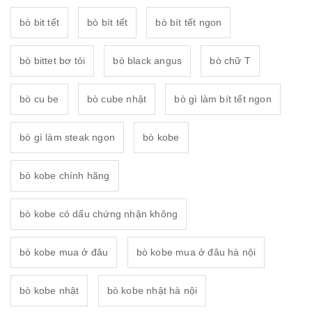
bò bit tết
bò bít tết
bò bít tết ngon
bò bittet bơ tỏi
bò black angus
bò chữ T
bò cu be
bò cube nhật
bò gì làm bít tết ngon
bò gì làm steak ngon
bò kobe
bò kobe chính hãng
bò kobe có dấu chứng nhận không
bò kobe mua ở đâu
bò kobe mua ở đâu hà nội
bò kobe nhật
bò kobe nhật hà nội