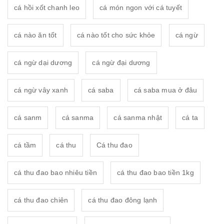
cá hồi xốt chanh leo
cá món ngon với cá tuyết
cá nào ăn tốt
cá nào tốt cho sức khỏe
cá ngừ
cá ngừ dại dương
cá ngừ đại dương
cá ngừ vây xanh
cá saba
cá saba mua ở đâu
cá sanm
cá sanma
cá sanma nhật
cá ta
cá tầm
cá thu
Cá thu đao
cá thu đao bao nhiêu tiền
cá thu đao bao tiền 1kg
cá thu đao chiên
cá thu đao đông lạnh