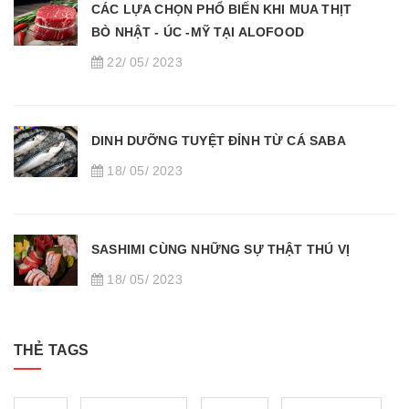
CÁC LỰA CHỌN PHỔ BIẾN KHI MUA THỊT
BÒ NHẬT - ÚC -MỸ TẠI ALOFOOD
22/ 05/ 2023
DINH DƯỠNG TUYỆT ĐỈNH TỪ CÁ SABA
18/ 05/ 2023
SASHIMI CÙNG NHỮNG SỰ THẬT THÚ VỊ
18/ 05/ 2023
THẺ TAGS