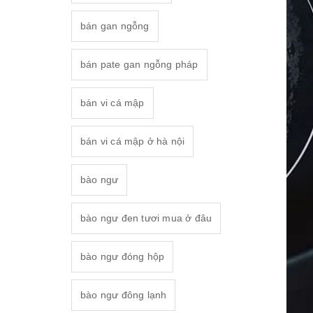
bán gan ngỗng
bán pate gan ngỗng pháp
bán vi cá mập
bán vi cá mập ở hà nội
bào ngư
bào ngư đen tươi mua ở đâu
bào ngư đóng hộp
bào ngư đông lạnh