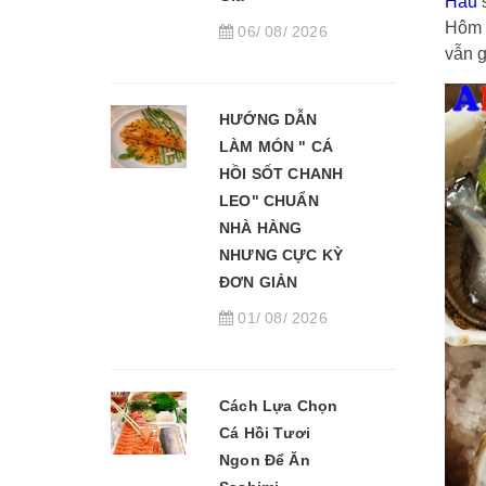
Hàu
s
Hôm 
06/ 08/ 2026
vẫn 
HƯỚNG DẪN
LÀM MÓN " CÁ
HỒI SỐT CHANH
LEO" CHUẨN
NHÀ HÀNG
NHƯNG CỰC KỲ
ĐƠN GIẢN
01/ 08/ 2026
Cách Lựa Chọn
Cá Hồi Tươi
Ngon Để Ăn