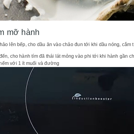
m mỡ hành
hảo lên bếp, cho dầu ăn vào chảo đun tới khi dầu nóng, cắm th
đến, cho hành tím đã thái lát mỏng vào phi tới khi hành gần 
nếm với 1 ít muối và đường