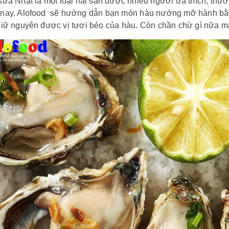
ữa Nhật là một loại hải sản được nhiều người ưa thích, th
nay, Alofood sẽ hướng dẫn bạn món hàu nướng mỡ hành bằn
giữ nguyên được vị tươi béo của hàu. Còn chần chừ gì nữa m