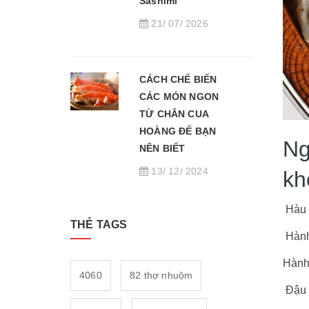
Sashimi
21/ 07/ 2026
CÁCH CHẾ BIẾN
CÁC MÓN NGON
TỪ CHÂN CUA
HOÀNG ĐẾ BẠN
Ng
NÊN BIẾT
13/ 12/ 2024
kh
Hàu 
THẺ TAGS
Hành
Hành
4060
82 thợ nhuộm
Đậu 