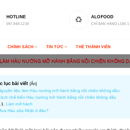
HOTLINE
ALOFOOD
097.868.1234
CHỈ BÁN HÀNG LOẠI 1
CHÍNH SÁCH
TIN TỨC
THẺ THÀNH VIÊN
LÀM HÀU NƯỚNG MỠ HÀNH BẰNG NỒI CHIÊN KHÔNG D
 lục bài viết
[
Ẩn
]
Nguyên liệu làm Hàu nướng mỡ hành bằng nồi chiên không dầu
Cách chế biến Hàu nướng mỡ hành bằng nồi chiên không dầu
Làm mỡ hành
Mua Hàu sữa Nhật ở đâu?