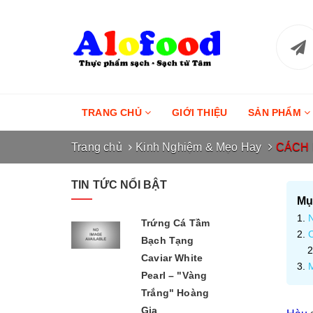
TRANG CHỦ
GIỚI THIỆU
SẢN PHẨM
Trang chủ
Kinh Nghiệm & Mẹo Hay
CÁCH 
TIN TỨC NỔI BẬT
Mục
Trứng Cá Tầm
Bạch Tạng
Caviar White
Pearl – "Vàng
Trắng" Hoàng
Gia