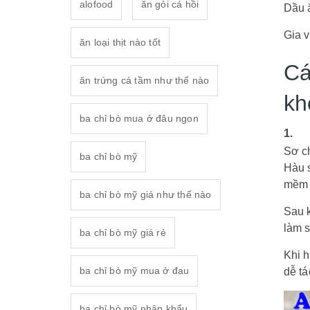
alofood
ăn gỏi cá hồi
Dầu 
Gia 
ăn loại thịt nào tốt
Cá
ăn trứng cá tầm như thế nào
kh
ba chỉ bò mua ở đâu ngon
1.
Sơ c
ba chỉ bò mỹ
Hàu 
mềm 
ba chỉ bò mỹ giá như thế nào
Sau 
làm 
ba chỉ bò mỹ giá rẻ
Khi 
ba chỉ bò mỹ mua ở đau
dễ tá
ba chỉ bò mỹ nhập khẩu