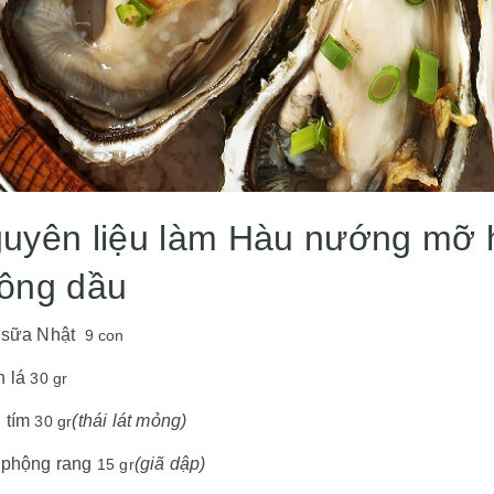
uyên liệu làm Hàu nướng mỡ h
ông dầu
sữa Nhật
9 con
 lá
30 gr
 tím
(thái lát mỏng)
30 gr
phộng rang
(giã dập)
15 gr