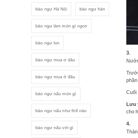
bào ngư Hà Nội
bào ngư hàn
bào ngư làm món gì ngon
bào ngư lon
3.
bào ngư mua ơ dâu
Nướn
Trước
bào ngư mua ở đâu
phần 
Cuối 
bào ngư nấu món gì
Lưu 
bào ngư nấu như thế nào
cho 
4.
bào ngư nấu với gì
Thàn