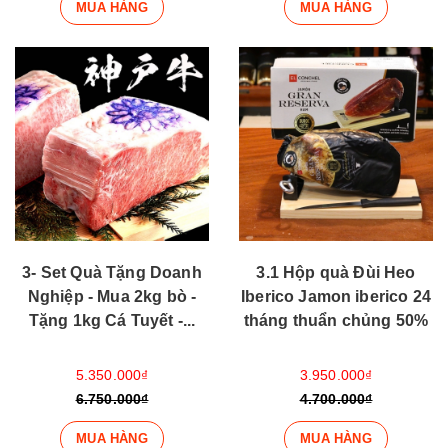
MUA HÀNG
MUA HÀNG
3- Set Quà Tặng Doanh
3.1 Hộp quà Đùi Heo
Nghiệp - Mua 2kg bò -
Iberico Jamon iberico 24
Tặng 1kg Cá Tuyết -...
tháng thuẩn chủng 50%
5.350.000₫
3.950.000₫
6.750.000₫
4.700.000₫
MUA HÀNG
MUA HÀNG