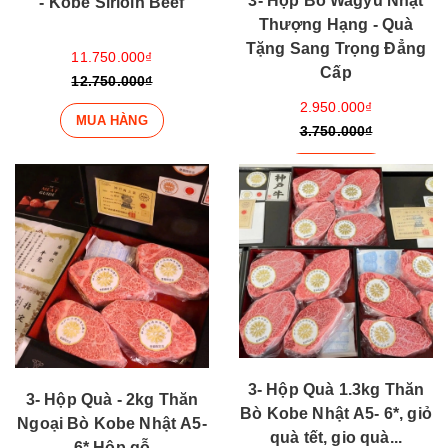
3- Hộp Bò Wagyu Nhật
- Kobe Sirloin Beef
Thượng Hạng - Quà
Tặng Sang Trọng Đẳng
11.750.000₫
Cấp
12.750.000₫
2.950.000₫
MUA HÀNG
3.750.000₫
MUA HÀNG
3- Hộp Quà 1.3kg Thăn
3- Hộp Quà - 2kg Thăn
Bò Kobe Nhật A5- 6*, giỏ
Ngoại Bò Kobe Nhật A5-
quà tết, gio quà...
6* Hộp gỗ