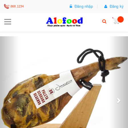
Đăng nhập
Đăng ký
097.868.1234
Trước
Sa