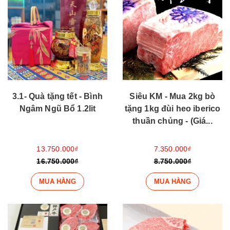
3.1- Quà tặng tết - Bình
Siêu KM - Mua 2kg bò
Ngâm Ngũ Bổ 1.2lit
tặng 1kg đùi heo iberico
thuần chủng - (Giá...
13.750.000₫
7.350.000₫
16.750.000₫
8.750.000₫
MUA HÀNG
MUA HÀNG