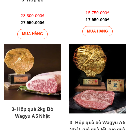
15.750.000₫
23.500.000₫
17.950.000₫
27.950.000₫
MUA HÀNG
MUA HÀNG
3- Hộp quà 2kg Bò
Wagyu A5 Nhật
3- Hộp quà bò Wagyu A5
Nhật, giỏ quà tết, gio quà