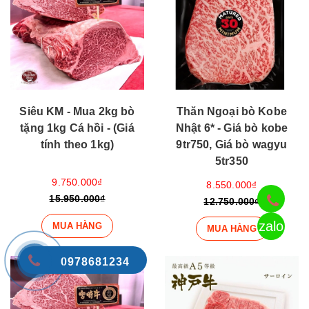
Siêu KM - Mua 2kg bò
Thăn Ngoại bò Kobe
tặng 1kg Cá hồi - (Giá
Nhật 6* - Giá bò kobe
tính theo 1kg)
9tr750, Giá bò wagyu
5tr350
9.750.000₫
8.550.000₫
15.950.000₫
12.750.000₫
zalo
MUA HÀNG
MUA HÀNG
0978681234