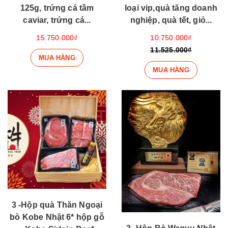
125g, trứng cá tầm
loại vip,quà tăng doanh
caviar, trứng cá...
nghiệp, quà tết, giỏ...
15.750.000₫
10.750.000₫
11.525.000₫
MUA HÀNG
MUA HÀNG
3 -Hộp quà Thăn Ngoại
bò Kobe Nhật 6* hộp gỗ