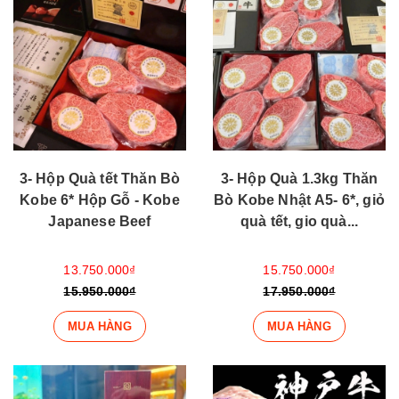
3- Hộp Quà tết Thăn Bò
3- Hộp Quà 1.3kg Thăn
Kobe 6* Hộp Gỗ - Kobe
Bò Kobe Nhật A5- 6*, giỏ
Japanese Beef
quà tết, gio quà...
13.750.000₫
15.750.000₫
15.950.000₫
17.950.000₫
MUA HÀNG
MUA HÀNG