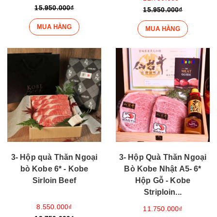
15.950.000₫
15.950.000₫
MUA HÀNG
MUA HÀNG
3- Hộp quà Thăn Ngoại
3- Hộp Quà Thăn Ngoại
bò Kobe 6* - Kobe
Bò Kobe Nhật A5- 6*
Sirloin Beef
Hộp Gỗ - Kobe
Striploin...
8.550.000₫
11.750.000₫