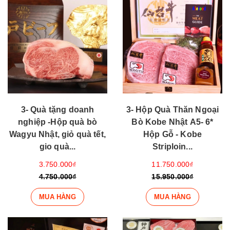
3- Quà tặng doanh
3- Hộp Quà Thăn Ngoại
nghiệp -Hộp quà bò
Bò Kobe Nhật A5- 6*
Wagyu Nhật, giỏ quà tết,
Hộp Gỗ - Kobe
gio quà...
Striploin...
3.750.000₫
11.750.000₫
4.750.000₫
15.950.000₫
MUA HÀNG
MUA HÀNG