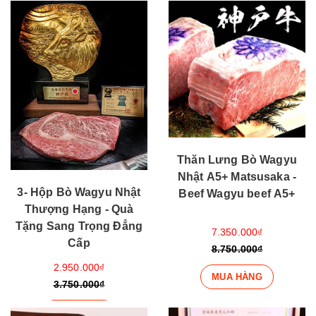
Thăn Lưng Bò Wagyu
Nhật A5+ Matsusaka -
3- Hộp Bò Wagyu Nhật
Beef Wagyu beef A5+
Thượng Hạng - Quà
Tặng Sang Trọng Đẳng
7.350.000₫
Cấp
8.750.000₫
2.950.000₫
MUA HÀNG
3.750.000₫
MUA HÀNG