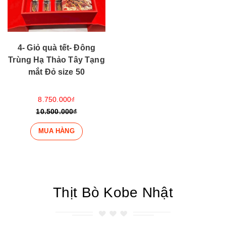
4- Giỏ quà tết- Đông
Trùng Hạ Thảo Tây Tạng
mắt Đỏ size 50
8.750.000₫
10.500.000₫
MUA HÀNG
Thịt Bò Kobe Nhật