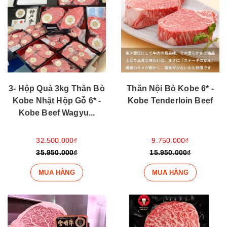
3- Hộp Quà 3kg Thăn Bò
Thăn Nội Bò Kobe 6* -
Kobe Nhật Hộp Gỗ 6* -
Kobe Tenderloin Beef
Kobe Beef Wagyu...
32.500.000₫
9.750.000₫
35.950.000₫
15.950.000₫
MUA HÀNG
MUA HÀNG