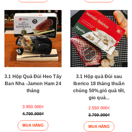
3.1 Hộp Quà Đùi Heo Tây
3.1 Hộp quà Đùi sau
Ban Nha -Jamon Ham 24
Iberico 18 tháng thuần
tháng
chủng 50%,giỏ quà tết,
gio quà...
3.950.000₫
2.550.000₫
4.700.000₫
3.700.000₫
MUA HÀNG
MUA HÀNG