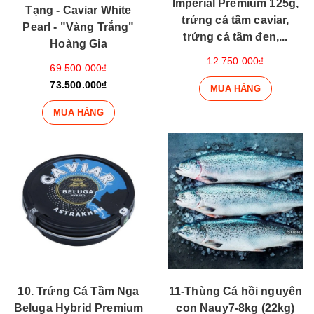
Imperial Premium 125g,
Tạng - Caviar White
trứng cá tầm caviar,
Pearl - "Vàng Trắng"
trứng cá tầm đen,...
Hoàng Gia
12.750.000₫
69.500.000₫
73.500.000₫
MUA HÀNG
MUA HÀNG
10. Trứng Cá Tầm Nga
11-Thùng Cá hồi nguyên
Beluga Hybrid Premium
con Nauy7-8kg (22kg)