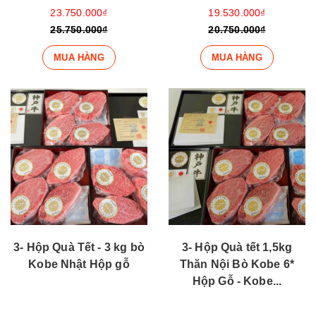
23.750.000₫
19.530.000₫
25.750.000₫
20.750.000₫
MUA HÀNG
MUA HÀNG
3- Hộp Quà Tết - 3 kg bò
3- Hộp Quà tết 1,5kg
Kobe Nhật Hộp gỗ
Thăn Nội Bò Kobe 6*
Hộp Gỗ - Kobe...