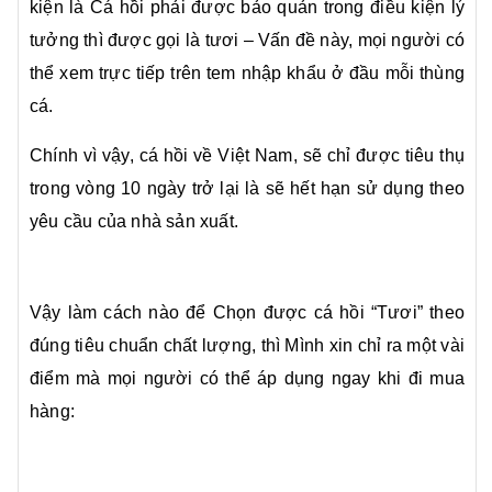
kiện là Cá hồi phải được bảo quản trong điều kiện lý
tưởng thì được gọi là tươi – Vấn đề này, mọi người có
thể xem trực tiếp trên tem nhập khẩu ở đầu mỗi thùng
cá.
Chính vì vậy, cá hồi về Việt Nam, sẽ chỉ được tiêu thụ
trong vòng 10 ngày trở lại là sẽ hết hạn sử dụng theo
yêu cầu của nhà sản xuất.
Vậy làm cách nào để Chọn được cá hồi “Tươi” theo
đúng tiêu chuẩn chất lượng, thì Mình xin chỉ ra một vài
điểm mà mọi người có thể áp dụng ngay khi đi mua
hàng: