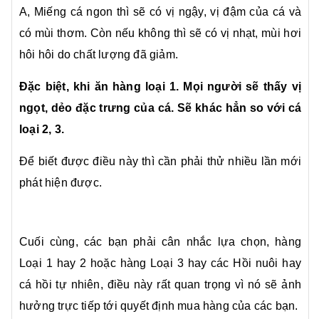
A, Miếng cá ngon thì sẽ có vị ngậy, vị đậm của cá và
có mùi thơm. Còn nếu không thì sẽ có vị nhạt, mùi hơi
hôi hôi do chất lượng đã giảm.
Đặc biệt, khi ăn hàng loại 1. Mọi người sẽ thấy vị
ngọt, dẻo đặc trưng của cá. Sẽ khác hẳn so với cá
loại 2, 3.
Để biết được điều này thì cần phải thử nhiều lần mới
phát hiện được.
Cuối cùng, các bạn phải cân nhắc lựa chọn, hàng
Loại 1 hay 2 hoặc hàng Loại 3 hay các Hồi nuôi hay
cá hồi tự nhiên, điều này rất quan trọng vì nó sẽ ảnh
hưởng trực tiếp tới quyết định mua hàng của các bạn.