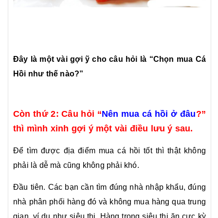
Đây là một vài gợi ỹ cho câu hỏi là “Chọn mua Cá
Hồi như thế nào?”
Còn thứ 2: Câu hỏi “
Nên mua cá hồi ở đâu
?”
thì mình xinh gợi ý một vài điều lưu ý sau.
Để tìm được địa điểm mua cá hồi tốt thì thật không
phải là dễ mà cũng không phải khó.
Đầu tiên. Các bạn cần tìm đúng nhà nhập khẩu, đúng
nhà phân phối hàng đó và không mua hàng qua trung
gian, ví dụ như siêu thị. Hàng trong siêu thị ăn cực kỳ