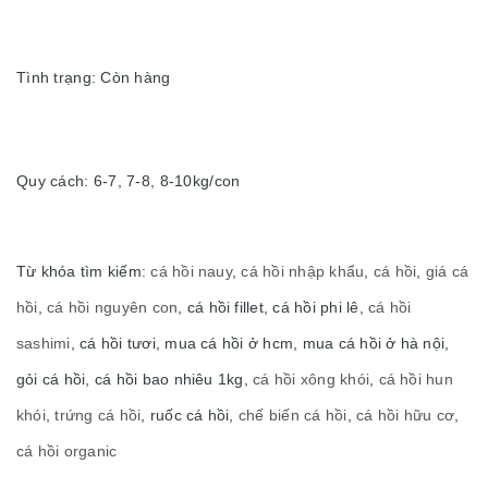
Tình trạng: Còn hàng
Quy cách: 6-7, 7-8, 8-10kg/con
Từ khóa tìm kiếm:
cá hồi nauy
,
cá hồi nhập khẩu
,
cá hồi
,
giá cá
hồi
,
cá hồi nguyên con
, cá hồi fillet, cá hồi phi lê,
cá hồi
sashimi
, cá hồi tươi, mua cá hồi ở hcm, mua cá hồi ở hà nội,
gỏi cá hồi, cá hồi bao nhiêu 1kg,
cá hồi xông khói
,
cá hồi hun
khói
,
trứng cá hồi
, ruốc cá hồi,
chế biến cá hồi
,
cá hồi hữu cơ
,
cá hồi organic