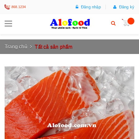
Đăng nhập
Đăng ký
097.868.1234
Trang chủ
Tất cả sản phẩm