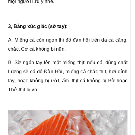
mọi người lưu ý nhé.
3, Bằng xúc giác (sờ tay):
A, Miếng cá còn ngon thì độ đàn hồi trên da cá căng,
chắc. Cơ cá không bị nũn.
B, Sờ ngón tay lên mặt miếng thịt: nếu cá, đúng chất
lượng sẽ có độ Đàn Hồi, miếng cá chắc thịt, hơi dính
tay, hoặc không bị ướt, ẩm. thịt cá không bị Bở hoặc
Thớ thịt bị vỡ