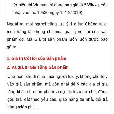
(ở siêu thị Vinmart thì đang bán giá là 535k/kg. cập
nhật vào lúc 19h30 ngày 15/12/2019)
Ngoài ra, mọi người cũng lưu ý 1 điều: Chúng ta đi
mua hàng là không chỉ mua giá trị nội tại của sản
phẩm đó. Mà Giá trị sản phẩm luôn luôn được bao
gồm:
1. Giá trị Cốt lõi của Sản phẩm
2. Và giá trị Gia Tăng Sản phẩm
Cho nên, khi đi mua, mọi người lưu ý, không chỉ để ý
vào giá sản phẩm, mà còn phải để ý các gia trị gia
tăng khác cho sản phẩm ví dụ: dịch vụ sơ chế, đóng
gói, thái cắt theo yêu cầu, giao hàng tại nhà, đổi trả
hàng miễn phí….