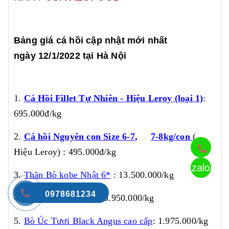
Bảng giá cá hồi cập nhật mới nhất
ngày 12/1/2022 tại Hà Nội
1.
Cá Hồi Fillet Tự Nhiên - Hiệu Leroy (loại 1)
:
695.000đ/kg
2.
Cá hồi Nguyên con Size 6-7
,
7-8kg/con
(
Hiệu Leroy) : 495.000đ/kg
zalo
3.
Thăn Bò kobe Nhật 6*
: 13.500.000/kg
0978681234
4.
Bò Wagyu Nhật A5
: 5.950.000/kg
5.
Bò Úc Tươi Black Angus cao cấp
: 1.975.000/kg