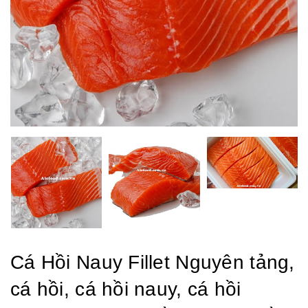
Cá Hồi Nauy Fillet Nguyên tảng,
cá hồi, cá hồi nauy, cá hồi