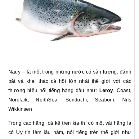
Nauy – là một trong những nước có sản lượng, đánh
bắt và khai thác cá hồi lớn nhất thế giới với các
thương hiệu nổi tiếng hàng đầu như:
Leroy
, Coast,
Nordlark, NorthSea, Sendochi, Seaborn, Nils
Wikkinsen
Trong các hãng cá kể trên kia thì có một vài hãng là
có Uy tín làm lâu năm, nổi tiếng trên thế giới như