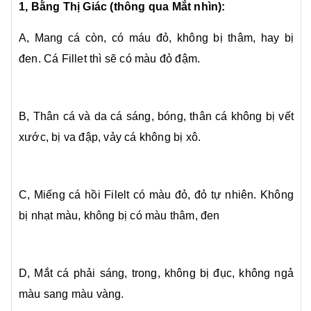
1, Bằng Thị Giác (thông qua Mắt nhìn):
A, Mang cá còn, có máu đỏ, không bị thâm, hay bị
đen. Cá Fillet thì sẽ có màu đỏ đậm.
B, Thân cá và da cá sáng, bóng, thân cá không bị vết
xước, bị va đập, vảy cá không bị xô.
C, Miếng cá hồi Filelt có màu đỏ, đỏ tự nhiên. Không
bị nhạt màu, không bị có màu thâm, đen
D, Mắt cá phải sáng, trong, không bị đục, không ngả
màu sang màu vàng.