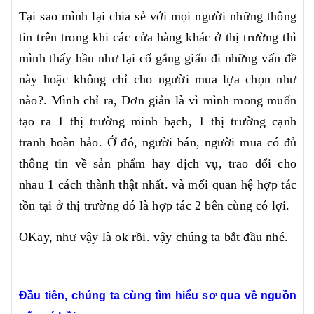
Tại sao mình lại chia sẻ với mọi người những thông
tin trên trong khi các cửa hàng khác ở thị trường thì
mình thấy hầu như lại cố gắng giấu đi những vấn đề
này hoặc không chỉ cho người mua lựa chọn như
nào?. Mình chỉ ra, Đơn giản là vì mình mong muốn
tạo ra 1 thị trường minh bạch, 1 thị trường cạnh
tranh hoàn hảo. Ở đó, người bán, người mua có đủ
thông tin về sản phẩm hay dịch vụ, trao đổi cho
nhau 1 cách thành thật nhất. và mối quan hệ hợp tác
tồn tại ở thị trường đó là hợp tác 2 bên cùng có lợi.
OKay, như vậy là ok rồi. vậy chúng ta bắt đầu nhé.
Đầu tiên, chúng ta cùng tìm hiểu sơ qua về nguồn