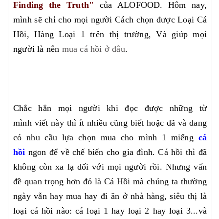
Finding the Truth"
của ALOFOOD. Hôm nay,
mình sẽ chỉ cho mọi người Cách chọn được Loại Cá
Hồi, Hàng Loại 1 trên thị trường, Và giúp mọi
người là nên
mua cá hồi ở đâu
.
Chắc hẳn mọi người khi đọc được những từ
mình viết này thì ít nhiều cũng biết hoặc đã và đang
có nhu cầu lựa chọn mua cho mình 1 miếng
cá
hồi
ngon để về chế biến cho gia đình. Cá hồi thì đã
không còn xa lạ đối với mọi người rồi. Nhưng vấn
đề quan trọng hơn đó là Cá Hồi mà chúng ta thường
ngày vẫn hay mua hay đi ăn ở nhà hàng, siêu thị là
loại cá hồi nào: cá loại 1 hay loại 2 hay loại 3...và