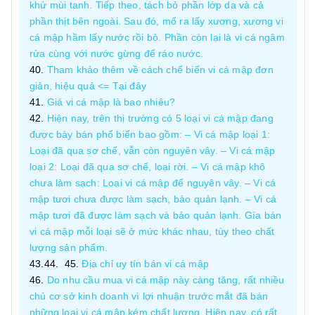
khử mùi tanh. Tiếp theo, tách bỏ phần lớp da và cả
phần thịt bên ngoài. Sau đó, mổ ra lấy xương, xương vi
cá mập hầm lấy nước rồi bỏ. Phần còn lại là vi cá ngâm
rửa cùng với nước gừng để ráo nước.
Tham khảo thêm về cách chế biến vi cá mập đơn
giản, hiệu quả <= Tại đây
Giá vi cá mập là bao nhiêu?
Hiện nay, trên thị trường có 5 loại vi cá mập đang
được bày bán phổ biến bao gồm: – Vi cá mập loại 1:
Loại đã qua sơ chế, vẫn còn nguyên vây. – Vi cá mập
loại 2: Loại đã qua sơ chế, loại rời. – Vi cá mập khô
chưa làm sạch: Loại vi cá mập để nguyên vây. – Vi cá
mập tươi chưa được làm sạch, bảo quản lạnh. – Vi cá
mập tươi đã được làm sạch và bảo quản lạnh. Gía bán
vi cá mập mỗi loại sẽ ở mức khác nhau, tùy theo chất
lượng sản phẩm.
Địa chỉ uy tín bán vi cá mập
Do nhu cầu mua vi cá mập này càng tăng, rất nhiều
chủ cơ sở kinh doanh vì lợi nhuận trước mắt đã bán
những loại vi cá mập kém chất lượng. Hiện nay, có rất