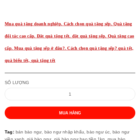
Mua quà tặng doanh nghiệp.
Cách chọn quà tặng sếp.
Quà tặng
đối tác cao cấp.
Đặt quà tặng tết.
đặt quà tặng sếp.
Quà tặng cao
cấp.
Mua quà tặng sếp ở đâu?.
Cách chọn quà tặng sếp? quà tết,
quà biếu tết, quà tặng tết
SỐ LƯỢNG
MUA HÀNG
Tag:
bán bào ngư,
bào ngư nhập khẩu,
bào ngư úc,
bào ngư
viền xanh,
giá bào ngư,
giá bào ngư bao tiền 1kg,
mua bào