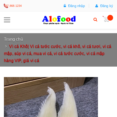
Đăng nhập
Đăng ký
097.868.1234
Trang chủ
Vi cá Khô| Vi cá tước cước, vi cá khô, vi cá tươi, vi cá
mập, súp vi cá, mua vi cá, vi cá tước cước, vi cá mập
hàng VIP, giá vi cá