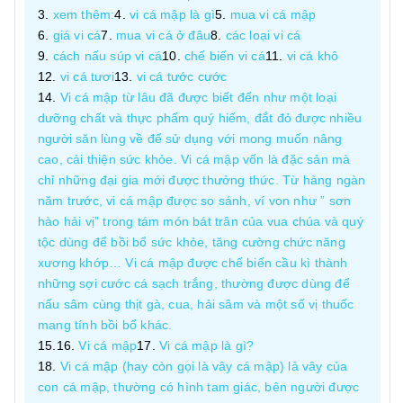
xem thêm:
vi cá mập là gì
mua vi cá mập
giá vi cá
mua vi cá ở đâu
các loại vi cá
cách nấu súp vi cá
chế biến vi cá
vi cá khô
vi cá tươi
vi cá tước cước
Vi cá mập từ lâu đã được biết đến như một loại
dưỡng chất và thực phẩm quý hiếm, đắt đỏ được nhiều
người săn lùng về để sử dụng với mong muốn nâng
cao, cải thiện sức khỏe. Vi cá mập vốn là đặc sản mà
chỉ những đại gia mới được thưởng thức. Từ hàng ngàn
năm trước, vi cá mập được so sánh, ví von như ” sơn
hào hải vị” trong tám món bát trân của vua chúa và quý
tộc dùng để bồi bổ sức khỏe, tăng cường chức năng
xương khớp… Vi cá mập được chế biến cầu kì thành
những sợi cước cá sạch trắng, thường được dùng để
nấu sâm cùng thịt gà, cua, hải sâm và một số vị thuốc
mang tính bồi bổ khác.
Vi cá mập
Vi cá mập là gì?
Vi cá mập (hay còn gọi là vây cá mập) là vây của
con cá mập, thường có hình tam giác, bên người được