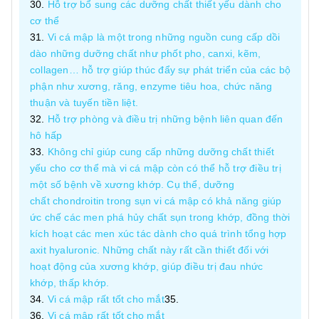
Hỗ trợ bổ sung các dưỡng chất thiết yếu dành cho
cơ thể
Vi cá mập là một trong những nguồn cung cấp dồi
dào những dưỡng chất như phốt pho, canxi, kẽm,
collagen… hỗ trợ giúp thúc đẩy sự phát triển của các bộ
phận như xương, răng, enzyme tiêu hoa, chức năng
thuận và tuyến tiền liệt.
Hỗ trợ phòng và điều trị những bệnh liên quan đến
hô hấp
Không chỉ giúp cung cấp những dưỡng chất thiết
yếu cho cơ thể mà vi cá mập còn có thể hỗ trợ điều trị
một số bệnh về xương khớp. Cụ thể, dưỡng
chất chondroitin trong sụn vi cá mập có khả năng giúp
ức chế các men phá hủy chất sụn trong khớp, đồng thời
kích hoạt các men xúc tác dành cho quá trình tổng hợp
axit hyaluronic. Những chất này rất cần thiết đối với
hoạt động của xương khớp, giúp điều trị đau nhức
khớp, thấp khớp.
Vi cá mập rất tốt cho mắt
Vi cá mập rất tốt cho mắt