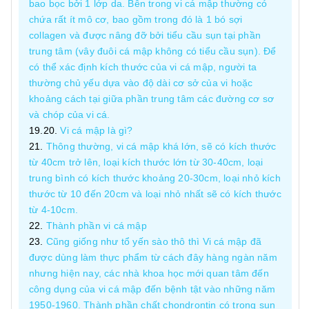
bao bọc bởi 1 lớp da. Bên trong vi cá mập thường có
chứa rất ít mô cơ, bao gồm trong đó là 1 bó sợi
collagen và được nâng đỡ bởi tiểu cầu sụn tại phần
trung tâm (vây đuôi cá mập không có tiểu cầu sụn). Để
có thể xác định kích thước của vi cá mập, người ta
thường chủ yếu dựa vào độ dài cơ sở của vi hoặc
khoảng cách tại giữa phần trung tâm các đường cơ sơ
và chóp của vi cá.
Vi cá mập là gì?
Thông thường, vi cá mập khá lớn, sẽ có kích thước
từ 40cm trở lên, loại kích thước lớn từ 30-40cm, loại
trung bình có kích thước khoảng 20-30cm, loại nhỏ kích
thước từ 10 đến 20cm và loại nhỏ nhất sẽ có kích thước
từ 4-10cm.
Thành phần vi cá mập
Cũng giống như tổ yến sào thô thì Vi cá mập đã
được dùng làm thực phẩm từ cách đây hàng ngàn năm
nhưng hiện nay, các nhà khoa học mới quan tâm đến
công dụng của vi cá mập đến bệnh tật vào những năm
1950-1960. Thành phần chất chondrontin có trong sụn