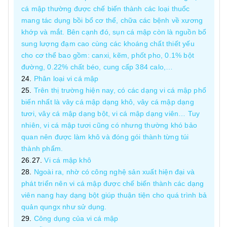
cá mập thường được chế biến thành các loại thuốc
mang tác dụng bồi bổ cơ thể, chữa các bệnh về xương
khớp và mắt. Bên cạnh đó, sụn cá mập còn là nguồn bổ
sung lượng đạm cao cùng các khoáng chất thiết yếu
cho cơ thể bao gồm: canxi, kẽm, phốt pho, 0.1% bột
đường, 0.22% chất béo, cung cấp 384 calo,…
Phân loại vi cá mập
Trên thị trường hiện nay, có các dạng vi cá mập phổ
biến nhất là vây cá mập dạng khô, vây cá mập dạng
tươi, vây cá mập dạng bột, vi cá mập dạng viên… Tuy
nhiên, vi cá mập tươi cũng có nhưng thường khó bảo
quan nên được làm khô và đóng gói thành từng túi
thành phẩm.
Vi cá mập khô
Ngoài ra, nhờ có công nghệ sản xuất hiện đại và
phát triển nên vi cá mập được chế biến thành các dạng
viên nang hay dạng bột giúp thuận tiện cho quá trình bả
quản qungx như sử dụng.
Công dụng của vi cá mập