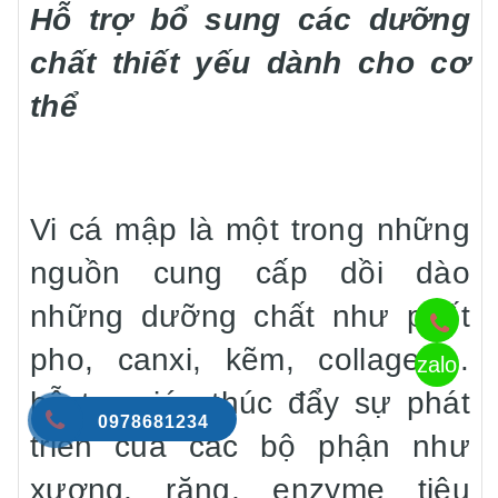
Hỗ trợ bổ sung các dưỡng
chất thiết yếu dành cho cơ
thể
Vi cá mập là một trong những
nguồn cung cấp dồi dào
những dưỡng chất như phốt
pho, canxi, kẽm, collagen…
zalo
hỗ trợ giúp thúc đẩy sự phát
0978681234
triển của các bộ phận như
xương, răng, enzyme tiêu