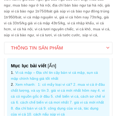
ngư,
mua bào ngư ở hà nội,
địa chỉ bán bào ngư tại hà nội,
giá
súp vi cá bào ngư 1tr750/bát giá súp vi cá bào ngư đông trùng
1tr950/bát,
vi cá mập nguyên vi,
giá vi cá hôm nay 73tr/kg,
giá
vi cá 33tr5/kg giá vi cá mập 43tr5/kg,
vi cá nhập khẩu,
vi cá
hcm,
vi cá hà nội,
vi cá tươi nguyên chiếc,
vi cá khô,
mua vi cá,
súp vi cá bào ngư,
vi cá tươi,
vi cá tước cước,
súp vi cá,
THÔNG TIN SẢN PHẨM
Mục lục bài viết
[
Ẩn
]
Vi cá mập – Địa chỉ tin cậy bán vi cá mập, sụn cá
mập chính hãng giá tốt nhất
Xem nhanh: 1: có mấy loại vi cá? 2. mua vi cá ở đâu
chất lượng, và uy tín 3. giá vi cá mới nhất hôm nay 4. vi
cá có nguồn gốc ở đâu 5. chế biến vi cá, cách sơ chế vi
cá 6. cách chế biến vi cá mơi nhất 7. giá vi cá mới nhất
8. địa chỉ bán vi cá 9. công dụng của vi cá, tác dụng
của vi cá 10. cách nấu súp vi cá