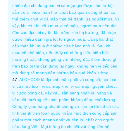
nhiều địa chỉ đang bán vi cá mập giả được làm từ bột
sắn trộn, nhựa, hàn the, chất bảo quản cùng nhau, có
thể thêm chút vi cá mập thật để đánh lừa người mua. Vì
vậy, khi có nhu cầu mua vi cá mập, người mua nên tìm
đến các địa chỉ uy tín lâu năm trên thị trường, đã nhận
được nhiều đánh giá tốt từ người mua. Cần phải thật
cẩn thận khi mua ở những cửa hàng nhỏ lẻ. Sau khi
mua về chế biến, nếu thấy có những biểu hiện bất
thường hoặc không giống với những đặc điểm được ghi
trên bao bì thì cần dừng lại ngay, không nên vì tiếc tiền
mà dùng sẽ mang đến những hậu quả khôn lường.
ALOFOOD là địa chỉ phân phối và cung cấp cá loại
vi cá mập tươi, vi cá mập khô, vi cá mập nguyên chiếc,
vi cước bông cá, vây cá…sẵn sàng nhận lại hàng và
tiền bồi thường nếu sản phẩm không đúng chất lượng.
Công ty giao hàng nhanh chóng và tiện lợi tới tất cả các
tỉnh thành trên toàn quốc nhằm mục đích cung cấp sản
phẩm một cách nhanh nhất và tiện lợi nhất cho người
tiêu dùng Việt. Mọi thông tin chi tiết vui lòng liên hệ