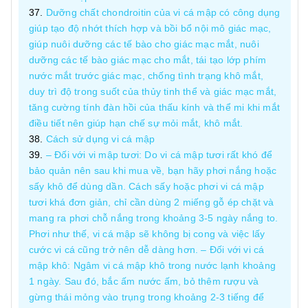
Dưỡng chất chondroitin của vi cá mập có công dụng
giúp tạo độ nhớt thích hợp và bồi bổ nội mô giác mạc,
giúp nuôi dưỡng các tế bào cho giác mạc mắt, nuôi
dưỡng các tế bào giác mạc cho mắt, tái tạo lớp phím
nước mắt trước giác mạc, chống tình trạng khô mắt,
duy trì độ trong suốt của thủy tinh thể và giác mạc mắt,
tăng cường tính đàn hồi của thấu kính và thể mi khi mắt
điều tiết nên giúp hạn chế sự mỏi mắt, khô mắt.
Cách sử dụng vi cá mập
– Đối với vi mập tươi: Do vi cá mập tươi rất khó để
bảo quản nên sau khi mua về, bạn hãy phơi nắng hoặc
sấy khô để dùng dần. Cách sấy hoặc phơi vi cá mập
tươi khá đơn giản, chỉ cần dùng 2 miếng gỗ ép chặt và
mang ra phơi chỗ nắng trong khoảng 3-5 ngày nắng to.
Phơi như thế, vi cá mập sẽ không bị cong và việc lấy
cước vi cá cũng trở nên dễ dàng hơn. – Đối với vi cá
mập khô: Ngâm vi cá mập khô trong nước lạnh khoảng
1 ngày. Sau đó, bắc ấm nước ấm, bỏ thêm rượu và
gừng thái mỏng vào trụng trong khoảng 2-3 tiếng để