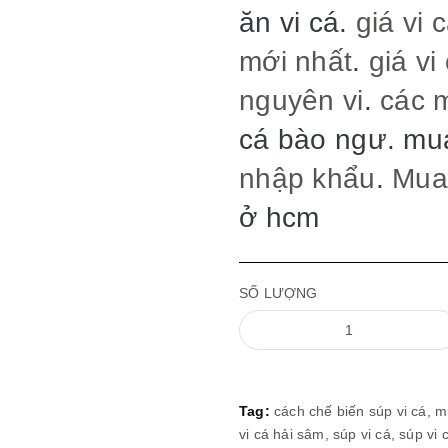
ăn vi cá.
giá vi 
mới nhất
.
giá vi
nguyên vi
.
các 
cá bào ngư. mua
nhập khẩu
.
Mua 
ở hcm
SỐ LƯỢNG
Tag:
cách chế biến súp vi cá,
m
vi cá hải sâm,
súp vi cá,
súp vi 