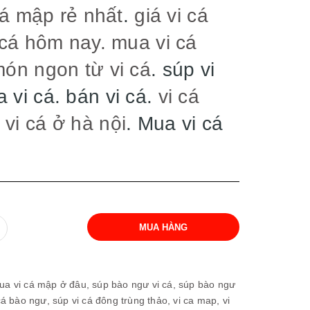
cá mập rẻ nhất
.
giá vi cá
 cá hôm nay.
mua vi cá
món ngon từ vi cá
. súp vi
 vi cá. bán vi cá.
vi cá
vi cá ở hà nội
. Mua vi cá
MUA HÀNG
ua vi cá mập ở đâu,
súp bào ngư vi cá,
súp bào ngư
cá bào ngư,
súp vi cá đông trùng thảo,
vi ca map,
vi