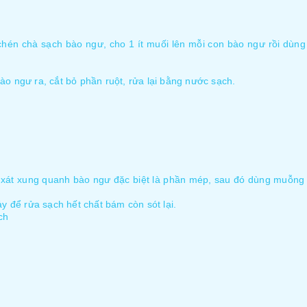
hén chà sạch bào ngư, cho 1 ít muối lên mỗi con bào ngư rồi dùng
o ngư ra, cắt bỏ phần ruột, rửa lại bằng nước sạch.
 xát xung quanh bào ngư đặc biệt là phần mép, sau đó dùng muỗng n
y để rửa sạch hết chất bám còn sót lại.
ch