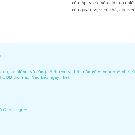
cá mập,
vi cá mập giá bao nhiê
cá nguyên vi,
vi cá khô,
giá vi c
m.
on, lạ miệng, vô cùng bổ dưỡng và hấp dẫn có vị ngọt nhè nhẹ của
OFOOD thôi nào. Vào bếp ngay nhé!
cá Cho 2 người