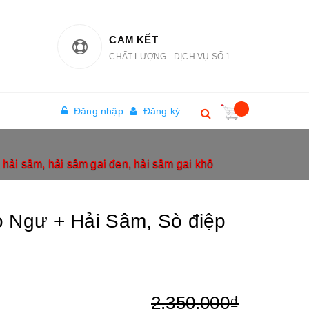
CAM KẾT
CHẤT LƯỢNG - DỊCH VỤ SỐ 1
Đăng nhập
Đăng ký
 hải sâm, hải sâm gai đen, hải sâm gai khô
o Ngư + Hải Sâm, Sò điệp
2.350.000₫