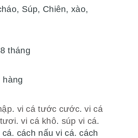
háo, Súp, Chiên, xào,
8 tháng
 hàng
mập
.
vi cá tước cước
.
vi cá
 tươi
.
vi cá khô
.
súp vi cá
.
 cá. cách nấu vi cá. cách