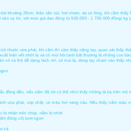
 dài khoảng 20cm, thân sần sùi, hơi nhám, da có lông, khi cầm thấy 
sản uy tín, với mức giá dao động từ 500.000 - 1.700.000 đồng/ kg (
 thước vừa phải, khi cầm thì cảm thấy nặng tay, quan sát thấy thịt
xuất hiện vết nhớt lạ và có mùi hôi tanh bất thường là những con b
vỏ và thịt dễ dàng tách rời, có mùi lạ, dùng tay chạm vào thấy nh
ngon
 đồng đều, nếu nấm đã nở có thể nhìn thấy những lá tia trên mũ n
ánh vừa phải, cúp chặt, có màu hơi vàng nâu. Nếu thấy nấm màu n
 bị nhăn trên chóp, nấm bị nhớt.
ấm đông cô) tươi ngon
vi cá