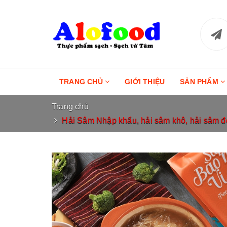
TRANG CHỦ
GIỚI THIỆU
SẢN PHẨM
Trang chủ
Hải Sâm Nhập khẩu, hải sâm khô, hải sâm đen