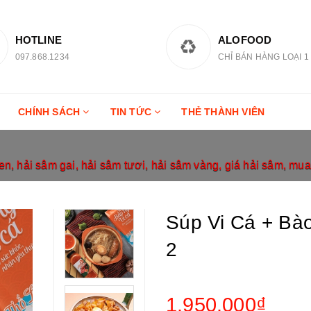
HOTLINE
ALOFOOD
097.868.1234
CHỈ BÁN HÀNG LOẠI 1
CHÍNH SÁCH
TIN TỨC
THẺ THÀNH VIÊN
, hải sâm gai, hải sâm tươi, hải sâm vàng, giá hải sâm, mua
Súp Vi Cá + Bà
2
1.950.000₫