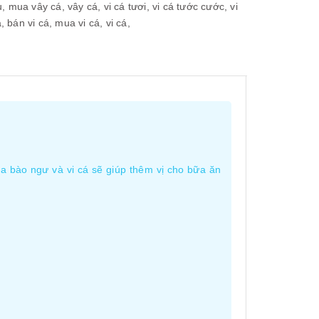
u,
mua vây cá,
vây cá,
vi cá tươi,
vi cá tước cước,
vi
á,
bán vi cá,
mua vi cá,
vi cá,
 bào ngư và vi cá sẽ giúp thêm vị cho bữa ăn