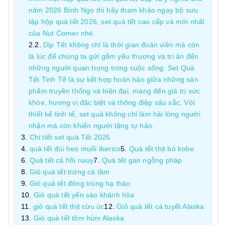
năm 2026 Bính Ngọ thì hãy tham khảo ngay bộ sưu
tập hộp quà tết 2026, set quà tết cao cấp và mới nhất
của Nut Corner nhé.
Dịp Tết không chỉ là thời gian đoàn viên mà còn
là lúc để chúng ta gửi gắm yêu thương và tri ân đến
những người quan trọng trong cuộc sống. Set Quà
Tết Tinh Tế là sự kết hợp hoàn hảo giữa những sản
phẩm truyền thống và hiện đại, mang đến giá trị sức
khỏe, hương vị đặc biệt và thông điệp sâu sắc. Với
thiết kế tinh tế, set quà không chỉ làm hài lòng người
nhận mà còn khiến người tặng tự hào.
Chi tiết set quà Tết 2026
quà tết đùi heo muối iberico
Quà tết thịt bò kobe
Quà tết cá hồi nauy
Quà tết gan ngỗng pháp
Giỏ quà tết trứng cá tầm
Giỏ quà tết đông trùng hạ thảo
Giỏ quà tết yến sào khánh hòa
giỏ quà tết thịt cừu úc
Giỏ quà tết cá tuyết Alaska
Giỏ quà tết tôm hùm Alaska