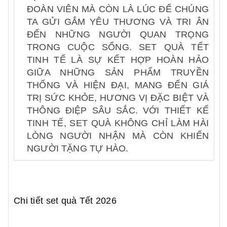
ĐOÀN VIÊN MÀ CÒN LÀ LÚC ĐỂ CHÚNG
TA GỬI GẮM YÊU THƯƠNG VÀ TRI ÂN
ĐẾN NHỮNG NGƯỜI QUAN TRỌNG
TRONG CUỘC SỐNG. SET QUÀ TẾT
TINH TẾ LÀ SỰ KẾT HỢP HOÀN HẢO
GIỮA NHỮNG SẢN PHẨM TRUYỀN
THỐNG VÀ HIỆN ĐẠI, MANG ĐẾN GIÁ
TRỊ SỨC KHỎE, HƯƠNG VỊ ĐẶC BIỆT VÀ
THÔNG ĐIỆP SÂU SẮC. VỚI THIẾT KẾ
TINH TẾ, SET QUÀ KHÔNG CHỈ LÀM HÀI
LÒNG NGƯỜI NHẬN MÀ CÒN KHIẾN
NGƯỜI TẶNG TỰ HÀO.
Chi tiết set quà Tết 2026