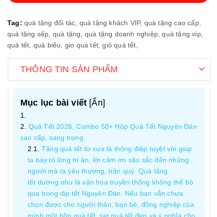
Tag:
quà tặng đối tác,
quà tặng khách VIP,
quà tặng cao cấp,
quà tặng sếp,
quà tặng,
quà tặng doanh nghiệp,
quà tặng vip,
quà tết,
quà biếu,
gio quà tết,
giỏ quà tết,
THÔNG TIN SẢN PHẨM
Mục lục bài viết
[
Ẩn
]
Quà Tết 2026, Combo 50+ Hộp Quà Tết Nguyên Đán
cao cấp, sang trọng
Tặng quà tết từ xưa là thông điệp tuyệt vời giúp
ta bày tỏ lòng tri ân, lời cảm ơn sâu sắc đến những
người mà ta yêu thương, trân quý. Quà tặng
tết dường như là văn hóa truyền thống không thể bỏ
qua trong dịp tết Nguyên Đán. Nếu bạn vẫn chưa
chọn được cho người thân, bạn bè, đồng nghiệp của
mình một hộp quà tết, set quà tết đẹp và ý nghĩa cho