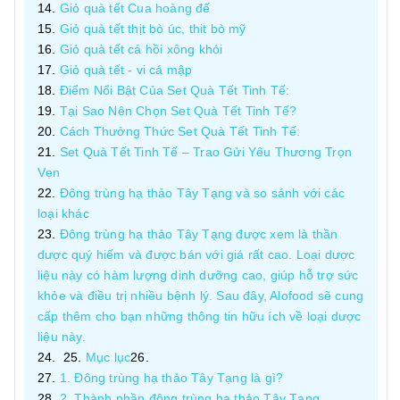
Giỏ quà tết Cua hoàng đế
Giỏ quà tết thịt bò úc, thit bò mỹ
Giỏ quà tết cá hồi xông khói
Giỏ quà tết - vi cá mập
Điểm Nổi Bật Của Set Quà Tết Tinh Tế:
Tại Sao Nên Chọn Set Quà Tết Tinh Tế?
Cách Thưởng Thức Set Quà Tết Tinh Tế:
Set Quà Tết Tinh Tế – Trao Gửi Yêu Thương Trọn
Vẹn
Đông trùng hạ thảo Tây Tạng và so sánh với các
loại khác
Đông trùng hạ thảo Tây Tạng được xem là thần
dược quý hiếm và được bán với giá rất cao. Loại dược
liệu này có hàm lượng dinh dưỡng cao, giúp hỗ trợ sức
khỏe và điều trị nhiều bệnh lý. Sau đây, Alofood sẽ cung
cấp thêm cho bạn những thông tin hữu ích về loại dược
liệu này.
Mục lục
1. Đông trùng hạ thảo Tây Tạng là gì?
2. Thành phần đông trùng hạ thảo Tây Tạng