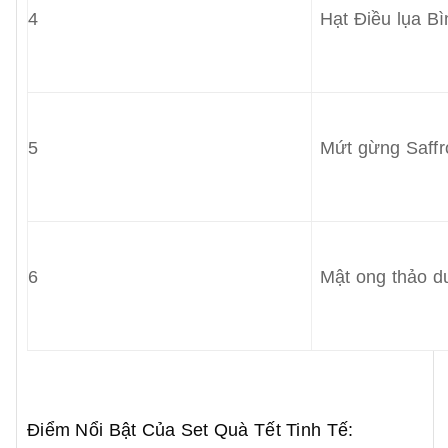
4
Hạt Điều lụa B
5
Mứt gừng Saffr
6
Mật ong thảo 
Điểm Nổi Bật Của Set Quà Tết Tinh Tế: