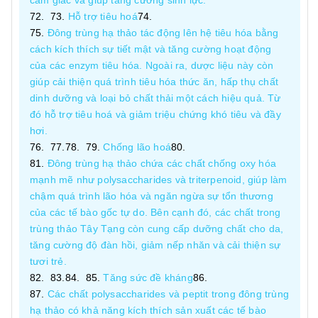
cảm giác và giúp tăng cường sinh lực.
Hỗ trợ tiêu hoá
Đông trùng hạ thảo tác động lên hệ tiêu hóa bằng
cách kích thích sự tiết mật và tăng cường hoạt động
của các enzym tiêu hóa. Ngoài ra, dược liệu này còn
giúp cải thiện quá trình tiêu hóa thức ăn, hấp thụ chất
dinh dưỡng và loại bỏ chất thải một cách hiệu quả. Từ
đó hỗ trợ tiêu hoá và giảm triệu chứng khó tiêu và đầy
hơi.
Chống lão hoá
Đông trùng hạ thảo chứa các chất chống oxy hóa
mạnh mẽ như polysaccharides và triterpenoid, giúp làm
chậm quá trình lão hóa và ngăn ngừa sự tổn thương
của các tế bào gốc tự do. Bên cạnh đó, các chất trong
trùng thảo Tây Tạng còn cung cấp dưỡng chất cho da,
tăng cường độ đàn hồi, giảm nếp nhăn và cải thiện sự
tươi trẻ.
Tăng sức đề kháng
Các chất polysaccharides và peptit trong đông trùng
hạ thảo có khả năng kích thích sản xuất các tế bào