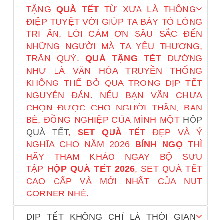
TẶNG
QUÀ TẾT
TỪ XƯA LÀ THÔNG
ĐIỆP TUYỆT VỜI GIÚP TA BÀY TỎ LÒNG
TRI ÂN, LỜI CẢM ƠN SÂU SẮC ĐẾN
NHỮNG NGƯỜI MÀ TA YÊU THƯƠNG,
TRÂN QUÝ.
QUÀ TẶNG TẾT
DƯỜNG
NHƯ LÀ VĂN HÓA TRUYỀN THỐNG
KHÔNG THỂ BỎ QUA TRONG DỊP TẾT
NGUYÊN ĐÁN. NẾU BẠN VẪN CHƯA
CHỌN ĐƯỢC CHO NGƯỜI THÂN, BẠN
BÈ, ĐỒNG NGHIỆP CỦA MÌNH MỘT
HỘP
QUÀ TẾT
,
SET QUÀ TẾT
ĐẸP VÀ Ý
NGHĨA CHO NĂM 2026
BÍNH NGỌ
THÌ
HÃY THAM KHẢO NGAY BỘ SƯU
TẬP
HỘP QUÀ TẾT
2026
, SET QUÀ TẾT
CAO CẤP VÀ MỚI NHẤT CỦA NUT
CORNER NHÉ.
DỊP TẾT KHÔNG CHỈ LÀ THỜI GIAN