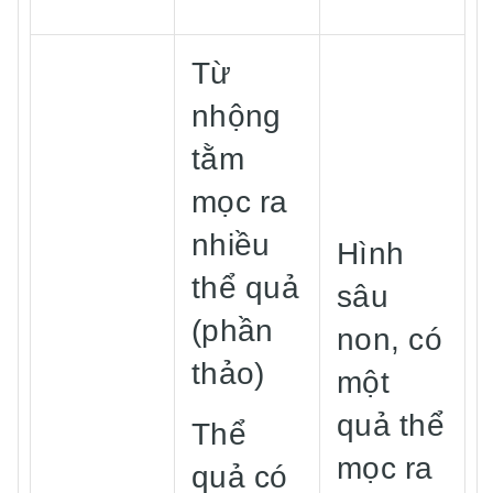
Từ
nhộng
tằm
mọc ra
nhiều
Hình
thể quả
sâu
(phần
non, có
thảo)
một
quả thể
Thể
mọc ra
quả có