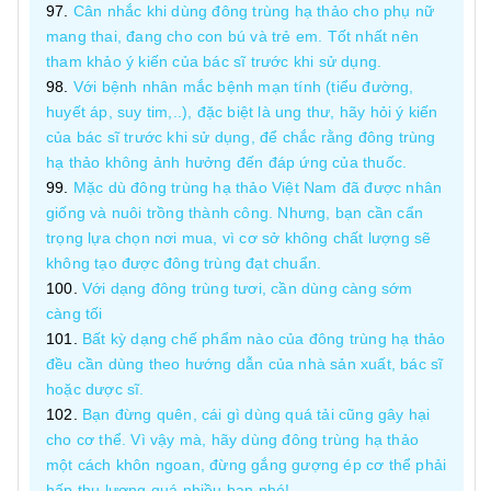
Cân nhắc khi dùng đông trùng hạ thảo cho phụ nữ
mang thai, đang cho con bú và trẻ em. Tốt nhất nên
tham khảo ý kiến của bác sĩ trước khi sử dụng.
Với bệnh nhân mắc bệnh mạn tính (tiểu đường,
huyết áp, suy tim,..), đặc biệt là ung thư, hãy hỏi ý kiến
của bác sĩ trước khi sử dụng, để chắc rằng đông trùng
hạ thảo không ảnh hưởng đến đáp ứng của thuốc.
Mặc dù đông trùng hạ thảo Việt Nam đã được nhân
giống và nuôi trồng thành công. Nhưng, bạn cần cẩn
trọng lựa chọn nơi mua, vì cơ sở không chất lượng sẽ
không tạo được đông trùng đạt chuẩn.
Với dạng đông trùng tươi, cần dùng càng sớm
càng tối
Bất kỳ dạng chế phẩm nào của đông trùng hạ thảo
đều cần dùng theo hướng dẫn của nhà sản xuất, bác sĩ
hoặc dược sĩ.
Bạn đừng quên, cái gì dùng quá tải cũng gây hại
cho cơ thể. Vì vậy mà, hãy dùng đông trùng hạ thảo
một cách khôn ngoan, đừng gắng gượng ép cơ thể phải
hấp thu lượng quá nhiều bạn nhé!