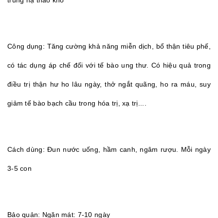
trùng hạ thảo khô
Công dụng: Tăng cường khả năng miễn dịch, bổ thận tiêu phế,
có tác dụng áp chế đối với tế bào ung thư. Có hiệu quả trong
điều trị thận hư ho lâu ngày, thở ngắt quãng, ho ra máu, suy
giảm tế bào bạch cầu trong hóa trị, xạ trị....
Cách dùng: Đun nước uống, hầm canh, ngâm rượu. Mỗi ngày
3-5 con
Bảo quản: Ngăn mát: 7-10 ngày