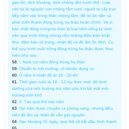
gạo lứt, dịch khoáng, dịch nhộng tằm tươi/ khô. Loại
còn lại là nguyên con nhộng tằm tươi, người ta cấy trực
tiếp nấm vào trong thân nhộng tằm, để nó ăn dần và
phát triển thành đông trùng hạ thảo hoàn chỉnh. Và vì
bản chất đông trùng hạ thảo là loại nấm sống ký sinh,
nên quá trình trồng chúng cần những điều kiện khắt
khe, đảm bảo vô trùng, nhiệt độ và độ ẩm ổn định. Cụ
thể quy trình nuôi trồng đông trùng hạ thảo được thực
hiện như sau:
I. Nuôi sợi nấm đông trùng hạ thảo:
Chuẩn bị môi trường, vô khuẩn dụng cụ.
Ủ nấm ở nhiệt độ từ 18 - 22 độ.
Thời gian nuôi từ 10 - 12 tùy theo mức độ dinh
dưỡng của môi trường mà nấm phù kín bề mặt môi
trường sinh khố
II. Tạo quả thể của nấm
Sợi nấm được chuyển ra phòng sáng, nhưng điều
kiện độ ẩm và nhiệt độ vẫn giữ nguyên.
Sau khoảng 15 ngày, quả thể sẽ bắt đầu hình thành