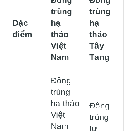
Đông
Đông
trùng
trùng
Đặc
hạ
hạ
điểm
thảo
thảo
Việt
Tây
Nam
Tạng
Đông
trùng
hạ thảo
Đông
Việt
trùng
Nam
tự