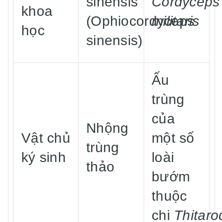
sinensis
Cordyceps
khoa
(Ophiocordyceps
militaris
học
sinensis)
Ấu
trùng
của
Nhộng
Vật chủ
một số
trùng
ký sinh
loài
thảo
bướm
thuộc
chi
Thitaro