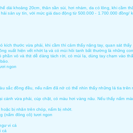
thể dài khoảng 20cm, thân sần sùi, hơi nhám, da có lông, khi cầm th
ải sản uy tín, với mức giá dao động từ 500.000 - 1.700.000 đồng/ k
ích thước vừa phải, khi cầm thì cảm thấy nặng tay, quan sát thấy t
ông xuất hiện vết nhớt lạ và có mùi hôi tanh bất thường là những c
hần vỏ và thịt dễ dàng tách rời, có mùi lạ, dùng tay chạm vào thấ
 bảo.
ươi ngon
 sắc đồng đều, nếu nấm đã nở có thể nhìn thấy những lá tia trên 
ại cánh vừa phải, cúp chặt, có màu hơi vàng nâu. Nếu thấy nấm mà
hoặc bị nhăn trên chóp, nấm bị nhớt.
g (nấm đông cô) tươi ngon
ngư vi cá
i cá