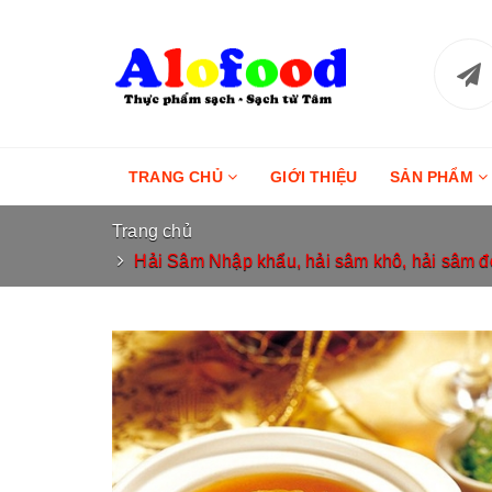
TRANG CHỦ
GIỚI THIỆU
SẢN PHẨM
Trang chủ
Hải Sâm Nhập khẩu, hải sâm khô, hải sâm đen