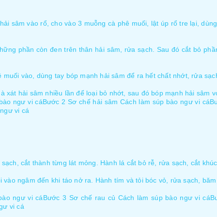
 hải sâm vào rổ, cho vào 3 muỗng cà phê muối, lật úp rổ tre lại, dùn
hững phần còn đen trên thân hải sâm, rửa sạch. Sau đó cắt bỏ phần
 muối vào, dùng tay bóp mạnh hải sâm để ra hết chất nhớt, rửa sạc
 xát hải sâm nhiều lần để loại bỏ nhớt, sau đó bóp mạnh hải sâm vớ
bào ngư vi cáBước 2 Sơ chế hải sâm Cách làm súp bào ngư vi cáB
ngư vi cá
sạch, cắt thành từng lát mỏng. Hành lá cắt bỏ rễ, rửa sạch, cắt khúc
i vào ngâm đến khi táo nở ra. Hành tím và tỏi bóc vỏ, rửa sạch, bă
bào ngư vi cáBước 3 Sơ chế rau củ Cách làm súp bào ngư vi cáB
gư vi cá