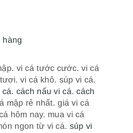
 hàng
mập
.
vi cá tước cước
.
vi cá
 tươi
.
vi cá khô
.
súp vi cá
.
 cá. cách nấu vi cá. cách
cá mập rẻ nhất
.
giá vi cá
 cá hôm nay.
mua vi cá
món ngon từ vi cá
. súp vi