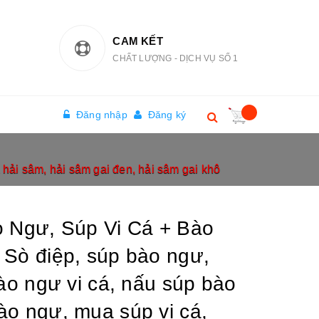
CAM KẾT
CHẤT LƯỢNG - DỊCH VỤ SỐ 1
Đăng nhập
Đăng ký
 hải sâm, hải sâm gai đen, hải sâm gai khô
o Ngư, Súp Vi Cá + Bào
 Sò điệp, súp bào ngư,
bào ngư vi cá, nấu súp bào
o ngư, mua súp vi cá,