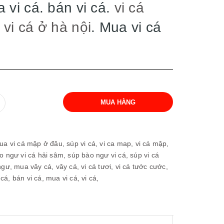
 vi cá. bán vi cá.
vi cá
vi cá ở hà nội
. Mua vi cá
MUA HÀNG
ua vi cá mập ở đâu,
súp vi cá,
vi ca map,
vi cá mập,
o ngư vi cá hải sâm,
súp bào ngư vi cá,
súp vi cá
 ngư,
mua vây cá,
vây cá,
vi cá tươi,
vi cá tước cước,
 cá,
bán vi cá,
mua vi cá,
vi cá,