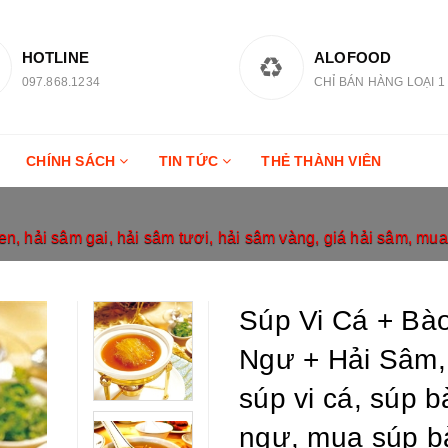
HOTLINE
ALOFOOD
097.868.1234
CHỈ BÁN HÀNG LOẠI 1
CHÍNH SÁCH
TIN TỨC
THẺ THÀNH VIÊN
, hải sâm gai, hải sâm tươi, hải sâm vàng, giá hải sâm, mua
Súp Vi Cá + Bà
Ngư + Hải Sâm,
súp vi cá, súp 
ngư, mua súp bà