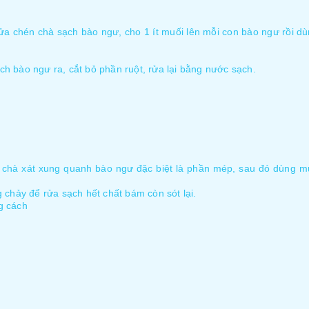
a chén chà sạch bào ngư, cho 1 ít muối lên mỗi con bào ngư rồi dù
h bào ngư ra, cắt bỏ phần ruột, rửa lại bằng nước sạch.
 chà xát xung quanh bào ngư đặc biệt là phần mép, sau đó dùng mu
g chảy để rửa sạch hết chất bám còn sót lại.
g cách