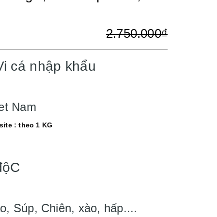
2.750.000₫
Vi cá nhập khẩu
iet Nam
site : theo 1 KG
độC
, Súp, Chiên, xào, hấp....