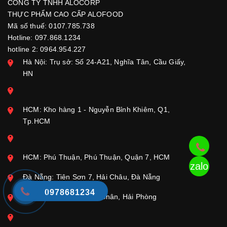
CÔNG TY TNHH ALOCORP
THỰC PHẨM CAO CẤP ALOFOOD
Mã số thuế: 0107.785.738
Hotline: 097.868.1234
hotline 2: 0964.954.227
Hà Nội: Trụ sở: Số 24-A21, Nghĩa Tân, Cầu Giấy,
HN
HCM: Kho hàng 1 - Nguyễn Bỉnh Khiêm, Q1,
Tp.HCM
HCM: Phú Thuận, Phú Thuận, Quận 7, HCM
zalo
Đà Nẵng: Tiên Sơn 7, Hải Châu, Đà Nẵng
0978681234
Hải phòng: An Biên, Lê Chân, Hải Phòng