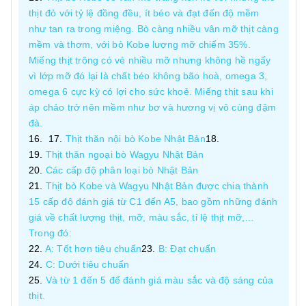
thịt đỏ với tỷ lệ đồng đều, ít béo và đạt đến độ mềm
như tan ra trong miệng. Bò càng nhiều vân mỡ thịt càng
mềm và thơm, với bò Kobe lượng mỡ chiếm 35%.
Miếng thịt trông có vẻ nhiều mỡ nhưng không hề ngấy
vì lớp mỡ đó lại là chất béo không bão hoà, omega 3,
omega 6 cực kỳ có lợi cho sức khoẻ. Miếng thịt sau khi
áp chảo trở nên mềm như bơ và hương vị vô cùng đậm
đà.
Thịt thăn nội bò Kobe Nhật Bản
Thịt thăn ngoại bò Wagyu Nhật Bản
Các cấp độ phân loại bò Nhật Bản
Thịt bò Kobe và Wagyu Nhật Bản được chia thành
15 cấp độ đánh giá từ C1 đến A5, bao gồm những đánh
giá về chất lượng thịt, mỡ, màu sắc, tỉ lệ thịt mỡ,…
Trong đó:
A: Tốt hơn tiêu chuẩn
B: Đạt chuẩn
C: Dưới tiêu chuẩn
Và từ 1 đến 5 để đánh giá màu sắc và độ sáng của
thịt.