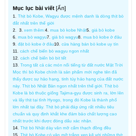
Mục lục bài viết
[
Ẩn
]
Thịt bò Kobe, Wagyu được mệnh danh là dòng thịt bò
đắt nhất trên thế giới
xem thêm:
mua bò kobe Nhật
giá bò kobe
mua bò wagyu
giá bò wagyu
mua bò kobe ở đâu
đặt bò kobe ở đâu
cửa hàng bán bò kobe uy tín
cách chế biến bò wagyu ngon nhất
cách chế biến bò bit tết
Trong tất cả các món nổi tiếng từ đất nước Mặt Trời
Mọc thì bò Kobe chính là sản phẩm mới nghe tên đã
thấy được sự hảo hạng, tinh túy hảo hạng của đất nước
này. Thịt bò Nhật Bản ngon nhất trên thế giới. Thịt bò
Kobe là bò thuộc giống Tajima-gyu được sinh ra, lớn lên
và lấy thịt tại tỉnh Hyogo, trong đó Kobe là thành phố
lớn nhất tại đây. Thịt bò phải đáp ứng rất nhiều tiêu
chuẩn và quy định khắt khe đảm bảo chất lượng cao
nhất trước khi được đóng dấu xác nhận.
Thịt bò Nhật dày vân mỡ cẩm thạch đồng đều
Thịt bò Kobe có vân mỡ trắng xen kẽ với những thớ