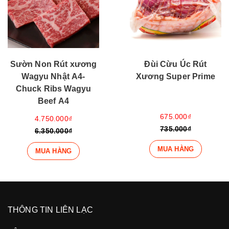
Sườn Non Rút xương
Đùi Cừu Úc Rút
Wagyu Nhật A4-
Xương Super Prime
Chuck Ribs Wagyu
Beef A4
675.000₫
4.750.000₫
735.000₫
6.350.000₫
MUA HÀNG
MUA HÀNG
THÔNG TIN LIÊN LẠC