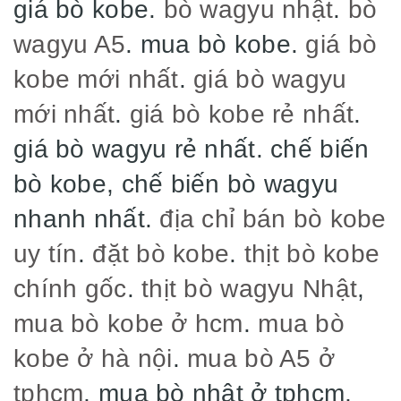
giá bò kobe.
bò wagyu nhật
.
bò
wagyu A5
. mua bò kobe.
giá bò
kobe mới nhất
.
giá bò wagyu
mới nhất
.
giá bò kobe rẻ nhất
.
giá bò wagyu rẻ nhất. chế biến
bò kobe, chế biến bò wagyu
nhanh nhất.
địa chỉ bán bò kobe
uy tín
.
đặt bò kobe
.
thịt bò kobe
chính gốc
.
thịt bò wagyu Nhật
,
mua bò kobe ở hcm
.
mua bò
kobe ở hà nội
.
mua bò A5 ở
tphcm
, mua bò nhật ở tphcm,