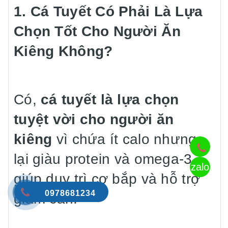
1. Cá Tuyết Có Phải Là Lựa
Chọn Tốt Cho Người Ăn
Kiêng Không?
Có,
cá tuyết là lựa chọn
tuyệt vời cho người ăn
kiêng
vì chứa ít calo nhưng
lại giàu protein và omega-3,
zalo
giúp duy trì cơ bắp và hỗ trợ
0978681234
giảm cân.