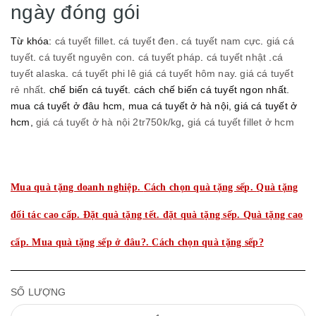
ngày đóng gói
Từ khóa:
cá tuyết fillet
.
cá tuyết đen
.
cá tuyết nam cực
.
giá cá
tuyết
.
cá tuyết nguyên con
.
cá tuyết pháp
.
cá tuyết nhật
.
cá
tuyết alaska
.
cá tuyết phi lê giá cá tuyết hôm nay
.
giá cá tuyết
rẻ nhất
. chế biến cá tuyết. cách chế biến cá tuyết ngon nhất.
mua cá tuyết ở đâu hcm, mua cá tuyết ở hà nội, giá cá tuyết ở
hcm,
giá cá tuyết ở hà nội 2tr750k/kg
,
giá cá tuyết fillet ở hcm
Mua quà tặng doanh nghiệp.
Cách chọn quà tặng sếp.
Quà tặng
đối tác cao cấp.
Đặt quà tặng tết.
đặt quà tặng sếp.
Quà tặng cao
cấp.
Mua quà tặng sếp ở đâu?.
Cách chọn quà tặng sếp?
SỐ LƯỢNG