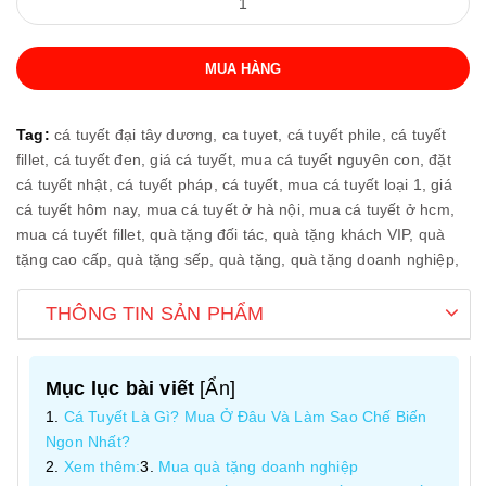
MUA HÀNG
Tag:
cá tuyết đại tây dương,
ca tuyet,
cá tuyết phile,
cá tuyết
fillet,
cá tuyết đen,
giá cá tuyết,
mua cá tuyết nguyên con,
đặt
cá tuyết nhật,
cá tuyết pháp,
cá tuyết,
mua cá tuyết loại 1,
giá
cá tuyết hôm nay,
mua cá tuyết ở hà nội,
mua cá tuyết ở hcm,
mua cá tuyết fillet,
quà tặng đối tác,
quà tặng khách VIP,
quà
tặng cao cấp,
quà tặng sếp,
quà tặng,
quà tặng doanh nghiệp,
THÔNG TIN SẢN PHẨM
Mục lục bài viết
[
Ẩn
]
Cá Tuyết Là Gì? Mua Ở Đâu Và Làm Sao Chế Biến
Ngon Nhất?
Xem thêm:
Mua quà tặng doanh nghiệp