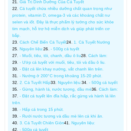
Giá Trị Dinh Dưỡng Của Cá Tuyết
Cá tuyết chứa nhiều dưỡng chất quan trọng như
protein, vitamin D, omega-3 và các khoáng chất nư
selen và iốt. Đây là thực phẩm lý tưởng cho sức khỏe
tim mạch, hỗ trợ hệ miễn dịch và giúp phát triển cơ
bắp.
Cách Chế Biến Cá Tuyết
1. Cá Tuyết Nướng
Nguyên liệu:
- 500g cá tuyết
- Muối, tiêu, tỏi, chanh, dầu ô liu
Cách làm:
- Ướp cá tuyết với muối, tiêu, tỏi và dầu ô liu.
- Đặt cá lên khay nướng, vắt chanh lên trên.
- Nướng ở 200°C trong khoảng 15-20 phút.
2. Cá Tuyết Hấp
Nguyên liệu:
- 500g cá tuyết
- Gừng, hành lá, nước tương, dầu mè
Cách làm:
- Đặt cá tuyết lên đĩa hấp, rắc gừng và hành lá lên
trên.
- Hấp cá trong 15 phút.
- Rưới nước tương và dầu mè lên cá khi ăn.
3. Cá Tuyết Chiên Giòn
Nguyên liệu:
- 500g cá tuyết