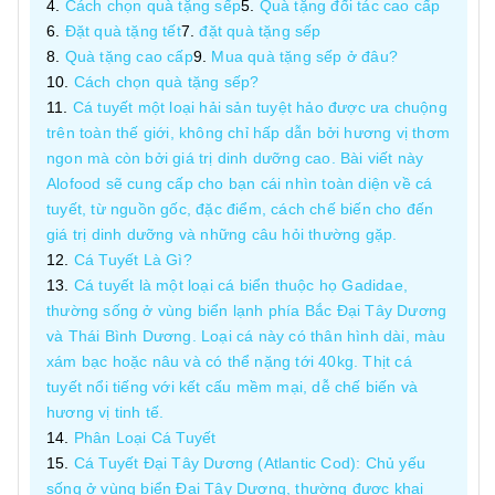
Cách chọn quà tặng sếp
Quà tặng đối tác cao cấp
Đặt quà tặng tết
đặt quà tặng sếp
Quà tặng cao cấp
Mua quà tặng sếp ở đâu?
Cách chọn quà tặng sếp?
Cá tuyết một loại hải sản tuyệt hảo được ưa chuộng
trên toàn thế giới, không chỉ hấp dẫn bởi hương vị thơm
ngon mà còn bởi giá trị dinh dưỡng cao. Bài viết này
Alofood sẽ cung cấp cho bạn cái nhìn toàn diện về cá
tuyết, từ nguồn gốc, đặc điểm, cách chế biến cho đến
giá trị dinh dưỡng và những câu hỏi thường gặp.
Cá Tuyết Là Gì?
Cá tuyết là một loại cá biển thuộc họ Gadidae,
thường sống ở vùng biển lạnh phía Bắc Đại Tây Dương
và Thái Bình Dương. Loại cá này có thân hình dài, màu
xám bạc hoặc nâu và có thể nặng tới 40kg. Thịt cá
tuyết nổi tiếng với kết cấu mềm mại, dễ chế biến và
hương vị tinh tế.
Phân Loại Cá Tuyết
Cá Tuyết Đại Tây Dương (Atlantic Cod): Chủ yếu
sống ở vùng biển Đại Tây Dương, thường được khai