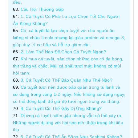
đều.
Câu Hỏi Thường Gặp
1. Cá Tuyết Có Phải Là Lựa Chọn Tốt Cho Người
Ăn Kiêng Không?
Có, cá tuyết là lựa chọn tuyệt vời cho người ăn
kiêng vì chứa ít calo nhưng lại giàu protein và omega-3,
giúp duy trì cơ bắp và hỗ trợ giảm cân.
2. Làm Thế Nào Để Chọn Cá Tuyết Ngon?
Khi mua cá tuyết, nên chọn những con có da bóng,
thịt trắng và chắc. Mùi cá phải tươi mát, không có mùi
hôi tanh.
3. Cá Tuyết Có Thể Bảo Quản Như Thế Nào?
Cá tuyết tươi nên được bảo quản trong tủ lạnh và
sử dụng trong vòng 1-2 ngày. Nếu không sử dụng ngay,
có thể đông lạnh để giữ độ tươi ngon trong vài tháng.
4. Cá Tuyết Có Thể Gây Dị Ứng Không?
Dị ứng cá tuyết hiếm gặp nhưng vẫn có thể xảy ra.
Những người dị ứng với hải sản nên thận trọng khi tiêu
thụ.
5. Cá Tuyết Có Thể Ăn Sống Như Sashimi Không?