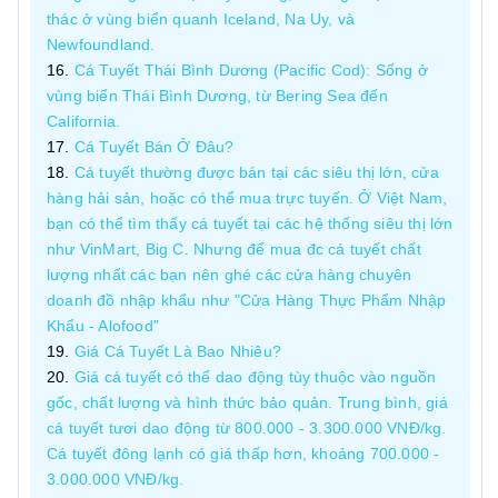
thác ở vùng biển quanh Iceland, Na Uy, và
Newfoundland.
Cá Tuyết Thái Bình Dương (Pacific Cod): Sống ở
vùng biển Thái Bình Dương, từ Bering Sea đến
California.
Cá Tuyết Bán Ở Đâu?
Cá tuyết thường được bán tại các siêu thị lớn, cửa
hàng hải sản, hoặc có thể mua trực tuyến. Ở Việt Nam,
bạn có thể tìm thấy cá tuyết tại các hệ thống siêu thị lớn
như VinMart, Big C. Nhưng để mua đc cá tuyết chất
lượng nhất các bạn nên ghé các cửa hàng chuyên
doanh đồ nhập khẩu như "Cửa Hàng Thực Phẩm Nhập
Khẩu - Alofood"
Giá Cá Tuyết Là Bao Nhiêu?
Giá cá tuyết có thể dao động tùy thuộc vào nguồn
gốc, chất lượng và hình thức bảo quản. Trung bình, giá
cá tuyết tươi dao động từ 800.000 - 3.300.000 VNĐ/kg.
Cá tuyết đông lạnh có giá thấp hơn, khoảng 700.000 -
3.000.000 VNĐ/kg.