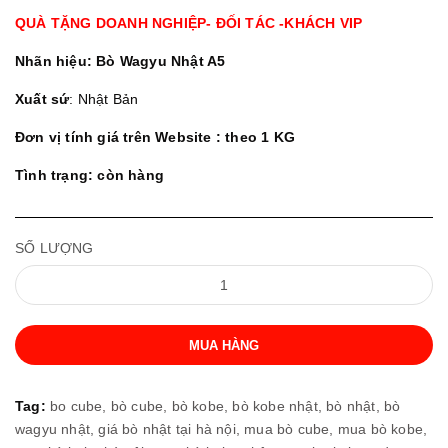
QUÀ TẶNG DOANH NGHIỆP- ĐỐI TÁC -KHÁCH VIP
Nhãn hiệu: Bò Wagyu Nhật A5
Xuất sứ
: Nhật Bản
Đơn vị tính giá trên Website : theo 1 KG
Tình trạng: còn hàng
SỐ LƯỢNG
MUA HÀNG
Tag:
bo cube,
bò cube,
bò kobe,
bò kobe nhật,
bò nhật,
bò
wagyu nhật,
giá bò nhật tại hà nội,
mua bò cube,
mua bò kobe,