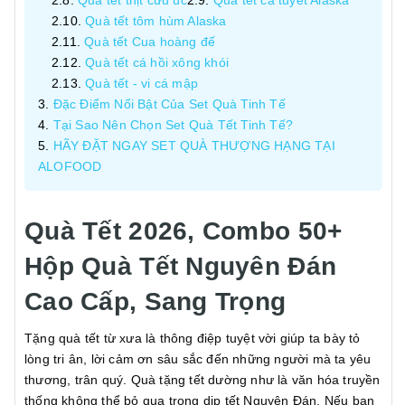
Quà tết thịt cừu úc
Quà tết cá tuyết Alaska
Quà tết tôm hùm Alaska
Quà tết Cua hoàng đế
Quà tết cá hồi xông khói
Quà tết - vi cá mập
Đặc Điểm Nổi Bật Của Set Quà Tinh Tế
Tại Sao Nên Chọn Set Quà Tết Tinh Tế?
HÃY ĐẶT NGAY SET QUÀ THƯỢNG HẠNG TẠI
ALOFOOD
Quà Tết 2026, Combo 50+
Hộp Quà Tết Nguyên Đán
Cao Cấp, Sang Trọng
Tặng quà tết từ xưa là thông điệp tuyệt vời giúp ta bày tỏ
lòng tri ân, lời cảm ơn sâu sắc đến những người mà ta yêu
thương, trân quý. Quà tặng tết dường như là văn hóa truyền
thống không thể bỏ qua trong dịp tết Nguyên Đán. Nếu bạn