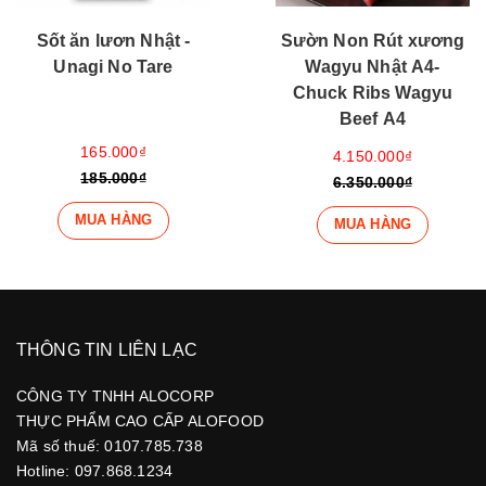
Sốt ăn lươn Nhật -
Sườn Non Rút xương
Unagi No Tare
Wagyu Nhật A4-
Chuck Ribs Wagyu
Beef A4
165.000₫
4.150.000₫
185.000₫
6.350.000₫
MUA HÀNG
MUA HÀNG
THÔNG TIN LIÊN LẠC
CÔNG TY TNHH ALOCORP
THỰC PHẨM CAO CẤP ALOFOOD
Mã số thuế: 0107.785.738
Hotline: 097.868.1234