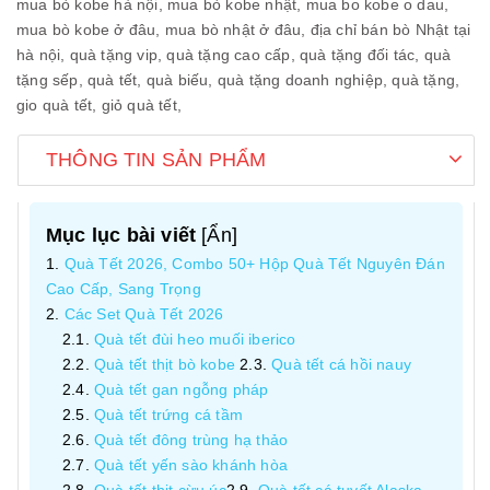
mua bò kobe hà nội,
mua bò kobe nhật,
mua bo kobe o dau,
mua bò kobe ở đâu,
mua bò nhật ở đâu,
địa chỉ bán bò Nhật tại
hà nội,
quà tặng vip,
quà tặng cao cấp,
quà tặng đối tác,
quà
tặng sếp,
quà tết,
quà biếu,
quà tặng doanh nghiệp,
quà tặng,
gio quà tết,
giỏ quà tết,
THÔNG TIN SẢN PHẨM
Mục lục bài viết
[
Ẩn
]
Quà Tết 2026, Combo 50+ Hộp Quà Tết Nguyên Đán
Cao Cấp, Sang Trọng
Các Set Quà Tết 2026
Quà tết đùi heo muối iberico
Quà tết thịt bò kobe
Quà tết cá hồi nauy
Quà tết gan ngỗng pháp
Quà tết trứng cá tầm
Quà tết đông trùng hạ thảo
Quà tết yến sào khánh hòa