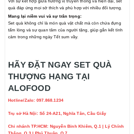
Với sự kết hợp giữa hương vị truyền thống và hiện đại, set
quà đáp ứng mọi sở thích và phù hợp với nhiều đối tượng.
Mang lại niềm vui và sự trân trọng:
Set quà không chỉ là món quà vật chất mà còn chứa đựng
tấm lòng và sự quan tâm của người tặng, giúp gắn kết tình
cảm trong những ngày Tết sum vầy.
HÃY ĐẶT NGAY SET QUÀ
THƯỢNG HẠNG TẠI
ALOFOOD
Hotline/Zalo: 097.868.1234
Trụ sở Hà Nội: Số 24-A21, Nghĩa Tân, Cầu Giấy
Chi nhánh TP.HCM: Nguyễn Bỉnh Khiêm, Q.1 | Lý Chính
Thắng, Q.3 | Phú Thuận, Q.7.